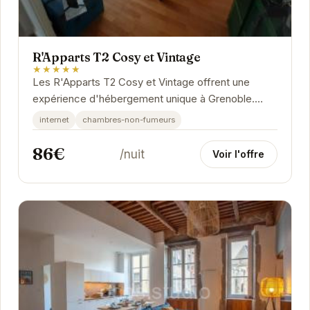
R'Apparts T2 Cosy et Vintage
★★★★★
Les R'Apparts T2 Cosy et Vintage offrent une
expérience d'hébergement unique à Grenoble.
Leur style vintage allié à des équipements
internet
chambres-non-fumeurs
modernes...
86€
/nuit
Voir l'offre