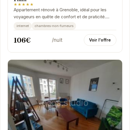
★★★★★
Appartement rénové à Grenoble, idéal pour les
voyageurs en quête de confort et de praticité.
Situé à proximité du tramway et de la Clinique...
internet
chambres-non-fumeurs
106€
/nuit
Voir l'offre