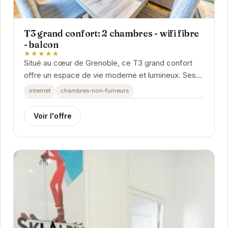
T3 grand confort: 2 chambres - wifi fibre
- balcon
★★★★★
Situé au cœur de Grenoble, ce T3 grand confort
offre un espace de vie moderne et lumineux. Ses
deux chambres spacieuses, sa cuisine
internet
chambres-non-fumeurs
entièrement...
Voir l'offre