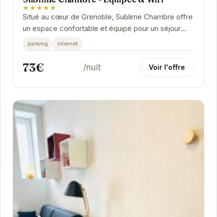
★★★★★
Situé au cœur de Grenoble, Sublime Chambre offre
un espace confortable et équipé pour un séjour
agréable. Avec un parking et une connexion...
parking
internet
73€
/nuit
Voir l'offre