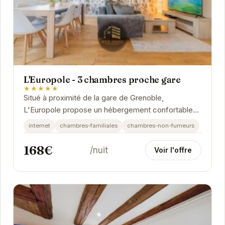
L'Europole - 3 chambres proche gare
★★★★★
Situé à proximité de la gare de Grenoble,
L'Europole propose un hébergement confortable
et fonctionnel. Cet appartement de 3 chambres est
internet
chambres-familiales
chambres-non-fumeurs
idéal...
168€
/nuit
Voir l'offre