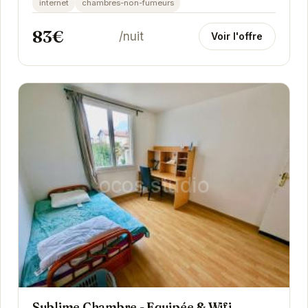
internet
chambres-non-fumeurs
83€
/nuit
Voir l'offre
Sublime Chambre - Equipée & Wifi