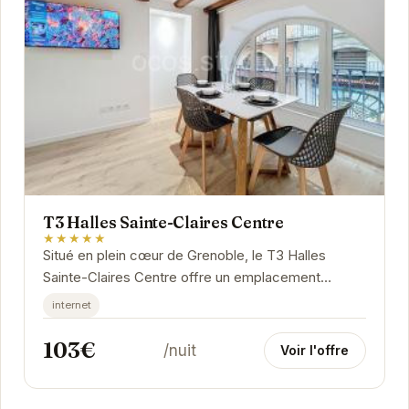
T3 Halles Sainte-Claires Centre
★★★★★
Situé en plein cœur de Grenoble, le T3 Halles
Sainte-Claires Centre offre un emplacement
privilégié pour découvrir les charmes de la ville....
internet
103€
/nuit
Voir l'offre