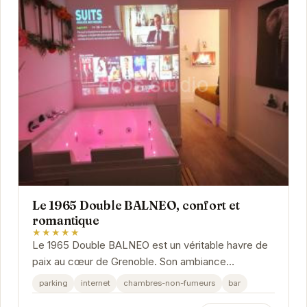
Le 1965 Double BALNEO, confort et
romantique
★★★★★
Le 1965 Double BALNEO est un véritable havre de
paix au cœur de Grenoble. Son ambiance
chaleureuse et ses équipements modernes,
parking
internet
chambres-non-fumeurs
bar
notamment sa...