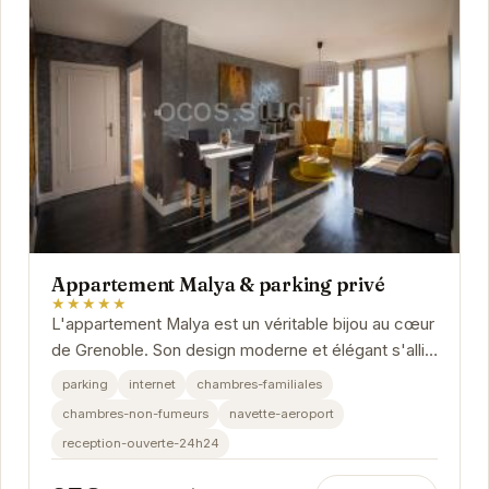
Appartement Malya & parking privé
★★★★★
L'appartement Malya est un véritable bijou au cœur
de Grenoble. Son design moderne et élégant s'allie
parfaitement avec le confort et la...
parking
internet
chambres-familiales
chambres-non-fumeurs
navette-aeroport
reception-ouverte-24h24