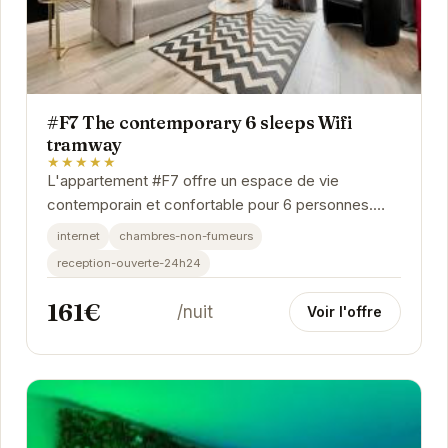
#F7 The contemporary 6 sleeps Wifi
tramway
★★★★★
L'appartement #F7 offre un espace de vie
contemporain et confortable pour 6 personnes.
Idéalement situé à Grenoble, il est équipé d'une...
internet
chambres-non-fumeurs
reception-ouverte-24h24
161€
/nuit
Voir l'offre