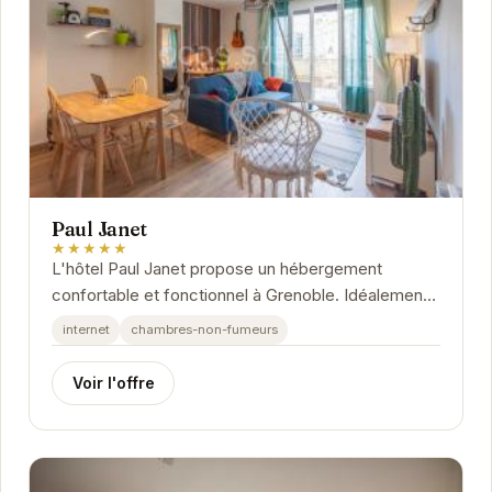
Paul Janet
★★★★★
L'hôtel Paul Janet propose un hébergement
confortable et fonctionnel à Grenoble. Idéalement
situé, il offre un accès facile aux principaux...
internet
chambres-non-fumeurs
Voir l'offre