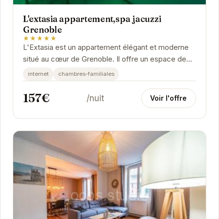
L'extasia appartement,spa jacuzzi
Grenoble
★★★★★
L'Extasia est un appartement élégant et moderne
situé au cœur de Grenoble. Il offre un espace de
vie confortable et luxueux avec un spa jacuzzi...
internet
chambres-familiales
157€
/nuit
Voir l'offre