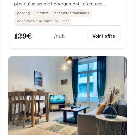
plus qu'un simple hébergement : c'est une
expérience. Le jardin privé offre un espace de
parking
internet
chambres-familiales
détente...
chambres-non-fumeurs
bar
129€
/nuit
Voir l'offre