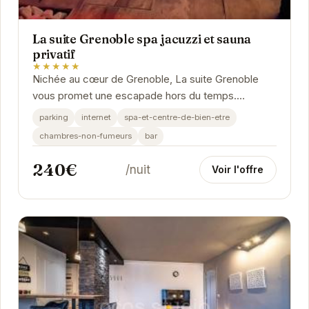
La suite Grenoble spa jacuzzi et sauna
privatif
★★★★★
Nichée au cœur de Grenoble, La suite Grenoble
vous promet une escapade hors du temps.
Plongez dans l'intimité d'un espace luxueux et
parking
internet
spa-et-centre-de-bien-etre
profitez d'un...
chambres-non-fumeurs
bar
240€
/nuit
Voir l'offre