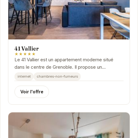
41 Vallier
★★★★★
Le 41 Vallier est un appartement moderne situé
dans le centre de Grenoble. Il propose un
hébergement confortable et bien équipé, idéal pour
internet
chambres-non-fumeurs
les...
Voir l'offre