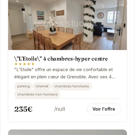
\"L'Etoile\" 4 chambres-hyper centre
★★★★★
"L'Etoile" offre un espace de vie confortable et
élégant en plein cœur de Grenoble. Avec ses 4
chambres, il est idéal pour les familles ou les...
parking
internet
chambres-familiales
chambres-non-fumeurs
235€
/nuit
Voir l'offre