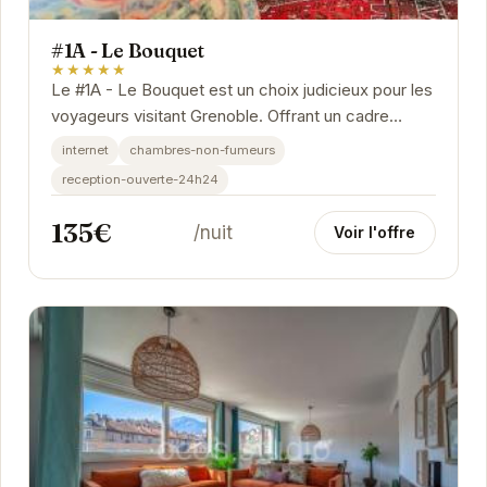
#1A - Le Bouquet
★★★★★
Le #1A - Le Bouquet est un choix judicieux pour les
voyageurs visitant Grenoble. Offrant un cadre
idéalement situé, l'établissement permet...
internet
chambres-non-fumeurs
reception-ouverte-24h24
135€
/nuit
Voir l'offre