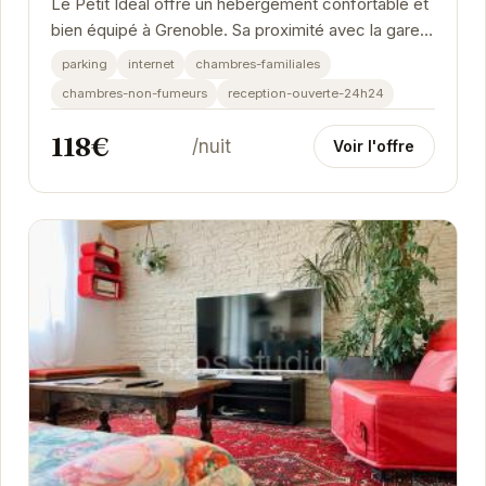
Le Petit Idéal offre un hébergement confortable et
bien équipé à Grenoble. Sa proximité avec la gare
et le stationnement gratuit en font un...
parking
internet
chambres-familiales
chambres-non-fumeurs
reception-ouverte-24h24
118€
/nuit
Voir l'offre