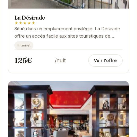
La Désirade
★★★★★
Situé dans un emplacement privilégié, La Désirade
offre un accès facile aux sites touristiques de
Grenoble. L'appartement est moderne et bien...
internet
125€
/nuit
Voir l'offre