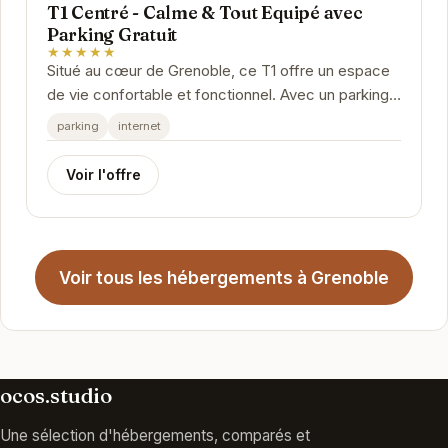
T1 Centré - Calme & Tout Equipé avec
Parking Gratuit
★★★★★
Situé au cœur de Grenoble, ce T1 offre un espace
de vie confortable et fonctionnel. Avec un parking
gratuit, vous pourrez explorer la ville en...
parking
internet
Voir l'offre
Voir tous les hébergements à Grenoble
ocos.studio
Une sélection d'hébergements, comparés et