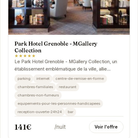
Park Hotel Grenoble - MGallery
Collection
★★★★★
Le Park Hotel Grenoble - MGallery Collection, un
établissement emblématique de la ville, allie
charme historique et modernité. Ses chambres...
parking
internet
centre-de-remise-en-forme
chambres-familiales
restaurant
chambres-non-fumeurs
equipements-pour-les-personnes-handicapees
reception-ouverte-24h24
bar
141€
/nuit
Voir l'offre