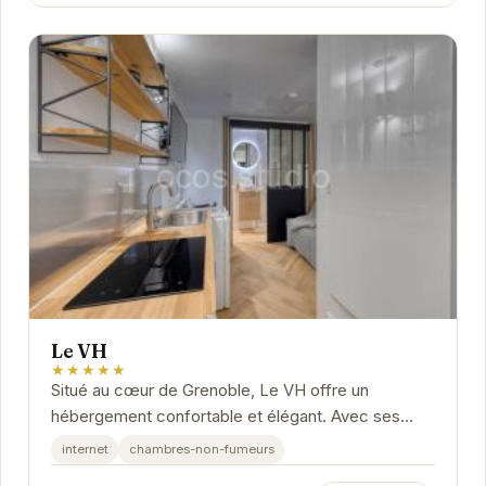
Le VH
★★★★★
Situé au cœur de Grenoble, Le VH offre un
hébergement confortable et élégant. Avec ses
chambres modernes et ses équipements
internet
chambres-non-fumeurs
pratiques, il est...