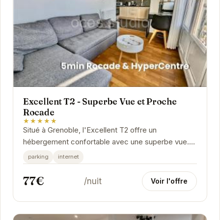
Excellent T2 - Superbe Vue et Proche
Rocade
★★★★★
Situé à Grenoble, l'Excellent T2 offre un
hébergement confortable avec une superbe vue.
Proche de la rocade, il permet un accès facile
parking
internet
aux...
77€
/nuit
Voir l'offre