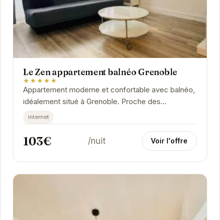
Le Zen appartement balnéo Grenoble
★★★★★
Appartement moderne et confortable avec balnéo,
idéalement situé à Grenoble. Proche des
commodités et des transports en commun.
internet
103€
/nuit
Voir l'offre