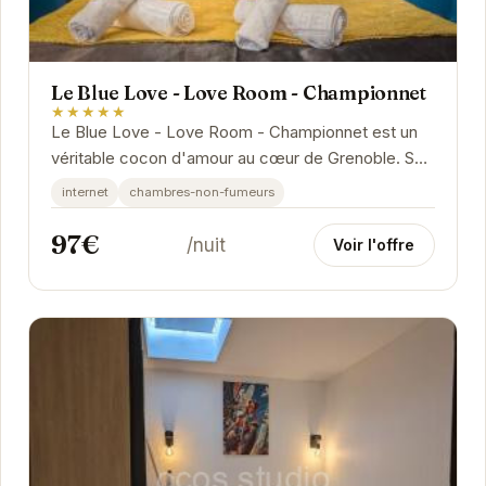
Le Blue Love - Love Room - Championnet
★★★★★
Le Blue Love - Love Room - Championnet est un
véritable cocon d'amour au cœur de Grenoble. Son
atmosphère chaleureuse et ses équipements
internet
chambres-non-fumeurs
modernes...
97€
/nuit
Voir l'offre