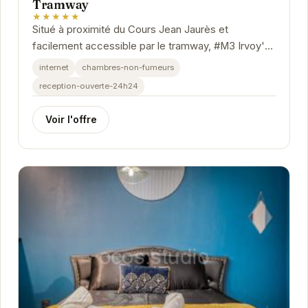
Tramway
★★★★★
Situé à proximité du Cours Jean Jaurès et
facilement accessible par le tramway, #M3 Irvoy's
mystery propose un hébergement confortable et...
internet
chambres-non-fumeurs
reception-ouverte-24h24
Voir l'offre