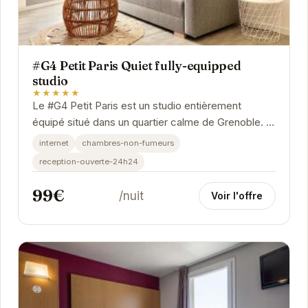
#G4 Petit Paris Quiet fully-equipped
studio
★★★★★
Le #G4 Petit Paris est un studio entièrement
équipé situé dans un quartier calme de Grenoble. Il
offre un espace de vie confortable et...
internet
chambres-non-fumeurs
reception-ouverte-24h24
99€
/nuit
Voir l'offre