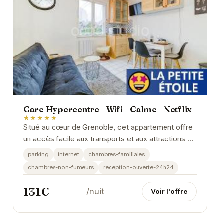
Gare Hypercentre - Wifi - Calme - Netflix
★★★★★
Situé au cœur de Grenoble, cet appartement offre
un accès facile aux transports et aux attractions de
la ville. Son atmosphère calme et ses...
parking
internet
chambres-familiales
chambres-non-fumeurs
reception-ouverte-24h24
131€
/nuit
Voir l'offre