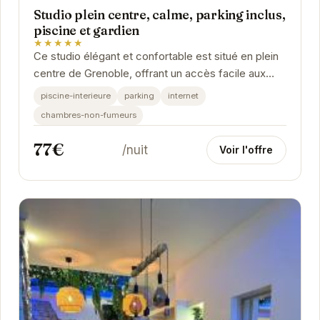
Studio plein centre, calme, parking inclus,
piscine et gardien
★★★★★
Ce studio élégant et confortable est situé en plein
centre de Grenoble, offrant un accès facile aux
attractions de la ville. Avec une piscine...
piscine-interieure
parking
internet
chambres-non-fumeurs
77€
/nuit
Voir l'offre