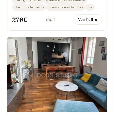
parking
internet
spa-et-centre-de-bien-etre
chambres-familiales
chambres-non-fumeurs
bar
276€
/nuit
Voir l'offre