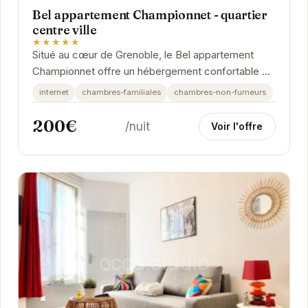
Bel appartement Championnet - quartier
centre ville
★★★★★
Situé au cœur de Grenoble, le Bel appartement
Championnet offre un hébergement confortable et
moderne. Idéal pour les familles et les groupes...
internet
chambres-familiales
chambres-non-fumeurs
200€
/nuit
Voir l'offre