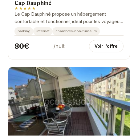
Cap Dauphiné
★★★★★
Le Cap Dauphiné propose un hébergement
confortable et fonctionnel, idéal pour les voyageurs
d'affaires ou de loisirs. Sa situation géographique...
parking
internet
chambres-non-fumeurs
80€
/nuit
Voir l'offre