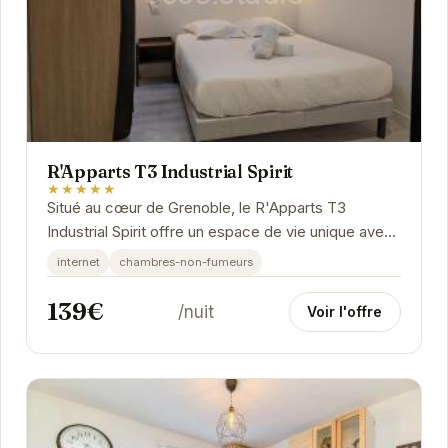
R'Apparts T3 Industrial Spirit
★★★★★
Situé au cœur de Grenoble, le R'Apparts T3
Industrial Spirit offre un espace de vie unique avec
une décoration soignée. Cet appartement
internet
chambres-non-fumeurs
spacieux...
139€
/nuit
Voir l'offre