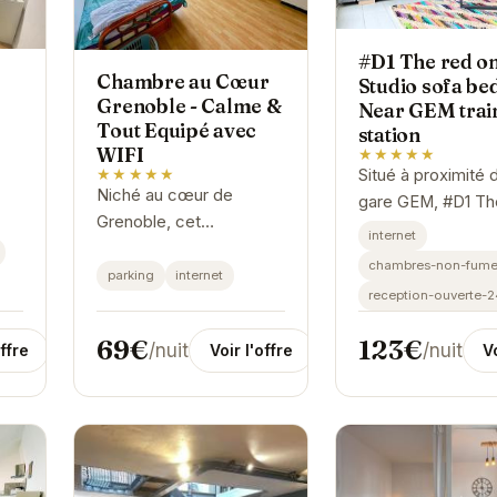
#D1 The red o
Chambre au Cœur
Studio sofa be
s
Grenoble - Calme &
Near GEM trai
Tout Equipé avec
station
WIFI
★★★★★
Situé à proximité d
★★★★★
Niché au cœur de
gare GEM, #D1 Th
Grenoble, cet
one Studio sofa b
internet
appartement offre un
propose un
chambres-non-fume
espace calme et
parking
internet
hébergement
reception-ouverte-
fonctionnel pour votre
confortable avec 
séjour. Son
connexion Wi-Fi
69€
123€
/nuit
/nuit
offre
Voir l'offre
Vo
emplacement privilégié
gratuite. Cet...
vous permet...