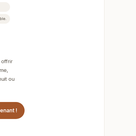
ble.
offrir
ime,
nuit ou
enant !