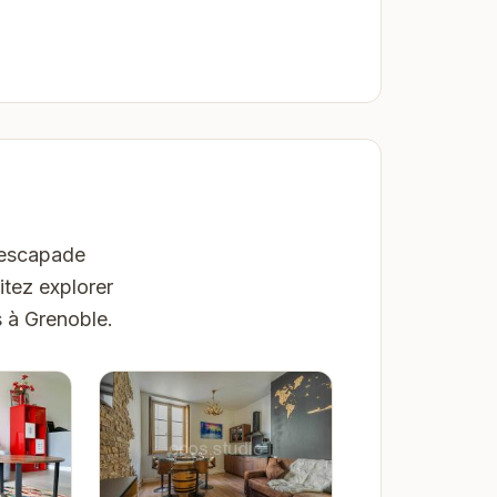
e escapade
itez explorer
s à Grenoble.