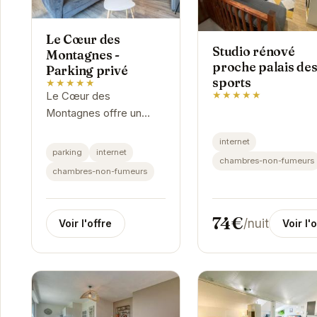
Le Cœur des
Studio rénové
Montagnes -
proche palais de
Parking privé
sports
★★★★★
★★★★★
Le Cœur des
Montagnes offre un
havre de paix au cœur
internet
de Grenoble. Avec son
parking
internet
chambres-non-fumeurs
parking privé, il est
chambres-non-fumeurs
idéalement situé pour
explorer la ville et ses...
74€
/nuit
Voir l'
Voir l'offre