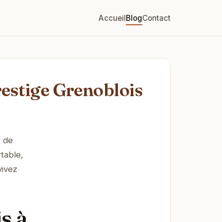
Accueil
Blog
Contact
restige Grenoblois
r de
table,
vivez
s à