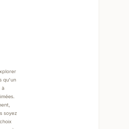
xplorer
us qu'un
 à
nimées.
ment,
us soyez
 choix