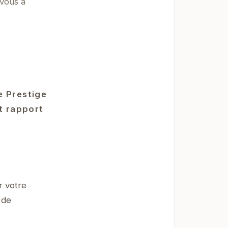
vous à
e Prestige
nt rapport
r votre
 de