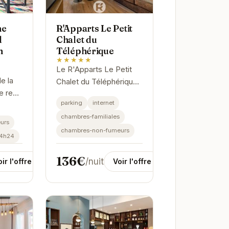
ne
R'Apparts Le Petit
d
Chalet du
n
Téléphérique
★★★★★
Le R'Apparts Le Petit
e la
Chalet du Téléphérique
e red
propose des
parking
internet
ed
appartements
chambres-familiales
confortables et bien
urs
équipés, parfaits pour
chambres-non-fumeurs
24h24
une
un séjour relaxant à...
136€
/nuit
ir l'offre
Voir l'offre