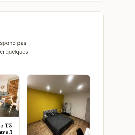
respond pas
ici quelques
o T3
ntre 2