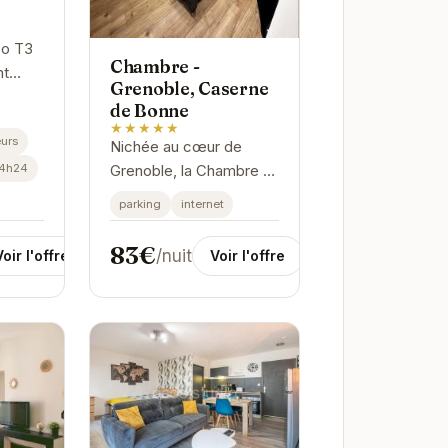
o T3
Chambre -
nt
Grenoble, Caserne
eux
de Bonne
tre de
★★★★★
urs
éal
Nichée au cœur de
u les
24h24
Grenoble, la Chambre -
Grenoble, Caserne de
parking
internet
Bonne offre une
expérience unique.
83€
/nuit
Voir l'offre
Voir l'offre
Imprégnée d'histoire,
cette ancienne
caserne...