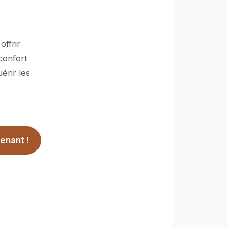
ffrir
confort
érir les
enant !