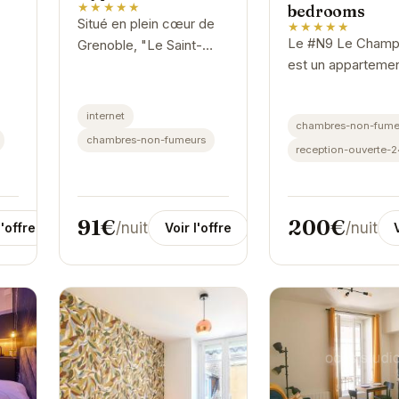
★★★★★
bedrooms
Situé en plein cœur de
★★★★★
Le #N9 Le Champ
Grenoble, "Le Saint-
est un apparteme
ent
Paul" T2 offre un havre
spacieux et lumin
de paix au milieu de
situé en plein cen
l'animation urbaine. Cet
internet
chambres-non-fume
Grenoble. Il est id
appartement élégant
chambres-non-fumeurs
pour les familles o
reception-ouverte-
le
et...
groupes d'amis...
91€
200€
/nuit
/nuit
l'offre
Voir l'offre