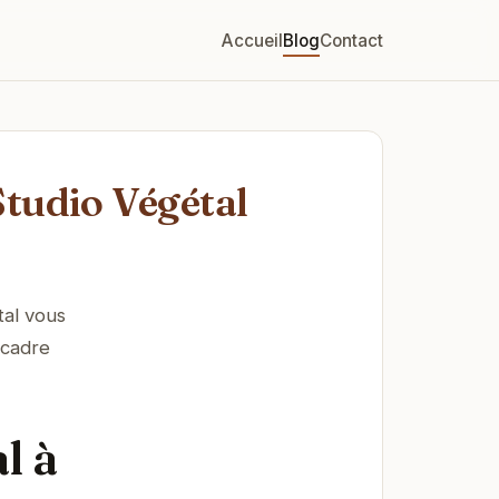
Accueil
Blog
Contact
Studio Végétal
tal vous
 cadre
l à