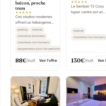
★★★★★
balcon, proche
Le Sembat-T2 Cosy
tram
hyper centre est un
★★★★★
Ces studios modernes
appartement idéalem
offrent un hébergement
situé pour explorer
confortable et pratique
Grenoble. Son
parking
internet
internet
à Grenoble. Bénéficiant
emplacement central
chambres-familiales
chambres-non-fumeurs
d'un emplacement
permet un accès faci
chambres-non-fumeurs
privilégié près du tram,
aux...
equipements-pour-les-personnes-handicapees
ils...
88€
130€
/nuit
/nuit
Voir l'offre
Voir 