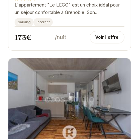
L'appartement "Le LEGO" est un choix idéal pour
un séjour confortable à Grenoble. Son
emplacement central vous permet d'accéder
parking
internet
facilement aux...
173€
/nuit
Voir l'offre