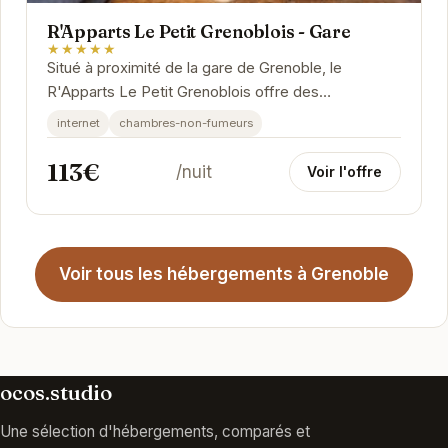
R'Apparts Le Petit Grenoblois - Gare
★★★★★
Situé à proximité de la gare de Grenoble, le
R'Apparts Le Petit Grenoblois offre des
appartements modernes et entièrement équipés.
internet
chambres-non-fumeurs
Idéal pour...
113€
/nuit
Voir l'offre
Voir tous les hébergements à Grenoble
ocos.studio
Une sélection d'hébergements, comparés et