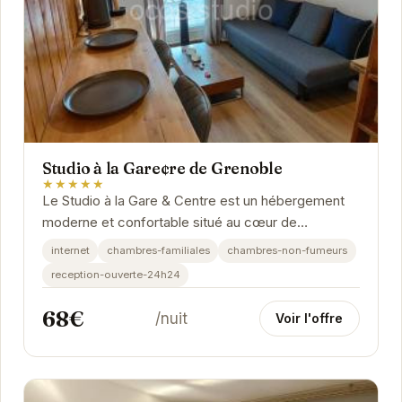
Studio à la Gare¢re de Grenoble
★★★★★
Le Studio à la Gare & Centre est un hébergement
moderne et confortable situé au cœur de
Grenoble. Sa proximité avec la gare et le centre-
internet
chambres-familiales
chambres-non-fumeurs
ville...
reception-ouverte-24h24
68€
/nuit
Voir l'offre