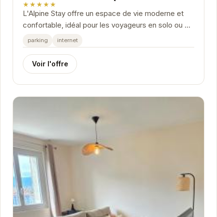
★★★★★
L'Alpine Stay offre un espace de vie moderne et
confortable, idéal pour les voyageurs en solo ou en
couple. Situé dans une résidence sécurisée,...
parking
internet
Voir l'offre