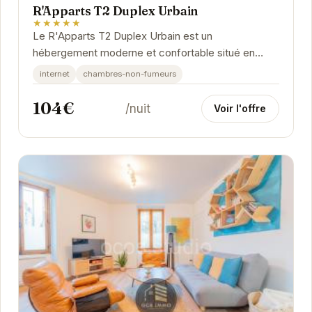
R'Apparts T2 Duplex Urbain
★★★★★
Le R'Apparts T2 Duplex Urbain est un
hébergement moderne et confortable situé en
plein cœur de Grenoble. Avec son design
internet
chambres-non-fumeurs
contemporain et ses...
104€
/nuit
Voir l'offre