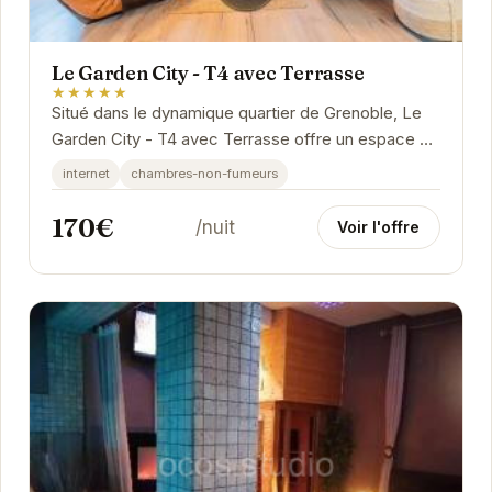
Le Garden City - T4 avec Terrasse
★★★★★
Situé dans le dynamique quartier de Grenoble, Le
Garden City - T4 avec Terrasse offre un espace de
vie moderne et confortable. Avec sa terrasse...
internet
chambres-non-fumeurs
170€
/nuit
Voir l'offre