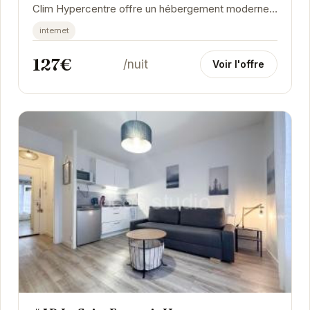
Clim Hypercentre offre un hébergement moderne
et confortable. Idéal pour les familles ou les...
internet
127€
/nuit
Voir l'offre