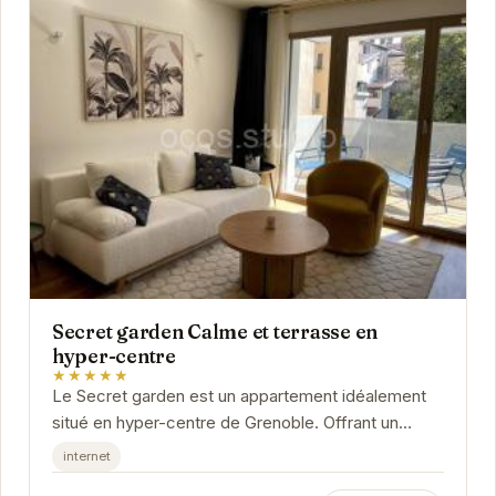
Secret garden Calme et terrasse en
hyper-centre
★★★★★
Le Secret garden est un appartement idéalement
situé en hyper-centre de Grenoble. Offrant un
espace calme et une terrasse privative, il est
internet
parfait...