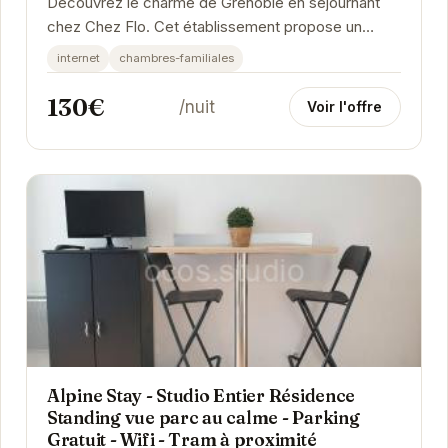
Découvrez le charme de Grenoble en séjournant
chez Chez Flo. Cet établissement propose un
hébergement confortable et convivial, idéal pour
internet
chambres-familiales
un...
130€
/nuit
Voir l'offre
Alpine Stay - Studio Entier Résidence
Standing vue parc au calme - Parking
Gratuit - Wifi - Tram à proximité