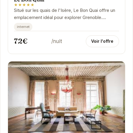
★★★★★
Situé sur les quais de l'Isère, Le Bon Quai offre un
emplacement idéal pour explorer Grenoble.
Profitez d'un séjour confortable et relaxant dans...
internet
72€
/nuit
Voir l'offre