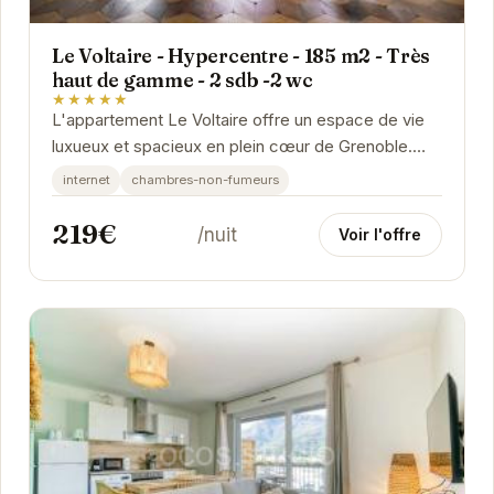
Le Voltaire - Hypercentre - 185 m2 - Très
haut de gamme - 2 sdb -2 wc
★★★★★
L'appartement Le Voltaire offre un espace de vie
luxueux et spacieux en plein cœur de Grenoble.
Son emplacement privilégié vous permet
internet
chambres-non-fumeurs
d'accéder...
219€
/nuit
Voir l'offre