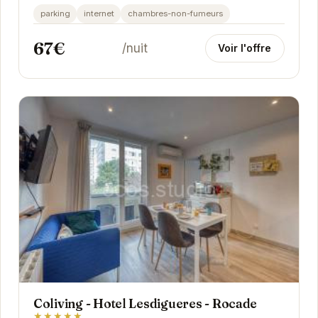
commun et aux principales attractions de...
parking
internet
chambres-non-fumeurs
67€
/nuit
Voir l'offre
Coliving - Hotel Lesdigueres - Rocade
★★★★★