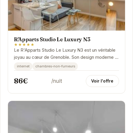
R'Apparts Studio Le Luxury N3
★★★★★
Le R'Apparts Studio Le Luxury N3 est un véritable
joyau au cœur de Grenoble. Son design moderne et
élégant s'allie à un confort exceptionnel...
internet
chambres-non-fumeurs
86€
/nuit
Voir l'offre