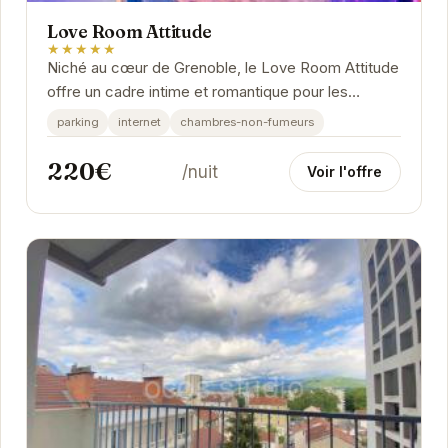
Love Room Attitude
★★★★★
Niché au cœur de Grenoble, le Love Room Attitude
offre un cadre intime et romantique pour les
couples. Ses chambres élégantes et
parking
internet
chambres-non-fumeurs
confortables...
220€
/nuit
Voir l'offre