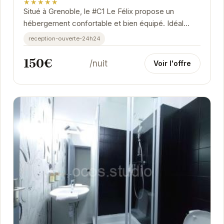
★★★★★
Situé à Grenoble, le #C1 Le Félix propose un
hébergement confortable et bien équipé. Idéal
pour les voyageurs d'affaires ou de loisirs.
reception-ouverte-24h24
150€
/nuit
Voir l'offre