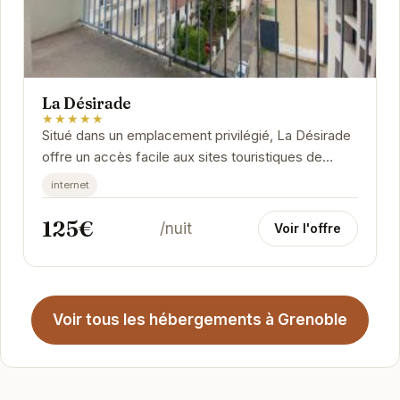
La Désirade
★★★★★
Situé dans un emplacement privilégié, La Désirade
offre un accès facile aux sites touristiques de
Grenoble. L'appartement est moderne et bien...
internet
125€
/nuit
Voir l'offre
Voir tous les hébergements à Grenoble