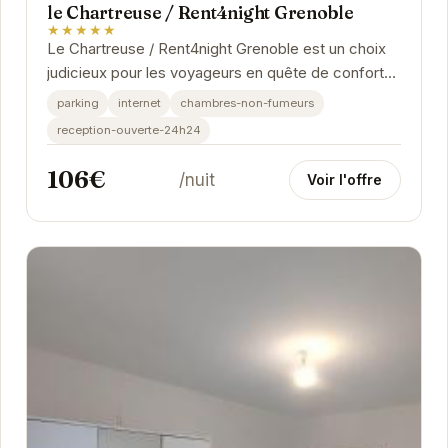
le Chartreuse / Rent4night Grenoble
★★★★★
Le Chartreuse / Rent4night Grenoble est un choix
judicieux pour les voyageurs en quête de confort
et de praticité à Grenoble. Ses équipements...
parking
internet
chambres-non-fumeurs
reception-ouverte-24h24
106€
/nuit
Voir l'offre