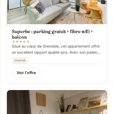
Superbe : parking gratuit + fibre wifi +
balcon
★★★★★
Situé au cœur de Grenoble, cet appartement offre
un excellent rapport qualité-prix. Avec son parking
gratuit, sa connexion wifi haut débit et son...
internet
Voir l'offre