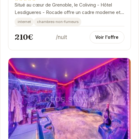
Situé au cœur de Grenoble, le Coliving - Hôtel
Lesdigueres - Rocade offre un cadre moderne et
confortable pour vos séjours. Avec un accès
internet
chambres-non-fumeurs
facile...
210€
/nuit
Voir l'offre