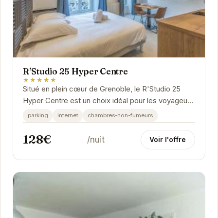
R’Studio 25 Hyper Centre
★★★★★
Situé en plein cœur de Grenoble, le R'Studio 25
Hyper Centre est un choix idéal pour les voyageurs
souhaitant explorer la ville. Proche des...
parking
internet
chambres-non-fumeurs
128€
/nuit
Voir l'offre