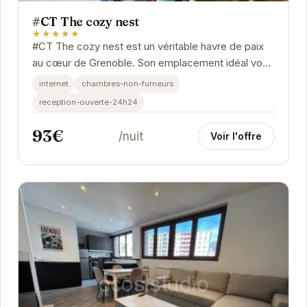
#CT The cozy nest
★★★★★
#CT The cozy nest est un véritable havre de paix
au cœur de Grenoble. Son emplacement idéal vous
permet de profiter pleinement des attractions de...
internet
chambres-non-fumeurs
reception-ouverte-24h24
93€
/nuit
Voir l'offre