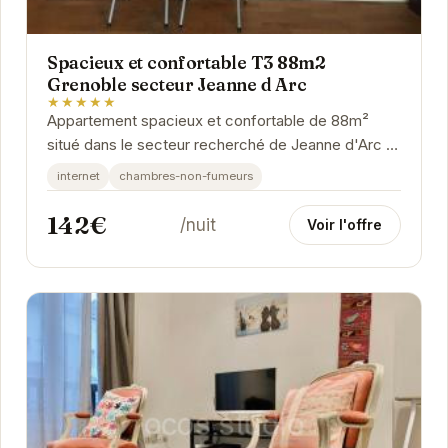
Spacieux et confortable T3 88m2
Grenoble secteur Jeanne d Arc
★★★★★
Appartement spacieux et confortable de 88m²
situé dans le secteur recherché de Jeanne d'Arc à
Grenoble. Il offre un cadre de vie idéal pour un...
internet
chambres-non-fumeurs
142€
/nuit
Voir l'offre