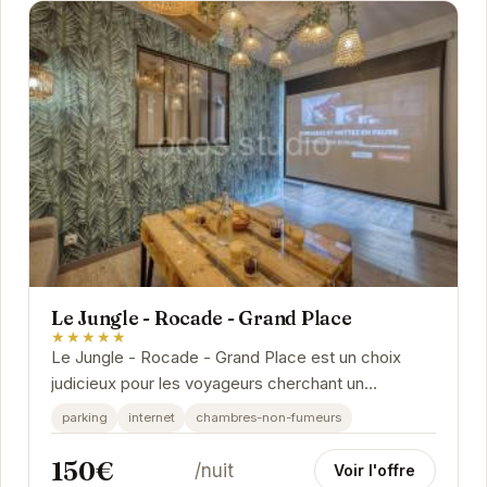
Le Jungle - Rocade - Grand Place
★★★★★
Le Jungle - Rocade - Grand Place est un choix
judicieux pour les voyageurs cherchant un
hébergement confortable et bien situé à Grenoble.
parking
internet
chambres-non-fumeurs
150€
/nuit
Voir l'offre