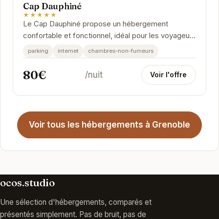
Cap Dauphiné
★★★★★
Le Cap Dauphiné propose un hébergement
confortable et fonctionnel, idéal pour les voyageurs
d'affaires ou de loisirs. Sa situation géographique...
parking
internet
chambres-non-fumeurs
80€
/nuit
Voir l'offre
Voir tous les hébergements à Grenoble
ocos.studio
Une sélection d'hébergements, comparés et
présentés simplement. Pas de bruit, pas de