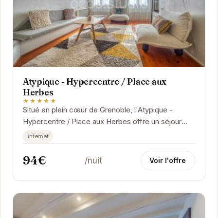
Atypique - Hypercentre / Place aux
Herbes
★★★★★
Situé en plein cœur de Grenoble, l'Atypique -
Hypercentre / Place aux Herbes offre un séjour
unique à proximité des attractions les plus...
internet
94€
/nuit
Voir l'offre