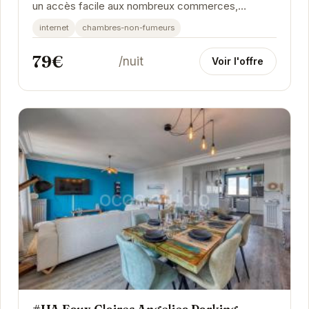
un accès facile aux nombreux commerces,
restaurants et sites culturels de Grenoble. Cet...
internet
chambres-non-fumeurs
79€
/nuit
Voir l'offre