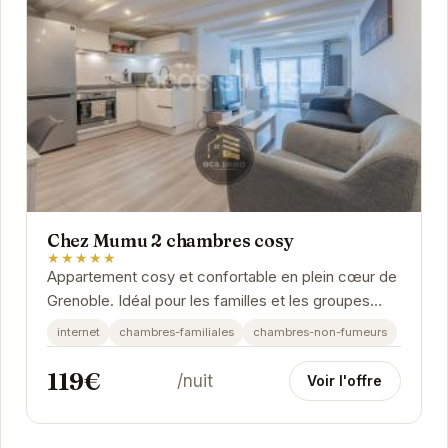
Chez Mumu 2 chambres cosy
★★★★★
Appartement cosy et confortable en plein cœur de
Grenoble. Idéal pour les familles et les groupes
d'amis, cet appartement offre un espace de vie...
internet
chambres-familiales
chambres-non-fumeurs
119€
/nuit
Voir l'offre