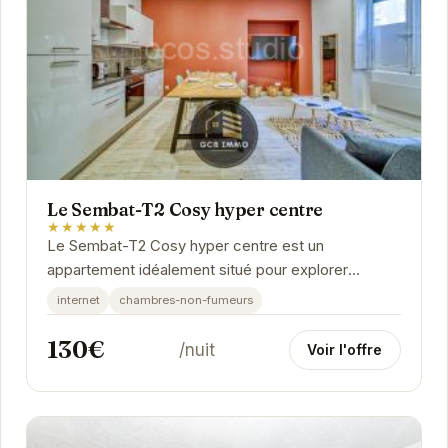
Le Sembat-T2 Cosy hyper centre
★★★★★
Le Sembat-T2 Cosy hyper centre est un
appartement idéalement situé pour explorer
Grenoble. Son emplacement central permet un
internet
chambres-non-fumeurs
accès facile aux...
130€
/nuit
Voir l'offre