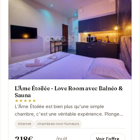
L'Âme Étoilée - Love Room avec Balnéo &
Sauna
★★★★★
L'Âme Étoilée est bien plus qu'une simple
chambre, c'est une véritable expérience. Plongez
dans l'ambiance relaxante du balnéo privatif,...
internet
chambres-non-fumeurs
218€
/nuit
Voir l'offre