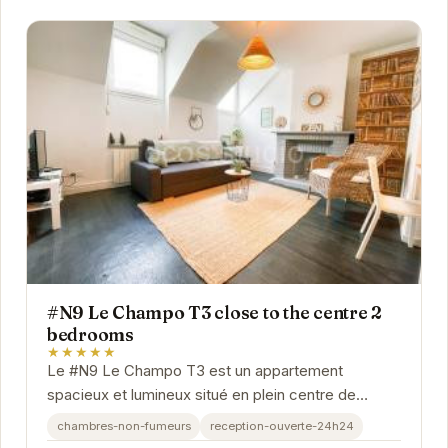
#N9 Le Champo T3 close to the centre 2
bedrooms
★★★★★
Le #N9 Le Champo T3 est un appartement
spacieux et lumineux situé en plein centre de
Grenoble. Il est idéal pour les familles ou les
chambres-non-fumeurs
reception-ouverte-24h24
groupes d'amis...