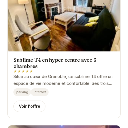
Sublime T4 en hyper centre avec 3
chambres
★★★★★
Situé au cœur de Grenoble, ce sublime T4 offre un
espace de vie moderne et confortable. Ses trois
chambres peuvent accueillir jusqu'à six...
parking
internet
Voir l'offre