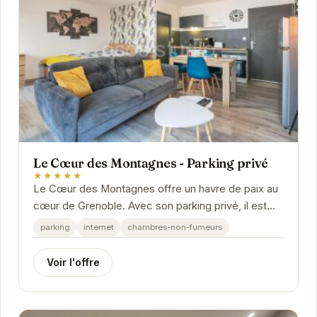
Le Cœur des Montagnes - Parking privé
★★★★★
Le Cœur des Montagnes offre un havre de paix au
cœur de Grenoble. Avec son parking privé, il est
idéalement situé pour explorer la ville et ses...
parking
internet
chambres-non-fumeurs
Voir l'offre