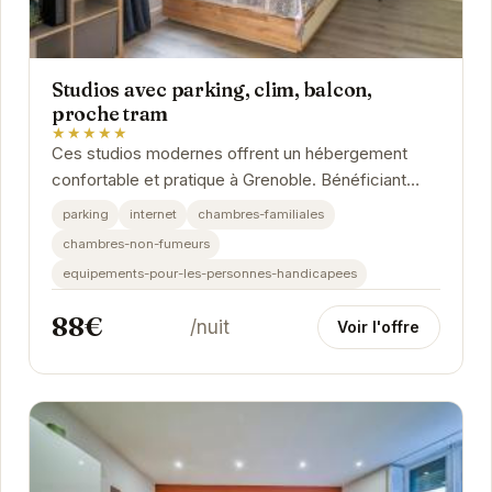
Studios avec parking, clim, balcon,
proche tram
★★★★★
Ces studios modernes offrent un hébergement
confortable et pratique à Grenoble. Bénéficiant
d'un emplacement privilégié près du tram, ils...
parking
internet
chambres-familiales
chambres-non-fumeurs
equipements-pour-les-personnes-handicapees
88€
/nuit
Voir l'offre