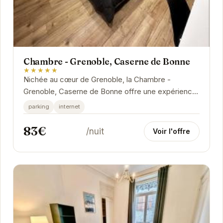
Chambre - Grenoble, Caserne de Bonne
★★★★★
Nichée au cœur de Grenoble, la Chambre -
Grenoble, Caserne de Bonne offre une expérience
unique. Imprégnée d'histoire, cette ancienne
parking
internet
caserne...
83€
/nuit
Voir l'offre