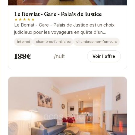
Le Berriat - Gare - Palais de Justice
★★★★★
Le Berriat - Gare - Palais de Justice est un choix
judicieux pour les voyageurs en quête d'un
hébergement pratique et confortable à Grenoble.
internet
chambres-familiales
chambres-non-fumeurs
Sa...
188€
/nuit
Voir l'offre