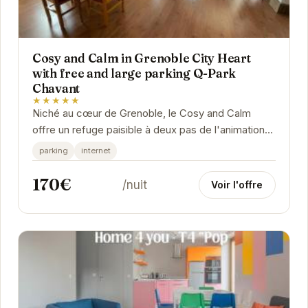
Cosy and Calm in Grenoble City Heart
with free and large parking Q-Park
Chavant
★★★★★
Niché au cœur de Grenoble, le Cosy and Calm
offre un refuge paisible à deux pas de l'animation
de la ville. Cet appartement élégant et...
parking
internet
170€
/nuit
Voir l'offre