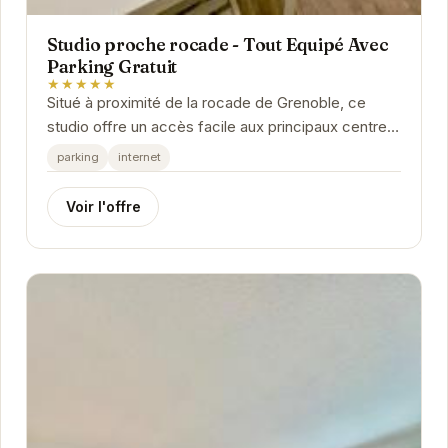
Studio proche rocade - Tout Equipé Avec
Parking Gratuit
★★★★★
Situé à proximité de la rocade de Grenoble, ce
studio offre un accès facile aux principaux centres
d'intérêt de la ville. Son parking gratuit...
parking
internet
Voir l'offre