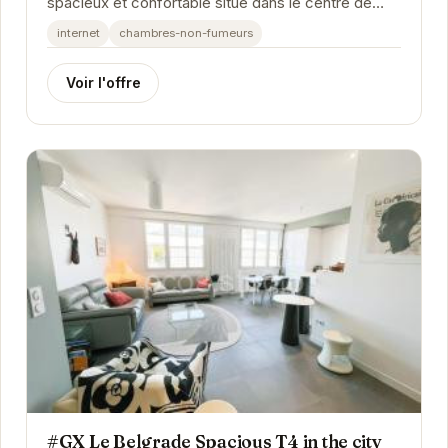
spacieux et confortable situé dans le centre de
Grenoble. Il est idéal pour les familles ou les...
internet
chambres-non-fumeurs
Voir l'offre
#GX Le Belgrade Spacious T4 in the city