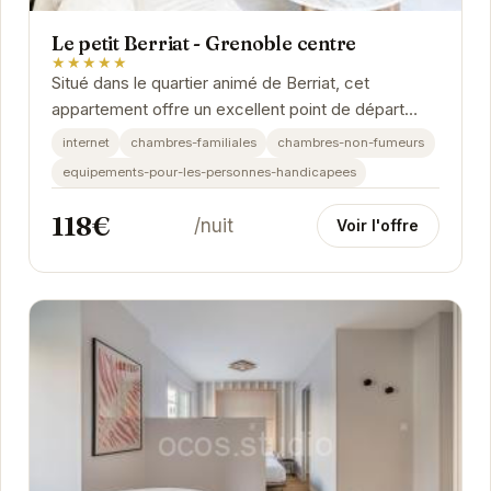
Le petit Berriat - Grenoble centre
★★★★★
Situé dans le quartier animé de Berriat, cet
appartement offre un excellent point de départ
pour explorer Grenoble. Proche des transports en...
internet
chambres-familiales
chambres-non-fumeurs
equipements-pour-les-personnes-handicapees
118€
/nuit
Voir l'offre