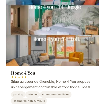
Home 4 You
★★★★★
Situé au cœur de Grenoble, Home 4 You propose
un hébergement confortable et fonctionnel. Idéal
pour les voyageurs d'affaires et les touristes,...
parking
internet
chambres-familiales
chambres-non-fumeurs