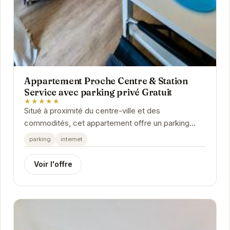
Appartement Proche Centre & Station
Service avec parking privé Gratuit
★★★★★
Situé à proximité du centre-ville et des
commodités, cet appartement offre un parking
privé gratuit, un accès internet et tout le
parking
internet
nécessaire...
Voir l'offre