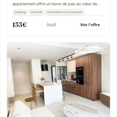
appartement offre un havre de paix au cœur de
Grenoble. Avec sa terrasse privée, vous pourrez...
parking
internet
chambres-non-fumeurs
133€
/nuit
Voir l'offre