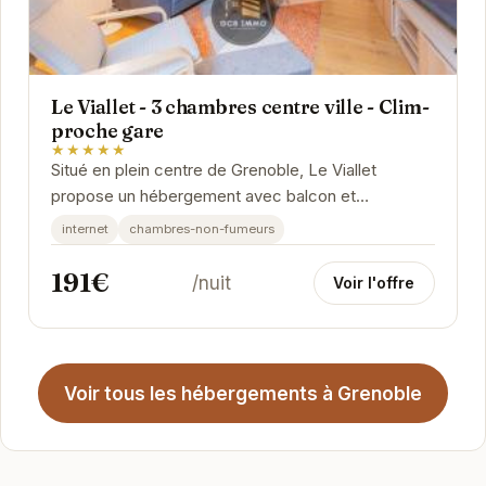
Le Viallet - 3 chambres centre ville - Clim-
proche gare
★★★★★
Situé en plein centre de Grenoble, Le Viallet
propose un hébergement avec balcon et
connexion Wi-Fi gratuite. Vous séjournerez à 2,6
internet
chambres-non-fumeurs
km du stade...
191€
/nuit
Voir l'offre
Voir tous les hébergements à Grenoble