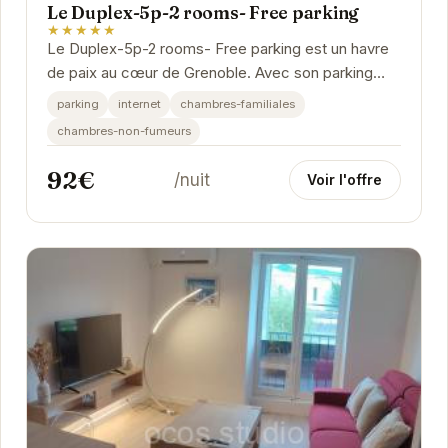
Le Duplex-5p-2 rooms- Free parking
★★★★★
Le Duplex-5p-2 rooms- Free parking est un havre
de paix au cœur de Grenoble. Avec son parking
gratuit, sa connexion internet et ses chambres...
parking
internet
chambres-familiales
chambres-non-fumeurs
92€
/nuit
Voir l'offre