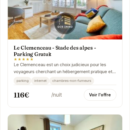
Le Clemenceau - Stade des alpes -
Parking Gratuit
★★★★★
Le Clemenceau est un choix judicieux pour les
voyageurs cherchant un hébergement pratique et
confortable à Grenoble. Sa proximité avec le
parking
internet
chambres-non-fumeurs
Stade...
116€
/nuit
Voir l'offre