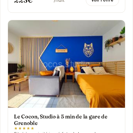
223€
/nuit
Le Cocon, Studio à 5 min de la gare de
Grenoble
★★★★★