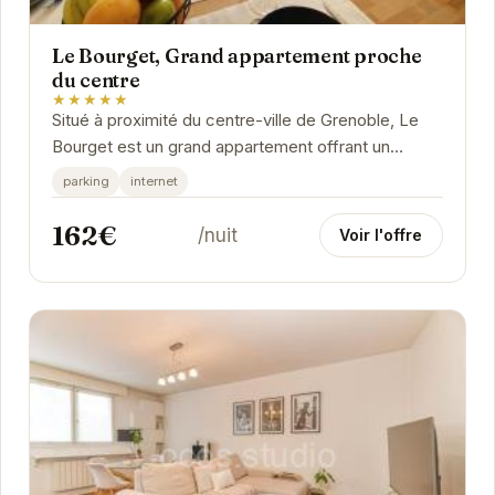
Le Bourget, Grand appartement proche
du centre
★★★★★
Situé à proximité du centre-ville de Grenoble, Le
Bourget est un grand appartement offrant un
espace de vie confortable et moderne. Avec ses...
parking
internet
162€
/nuit
Voir l'offre