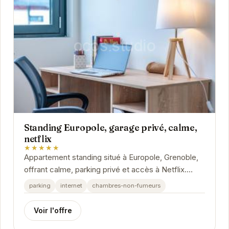
Standing Europole, garage privé, calme,
netflix
★★★★★
Appartement standing situé à Europole, Grenoble,
offrant calme, parking privé et accès à Netflix.
Idéal pour un séjour confortable et relaxant.
parking
internet
chambres-non-fumeurs
Voir l'offre