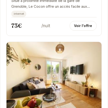
Situé à proximité immédiate de la gare de
Grenoble, Le Cocon offre un accès facile aux
transports en commun et aux attractions de la ville.
internet
Ce...
73€
/nuit
Voir l'offre