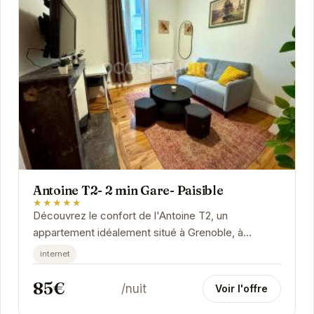
Antoine T2- 2 min Gare- Paisible
★★★★★
Découvrez le confort de l'Antoine T2, un
appartement idéalement situé à Grenoble, à
proximité de la gare. Cet appartement offre un
internet
espace...
85€
/nuit
Voir l'offre