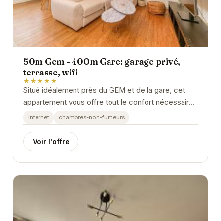
50m Gem - 400m Gare: garage privé,
terrasse, wifi
★★★★★
Situé idéalement près du GEM et de la gare, cet
appartement vous offre tout le confort nécessaire
pour un séjour agréable à Grenoble. Avec une...
internet
chambres-non-fumeurs
Voir l'offre