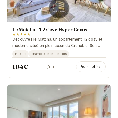
Le Matcha - T2 Cosy Hyper Centre
★★★★★
Découvrez le Matcha, un appartement T2 cosy et
moderne situé en plein cœur de Grenoble. Son
emplacement privilégié vous permettra de
internet
chambres-non-fumeurs
profiter...
104€
/nuit
Voir l'offre