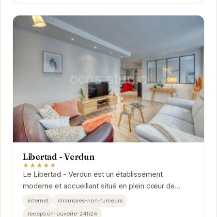
Libertad - Verdun
★★★★★
Le Libertad - Verdun est un établissement
moderne et accueillant situé en plein cœur de
Grenoble. Sa situation privilégiée permet aux
internet
chambres-non-fumeurs
visiteurs...
reception-ouverte-24h24