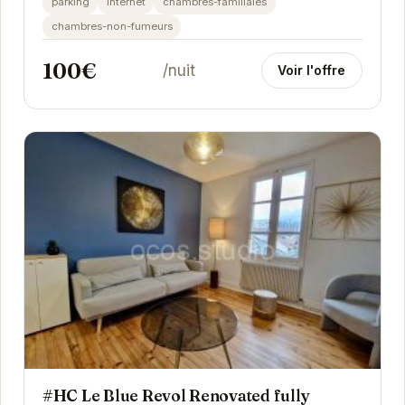
parking
internet
chambres-familiales
chambres-non-fumeurs
100€
/nuit
Voir l'offre
#HC Le Blue Revol Renovated fully