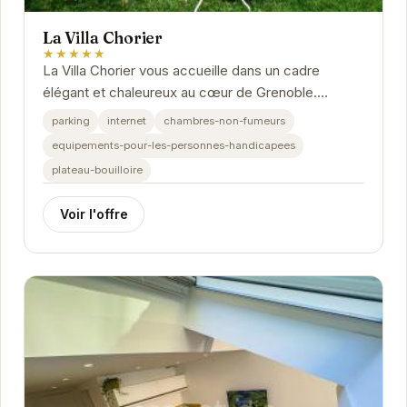
La Villa Chorier
★★★★★
La Villa Chorier vous accueille dans un cadre
élégant et chaleureux au cœur de Grenoble.
Proche des sites touristiques et des commodités,
parking
internet
chambres-non-fumeurs
cet...
equipements-pour-les-personnes-handicapees
plateau-bouilloire
Voir l'offre