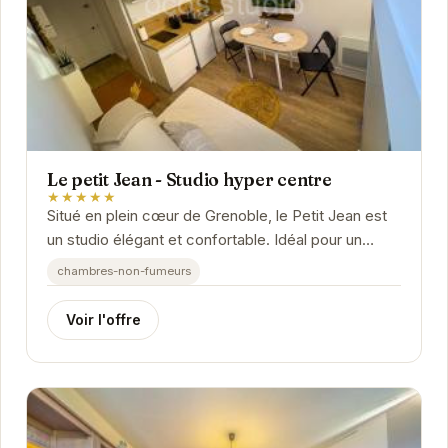
Le petit Jean - Studio hyper centre
★★★★★
Situé en plein cœur de Grenoble, le Petit Jean est
un studio élégant et confortable. Idéal pour un
séjour en couple ou en solo, il offre un...
chambres-non-fumeurs
Voir l'offre