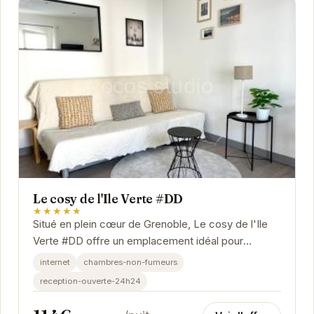
Le cosy de l'Ile Verte #DD
★★★★★
Situé en plein cœur de Grenoble, Le cosy de l'Ile
Verte #DD offre un emplacement idéal pour
explorer la ville. Apprécié pour son atmosphère...
internet
chambres-non-fumeurs
reception-ouverte-24h24