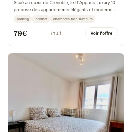
Situé au cœur de Grenoble, le R'Apparts Luxury 10
propose des appartements élégants et modernes.
Chaque appartement est équipé d'une cuisine...
parking
internet
chambres-non-fumeurs
79€
/nuit
Voir l'offre