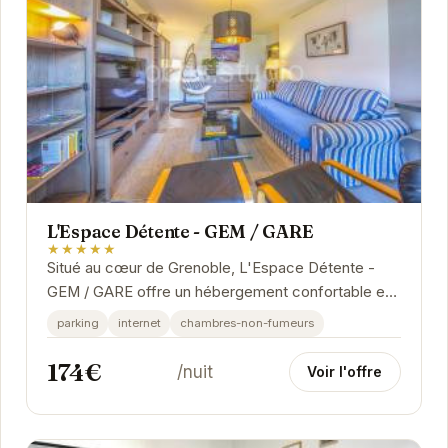
L'Espace Détente - GEM / GARE
★★★★★
Situé au cœur de Grenoble, L'Espace Détente -
GEM / GARE offre un hébergement confortable et
élégant. À proximité des principales attractions...
parking
internet
chambres-non-fumeurs
174€
/nuit
Voir l'offre