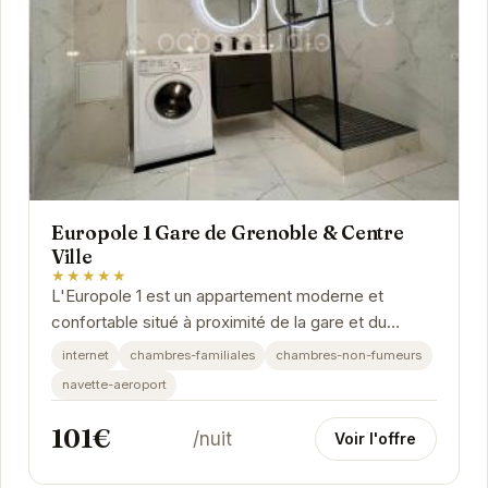
Europole 1 Gare de Grenoble & Centre
Ville
★★★★★
L'Europole 1 est un appartement moderne et
confortable situé à proximité de la gare et du
centre-ville de Grenoble. Il est idéal pour les...
internet
chambres-familiales
chambres-non-fumeurs
navette-aeroport
101€
/nuit
Voir l'offre