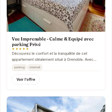
Vue Imprenable - Calme & Equipé avec
parking Privé
★★★★★
Découvrez le confort et la tranquillité de cet
appartement idéalement situé à Grenoble. Avec
une vue imprenable, un parking privé et des...
parking
internet
Voir l'offre