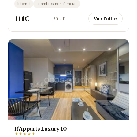
de tranquillité. Idéalement situé à Grenoble,...
internet
chambres-non-fumeurs
111€
/nuit
Voir l'offre
R'Apparts Luxury 10
★★★★★