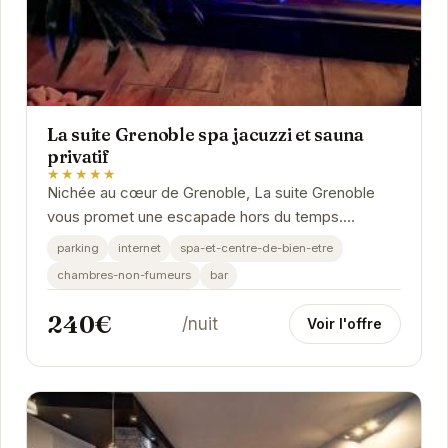
La suite Grenoble spa jacuzzi et sauna
privatif
★★★★★
Nichée au cœur de Grenoble, La suite Grenoble
vous promet une escapade hors du temps.
Plongez dans l'intimité d'un espace luxueux et
parking
internet
spa-et-centre-de-bien-etre
profitez d'un...
chambres-non-fumeurs
bar
240€
/nuit
Voir l'offre