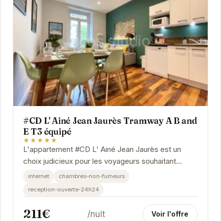
#CD L' Ainé Jean Jaurès Tramway A B and
E T3 équipé
★★★★★
L'appartement #CD L' Ainé Jean Jaurès est un
choix judicieux pour les voyageurs souhaitant
explorer Grenoble. Sa situation privilégiée, à...
internet
chambres-non-fumeurs
reception-ouverte-24h24
211€
/nuit
Voir l'offre