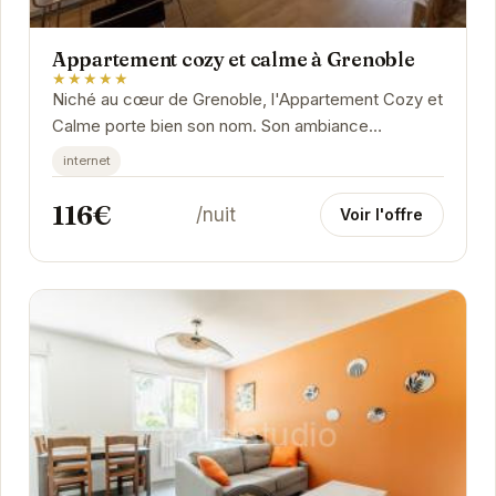
Appartement cozy et calme à Grenoble
★★★★★
Niché au cœur de Grenoble, l'Appartement Cozy et
Calme porte bien son nom. Son ambiance
chaleureuse et son décor soigné vous invitent à
internet
la...
116€
/nuit
Voir l'offre