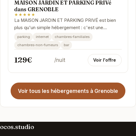
MAISON JARDIN ET PARKING PRIVé
dans GRENOBLE
★★★★★
La MAISON JARDIN ET PARKING PRIVÉ est bien
plus qu'un simple hébergement : c'est une
expérience. Le jardin privé offre un espace de
parking
internet
chambres-familiales
détente...
chambres-non-fumeurs
bar
129€
/nuit
Voir l'offre
Voir tous les hébergements à Grenoble
ocos.studio