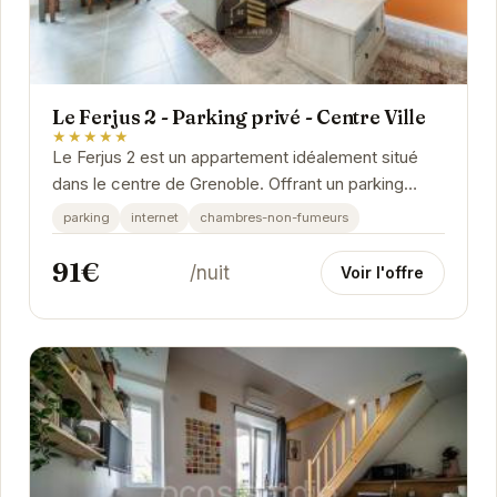
Le Ferjus 2 - Parking privé - Centre Ville
★★★★★
Le Ferjus 2 est un appartement idéalement situé
dans le centre de Grenoble. Offrant un parking
privé, il est parfait pour les voyageurs qui...
parking
internet
chambres-non-fumeurs
91€
/nuit
Voir l'offre