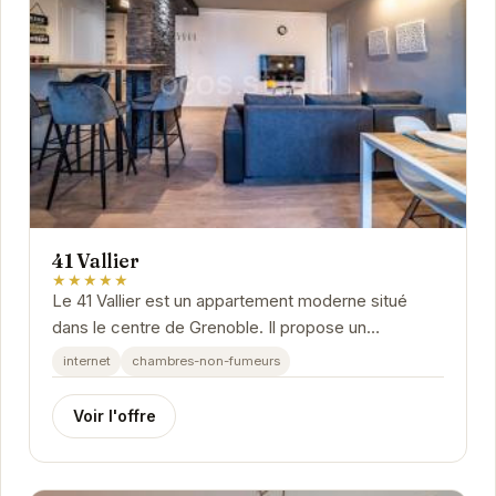
41 Vallier
★★★★★
Le 41 Vallier est un appartement moderne situé
dans le centre de Grenoble. Il propose un
hébergement confortable et bien équipé, idéal pour
internet
chambres-non-fumeurs
les...
Voir l'offre