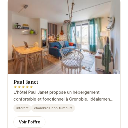
Paul Janet
★★★★★
L'hôtel Paul Janet propose un hébergement
confortable et fonctionnel à Grenoble. Idéalement
situé, il offre un accès facile aux principaux...
internet
chambres-non-fumeurs
Voir l'offre