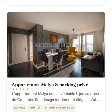
Appartement Malya & parking privé
★★★★★
L'appartement Malya est un véritable bijou au cœur
de Grenoble. Son design moderne et élégant s'allie
parfaitement avec le confort et la...
parking
internet
chambres-familiales