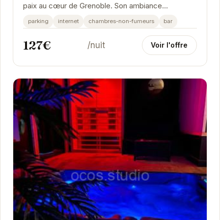
paix au cœur de Grenoble. Son ambiance
chaleureuse et ses équipements modernes,
parking
internet
chambres-non-fumeurs
bar
notamment sa...
127€
/nuit
Voir l'offre