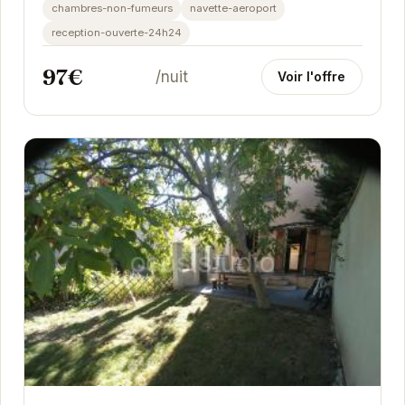
chambres-non-fumeurs
navette-aeroport
reception-ouverte-24h24
97€
/nuit
Voir l'offre