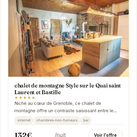
chalet de montagne Style sur le Quai saint
Laurent et Bastille
★★★★★
Niché au cœur de Grenoble, ce chalet de
montagne offre un contraste saisissant entre le
charme rustique et le dynamisme urbain. Son
internet
chambres-non-fumeurs
bar
emplacement...
132€
/nuit
Voir l'offre