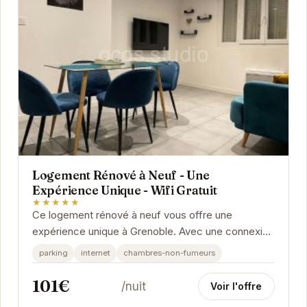
Logement Rénové à Neuf - Une
Expérience Unique - Wifi Gratuit
★★★★★
Ce logement rénové à neuf vous offre une
expérience unique à Grenoble. Avec une connexion
Wifi gratuite, vous pourrez rester connecté tout
parking
internet
chambres-non-fumeurs
au...
101€
/nuit
Voir l'offre