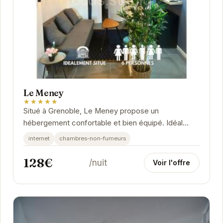
Le Meney
★★★★★
Situé à Grenoble, Le Meney propose un
hébergement confortable et bien équipé. Idéal
pour les voyageurs d'affaires et de loisirs.
internet
chambres-non-fumeurs
128€
/nuit
Voir l'offre