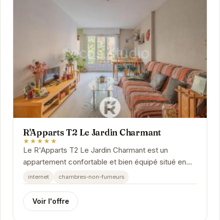
R'Apparts T2 Le Jardin Charmant
★★★★★
Le R'Apparts T2 Le Jardin Charmant est un
appartement confortable et bien équipé situé en
plein cœur de Grenoble. Il offre un accès facile
internet
chambres-non-fumeurs
aux...
Voir l'offre