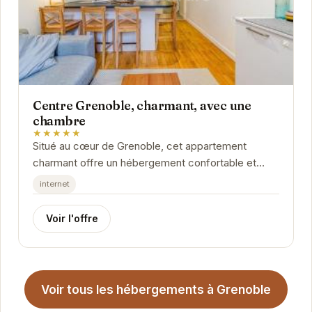
Centre Grenoble, charmant, avec une
chambre
★★★★★
Situé au cœur de Grenoble, cet appartement
charmant offre un hébergement confortable et
élégant. Idéal pour les couples ou les voyageurs...
internet
Voir l'offre
Voir tous les hébergements à Grenoble