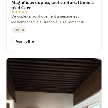
Magnifique duplex, tout confort, 10min à
pied Gare
★★★★★
Ce duplex magnifiquement aménagé est
idéalement situé à Grenoble, à seulement 10
minutes de marche de la gare. Il offre un espace
internet
confortable...
Voir l'offre