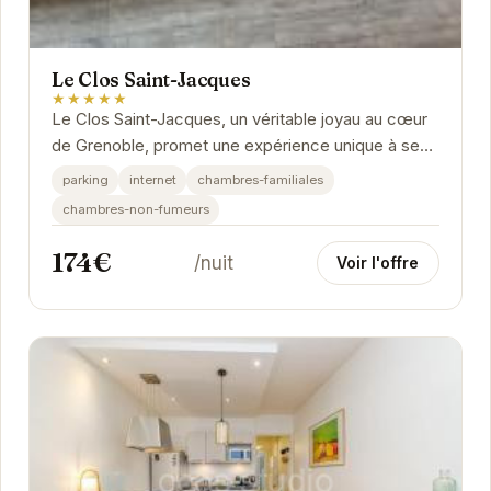
Le Clos Saint-Jacques
★★★★★
Le Clos Saint-Jacques, un véritable joyau au cœur
de Grenoble, promet une expérience unique à ses
hôtes. Son emplacement privilégié en fait le...
parking
internet
chambres-familiales
chambres-non-fumeurs
174€
/nuit
Voir l'offre