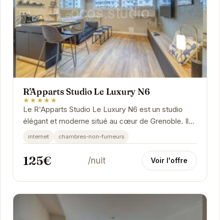
R'Apparts Studio Le Luxury N6
★★★★★
Le R'Apparts Studio Le Luxury N6 est un studio
élégant et moderne situé au cœur de Grenoble. Il
offre un hébergement confortable et bien...
internet
chambres-non-fumeurs
125€
/nuit
Voir l'offre