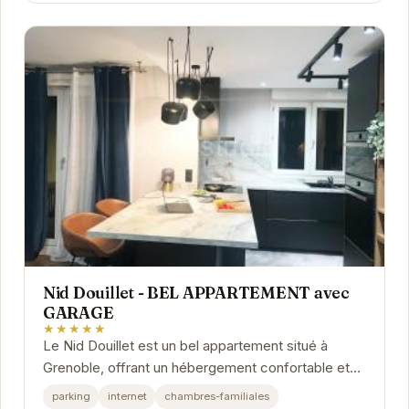
Nid Douillet - BEL APPARTEMENT avec
GARAGE
★★★★★
Le Nid Douillet est un bel appartement situé à
Grenoble, offrant un hébergement confortable et
bien équipé. Avec un garage privé, il est...
parking
internet
chambres-familiales