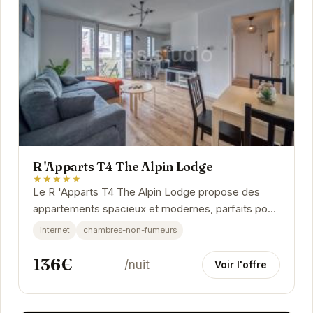
R 'Apparts T4 The Alpin Lodge
★★★★★
Le R 'Apparts T4 The Alpin Lodge propose des
appartements spacieux et modernes, parfaits pour
un séjour confortable à Grenoble. Chaque
internet
chambres-non-fumeurs
appartement...
136€
/nuit
Voir l'offre