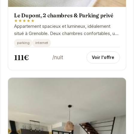
Le Dupont, 2 chambres & Parking privé
★★★★★
Appartement spacieux et lumineux, idéalement
situé à Grenoble. Deux chambres confortables, une
cuisine équipée et un parking privé pour un...
parking
internet
111€
/nuit
Voir l'offre