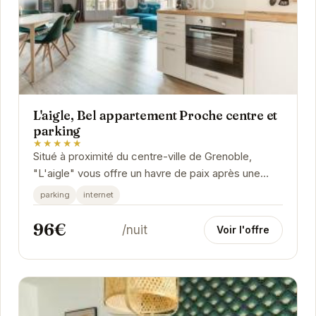
L'aigle, Bel appartement Proche centre et
parking
★★★★★
Situé à proximité du centre-ville de Grenoble,
"L'aigle" vous offre un havre de paix après une
journée d'exploration. Cet appartement...
parking
internet
96€
/nuit
Voir l'offre