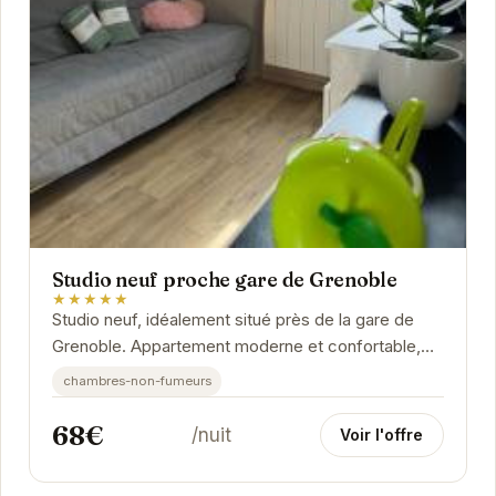
Studio neuf proche gare de Grenoble
★★★★★
Studio neuf, idéalement situé près de la gare de
Grenoble. Appartement moderne et confortable,
parfait pour un séjour d'affaires ou touristique.
chambres-non-fumeurs
68€
/nuit
Voir l'offre