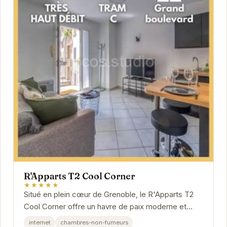
R'Apparts T2 Cool Corner
★★★★★
Situé en plein cœur de Grenoble, le R'Apparts T2
Cool Corner offre un havre de paix moderne et
élégant. Profitez d'un espace de vie confortable...
internet
chambres-non-fumeurs