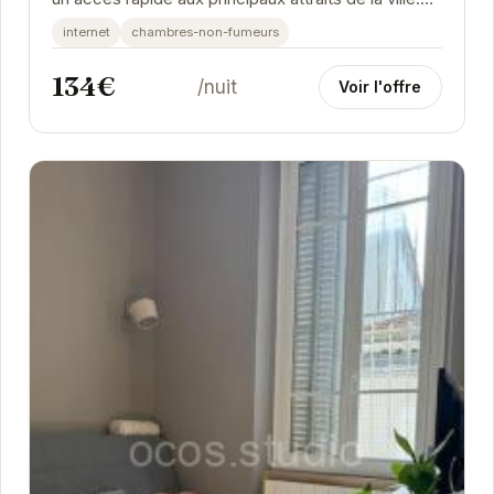
Son décor inspiré du monde vinicole...
internet
chambres-non-fumeurs
134€
/nuit
Voir l'offre