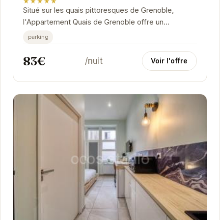
★★★★★
Situé sur les quais pittoresques de Grenoble,
l'Appartement Quais de Grenoble offre un
hébergement élégant et confortable. Avec une
parking
vue...
83€
/nuit
Voir l'offre