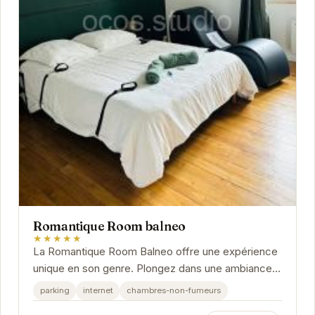
Romantique Room balneo
★★★★★
La Romantique Room Balneo offre une expérience
unique en son genre. Plongez dans une ambiance
chaleureuse et intime, propice à la relaxation et
parking
internet
chambres-non-fumeurs
au...