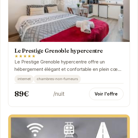
Le Prestige Grenoble hypercentre
★★★★★
Le Prestige Grenoble hypercentre offre un
hébergement élégant et confortable en plein cœur
de Grenoble. Les chambres sont décorées avec
internet
chambres-non-fumeurs
goût...
89€
/nuit
Voir l'offre