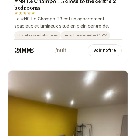
#N9 Le Champo T3 close to the centre 2
bedrooms
★★★★★
Le #N9 Le Champo T3 est un appartement
spacieux et lumineux situé en plein centre de
Grenoble. Il est idéal pour les familles ou les
chambres-non-fumeurs
reception-ouverte-24h24
groupes d'amis...
200€
/nuit
Voir l'offre