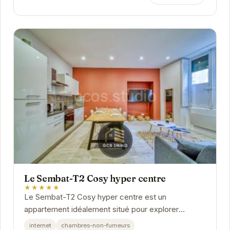
Le Sembat-T2 Cosy hyper centre
★★★★★
Le Sembat-T2 Cosy hyper centre est un
appartement idéalement situé pour explorer
Grenoble. Son emplacement central permet un
internet
chambres-non-fumeurs