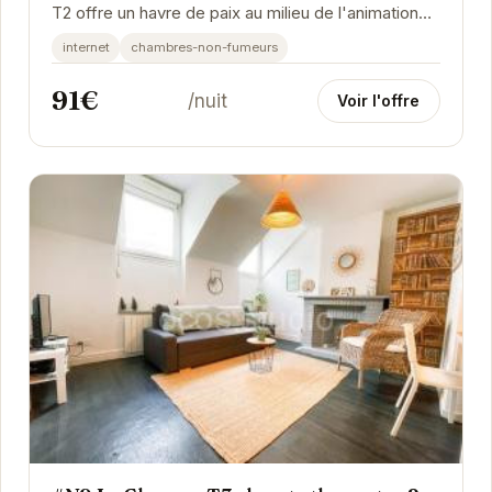
T2 offre un havre de paix au milieu de l'animation
urbaine. Cet appartement élégant et...
internet
chambres-non-fumeurs
91€
/nuit
Voir l'offre