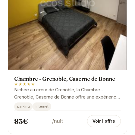
Chambre - Grenoble, Caserne de Bonne
★★★★★
Nichée au cœur de Grenoble, la Chambre -
Grenoble, Caserne de Bonne offre une expérience
unique. Imprégnée d'histoire, cette ancienne
parking
internet
caserne...
83€
/nuit
Voir l'offre