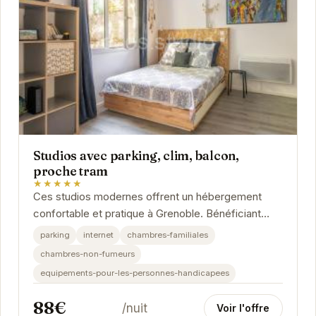
Studios avec parking, clim, balcon,
proche tram
★★★★★
Ces studios modernes offrent un hébergement
confortable et pratique à Grenoble. Bénéficiant
d'un emplacement privilégié près du tram, ils...
parking
internet
chambres-familiales
chambres-non-fumeurs
equipements-pour-les-personnes-handicapees
88€
/nuit
Voir l'offre