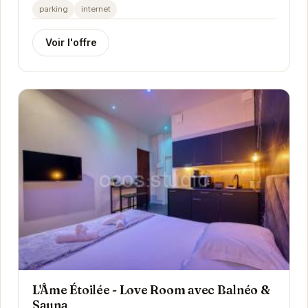
chambres peuvent accueillir jusqu'à six...
parking
internet
Voir l'offre
L'Âme Étoilée - Love Room avec Balnéo &
Sauna