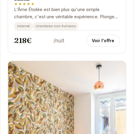
★★★★★
L'Âme Étoilée est bien plus qu'une simple
chambre, c'est une véritable expérience. Plongez
dans l'ambiance relaxante du balnéo privatif,...
internet
chambres-non-fumeurs
218€
/nuit
Voir l'offre