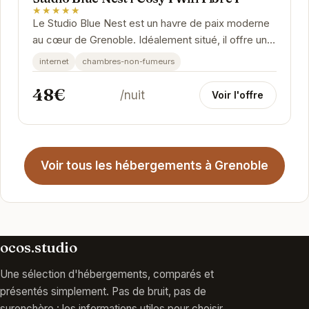
Studio Blue Nest l Cosy I Wifi Fibre I
★★★★★
Le Studio Blue Nest est un havre de paix moderne
au cœur de Grenoble. Idéalement situé, il offre un
accès facile aux attractions de la ville tout...
internet
chambres-non-fumeurs
48€
/nuit
Voir l'offre