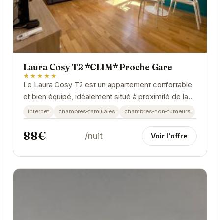
Laura Cosy T2 *CLIM* Proche Gare
★★★★★
Le Laura Cosy T2 est un appartement confortable
et bien équipé, idéalement situé à proximité de la
gare de Grenoble. Avec sa climatisation, il...
internet
chambres-familiales
chambres-non-fumeurs
88€
/nuit
Voir l'offre