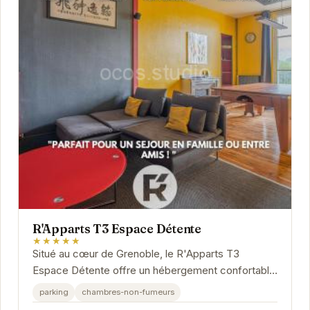
R'Apparts T3 Espace Détente
★★★★★
Situé au cœur de Grenoble, le R'Apparts T3
Espace Détente offre un hébergement confortable
et élégant. Avec ses trois pièces spacieuses, il...
parking
chambres-non-fumeurs