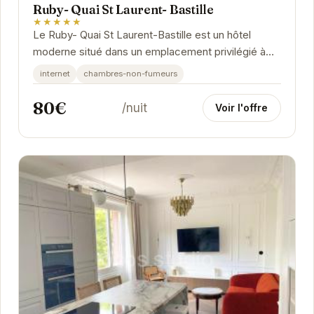
Ruby- Quai St Laurent- Bastille
★★★★★
Le Ruby- Quai St Laurent-Bastille est un hôtel
moderne situé dans un emplacement privilégié à
Grenoble. Il propose des chambres élégantes et...
internet
chambres-non-fumeurs
80€
/nuit
Voir l'offre