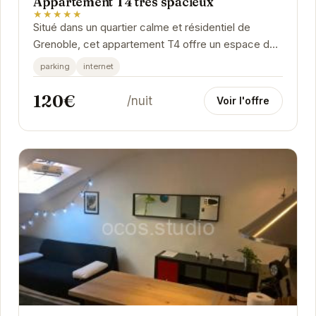
Appartement T4 très spacieux
★★★★★
Situé dans un quartier calme et résidentiel de
Grenoble, cet appartement T4 offre un espace de
vie généreux et lumineux. Idéal pour les familles...
parking
internet
120€
/nuit
Voir l'offre