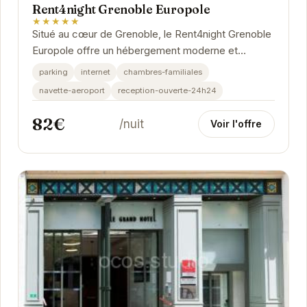
Rent4night Grenoble Europole
★★★★★
Situé au cœur de Grenoble, le Rent4night Grenoble
Europole offre un hébergement moderne et
confortable. Idéalement placé, il permet un accès...
parking
internet
chambres-familiales
navette-aeroport
reception-ouverte-24h24
82€
/nuit
Voir l'offre