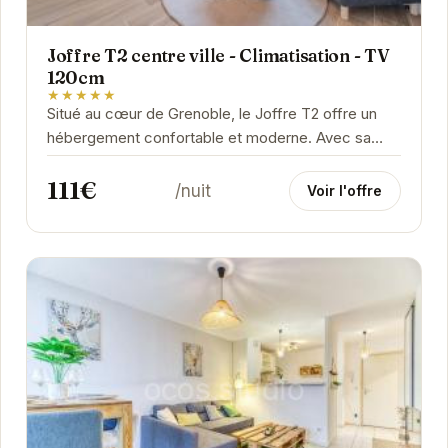
Joffre T2 centre ville - Climatisation - TV
120cm
★★★★★
Situé au cœur de Grenoble, le Joffre T2 offre un
hébergement confortable et moderne. Avec sa
climatisation, sa grande TV et sa proximité avec
111€
les...
/nuit
Voir l'offre