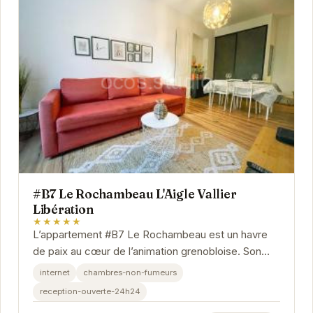
#B7 Le Rochambeau L'Aigle Vallier
Libération
★★★★★
L’appartement #B7 Le Rochambeau est un havre
de paix au cœur de l’animation grenobloise. Son
emplacement privilégié vous permet de profiter...
internet
chambres-non-fumeurs
reception-ouverte-24h24