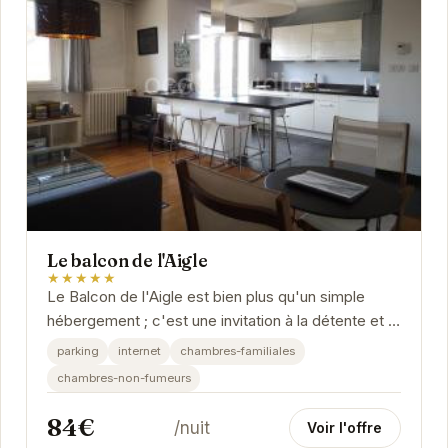
Le balcon de l'Aigle
★★★★★
Le Balcon de l'Aigle est bien plus qu'un simple
hébergement ; c'est une invitation à la détente et à
la découverte. Idéalement situé, il offre...
parking
internet
chambres-familiales
chambres-non-fumeurs
84€
/nuit
Voir l'offre