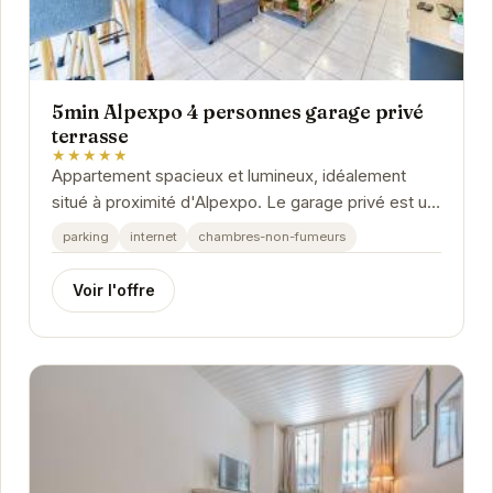
5min Alpexpo 4 personnes garage privé
terrasse
★★★★★
Appartement spacieux et lumineux, idéalement
situé à proximité d'Alpexpo. Le garage privé est un
véritable atout, et la terrasse offre un...
parking
internet
chambres-non-fumeurs
Voir l'offre