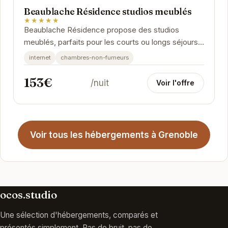
Beaublache Résidence studios meublés
★★★★★
Beaublache Résidence propose des studios
meublés, parfaits pour les courts ou longs séjours.
Chaque studio est équipé pour vous offrir un...
internet
chambres-non-fumeurs
153€
/nuit
Voir l'offre
Voir tous les hébergements à Grenoble
ocos.studio
Une sélection d'hébergements, comparés et
présentés simplement. Pas de bruit, pas de