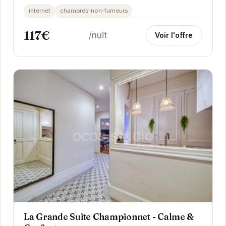
- Rocade - Tram offre un hébergement...
internet
chambres-non-fumeurs
117€
/nuit
Voir l'offre
La Grande Suite Championnet - Calme &