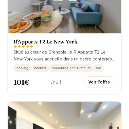
R'Apparts T2 Le New York
★★★★★
Situé au cœur de Grenoble, le R'Apparts T2 Le
New York vous accueille dans un cadre confortable
et élégant. Parfaitement situé pour les...
parking
internet
chambres-non-fumeurs
bar
101€
/nuit
Voir l'offre