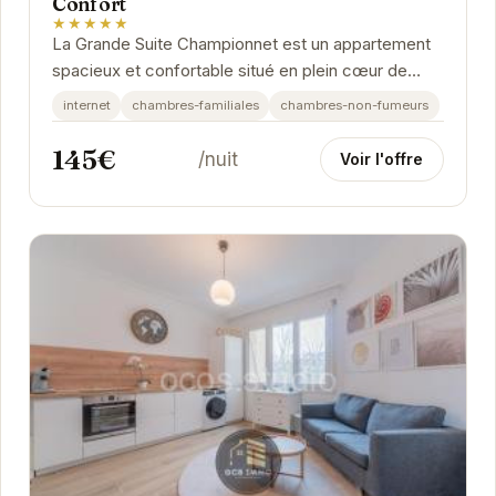
Confort
★★★★★
La Grande Suite Championnet est un appartement
spacieux et confortable situé en plein cœur de
Grenoble. Offrant un cadre idéal pour les familles...
internet
chambres-familiales
chambres-non-fumeurs
145€
/nuit
Voir l'offre