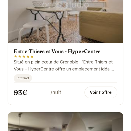
Entre Thiers et Vous - HyperCentre
★★★★★
Situé en plein cœur de Grenoble, l'Entre Thiers et
Vous - HyperCentre offre un emplacement idéal
pour découvrir la ville. Proche des commerces,...
internet
93€
/nuit
Voir l'offre