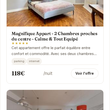
Magnifique Appart - 2 Chambres proches
du centre - Calme & Tout Equipé
★★★★★
Cet appartement offre le parfait équilibre entre
confort et commodité. Avec ses deux chambres
spacieuses, il peut accueillir jusqu'à quatre...
parking
internet
118€
/nuit
Voir l'offre