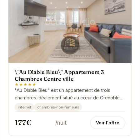
\"Au Diable Bleu\" Appartement 3
Chambres Centre ville
★★★★★
"Au Diable Bleu" est un appartement de trois
chambres idéalement situé au cœur de Grenoble.
Offrant un espace de vie confortable et moderne,
internet
chambres-non-fumeurs
cet...
177€
/nuit
Voir l'offre