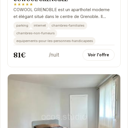
★★★★★
COWOOL GRENOBLE est un aparthotel moderne
et élégant situé dans le centre de Grenoble. Il
propose des hébergements indépendants avec
parking
internet
chambres-familiales
une...
chambres-non-fumeurs
equipements-pour-les-personnes-handicapees
81€
/nuit
Voir l'offre