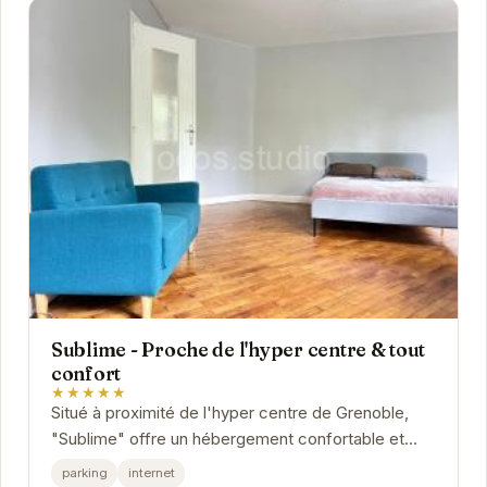
Sublime - Proche de l'hyper centre & tout
confort
★★★★★
Situé à proximité de l'hyper centre de Grenoble,
"Sublime" offre un hébergement confortable et
pratique. Cet appartement est idéal pour les...
parking
internet