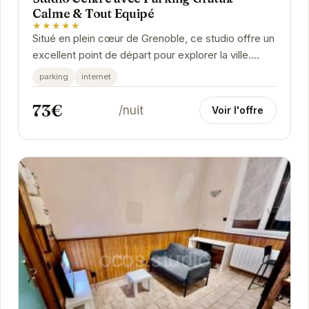
Calme & Tout Equipé
★★★★★
Situé en plein cœur de Grenoble, ce studio offre un
excellent point de départ pour explorer la ville.
Avec son parking gratuit, plus besoin de...
parking
internet
73€
/nuit
Voir l'offre