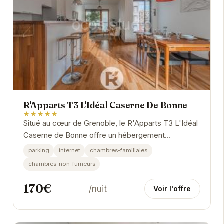
R'Apparts T3 L'Idéal Caserne De Bonne
★★★★★
Situé au cœur de Grenoble, le R'Apparts T3 L'Idéal
Caserne de Bonne offre un hébergement
confortable et bien équipé.
parking
internet
chambres-familiales
chambres-non-fumeurs
170€
/nuit
Voir l'offre