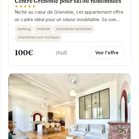
Centre Grenoble pour ski ou randonnées
★★★★★
Niché au cœur de Grenoble, cet appartement offre
un cadre idéal pour un séjour inoubliable. Sa vue
imprenable sur les montagnes et son...
parking
internet
chambres-familiales
chambres-non-fumeurs
100€
/nuit
Voir l'offre