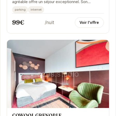
agréable offre un séjour exceptionnel. Son
emplacement privilégié permet d'accéder
parking
internet
facilement aux...
99€
/nuit
Voir l'offre
COWOOL GRENOBLE