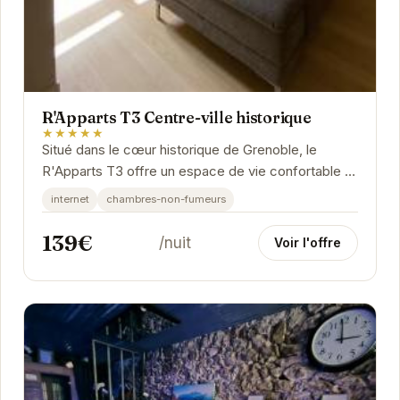
R'Apparts T3 Centre-ville historique
★★★★★
Situé dans le cœur historique de Grenoble, le
R'Apparts T3 offre un espace de vie confortable et
élégant. Avec ses trois pièces spacieuses, il...
internet
chambres-non-fumeurs
139€
/nuit
Voir l'offre