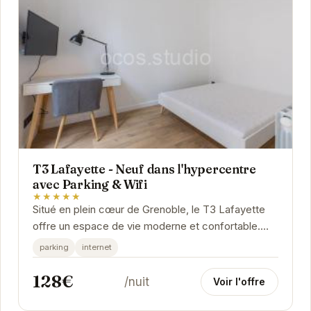
T3 Lafayette - Neuf dans l'hypercentre
avec Parking & Wifi
★★★★★
Situé en plein cœur de Grenoble, le T3 Lafayette
offre un espace de vie moderne et confortable.
Idéal pour les voyageurs d'affaires ou les...
parking
internet
128€
/nuit
Voir l'offre