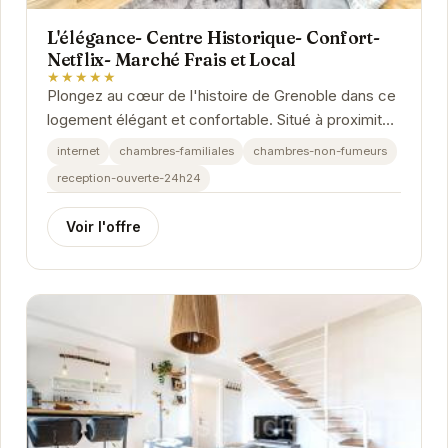
L'élégance- Centre Historique- Confort-
Netflix- Marché Frais et Local
★★★★★
Plongez au cœur de l'histoire de Grenoble dans ce
logement élégant et confortable. Situé à proximité
d'un marché local animé, vous pourrez...
internet
chambres-familiales
chambres-non-fumeurs
reception-ouverte-24h24
Voir l'offre