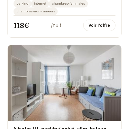
appartement spacieux est équipé de la...
parking
internet
chambres-familiales
chambres-non-fumeurs
118€
/nuit
Voir l'offre
Nicolas III, parking privé, clim, balcon