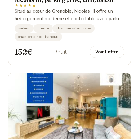
★★★★★
Situé au cœur de Grenoble, Nicolas III offre un
hébergement moderne et confortable avec parking
privé, climatisation et un balcon offrant une vue...
parking
internet
chambres-familiales
chambres-non-fumeurs
152€
/nuit
Voir l'offre