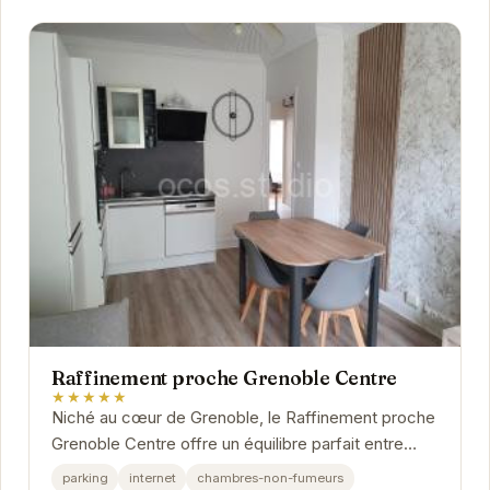
Raffinement proche Grenoble Centre
★★★★★
Niché au cœur de Grenoble, le Raffinement proche
Grenoble Centre offre un équilibre parfait entre
confort moderne et charme authentique. Cet...
parking
internet
chambres-non-fumeurs