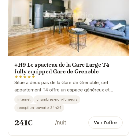
#H9 Le spacieux de la Gare Large T4
fully equipped Gare de Grenoble
★★★★★
Situé à deux pas de la Gare de Grenoble, cet
appartement T4 offre un espace généreux et
lumineux pour votre séjour. Entièrement équipé, il...
internet
chambres-non-fumeurs
reception-ouverte-24h24
241€
/nuit
Voir l'offre