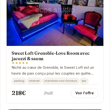
Sweet Loft Grenoble-Love Room avec
jacuzzi & sauna
★★★★★
Niché au cœur de Grenoble, le Sweet Loft est un
havre de paix conçu pour les couples en quête
d'intimité et de détente. Son jacuzzi et son...
parking
internet
chambres-non-fumeurs
bar
218€
/nuit
Voir l'offre