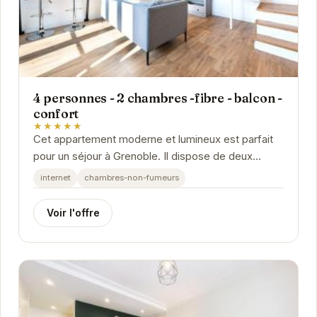
4 personnes - 2 chambres -fibre - balcon -
confort
★★★★★
Cet appartement moderne et lumineux est parfait
pour un séjour à Grenoble. Il dispose de deux
chambres confortables, d'une cuisine équipée, et...
internet
chambres-non-fumeurs
Voir l'offre