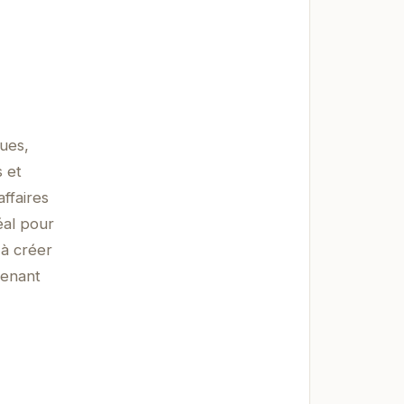
ques,
 et
ffaires
éal pour
 à créer
tenant