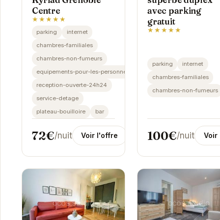
Centre
avec parking
★★★★★
gratuit
★★★★★
parking
internet
chambres-familiales
chambres-non-fumeurs
parking
internet
equipements-pour-les-personnes-handicapees
chambres-familiales
reception-ouverte-24h24
chambres-non-fumeurs
service-detage
plateau-bouilloire
bar
72€
100€
/nuit
/nuit
Voir l'offre
Voir 