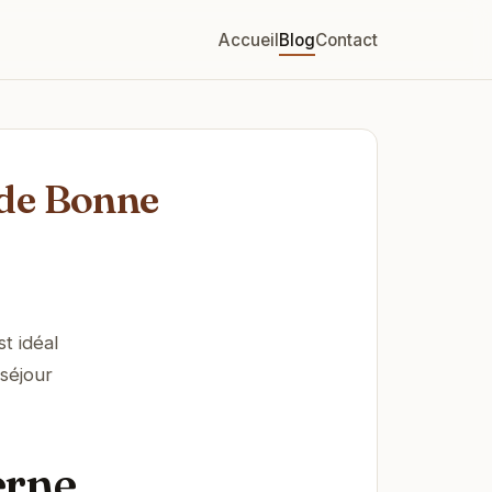
Accueil
Blog
Contact
 de Bonne
t idéal
séjour
erne