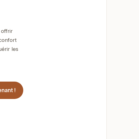
ffrir
confort
érir les
nant !