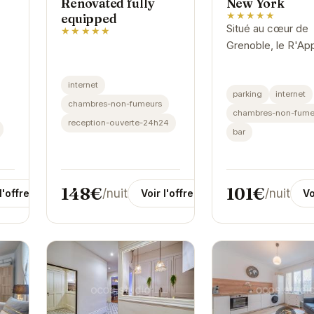
Renovated fully
New York
★★★★★
equipped
Situé au cœur de
★★★★★
Grenoble, le R'Ap
T2 Le New York v
accueille dans un
internet
parking
internet
confortable et élé
chambres-non-fumeurs
Parfaitement situ
chambres-non-fume
reception-ouverte-24h24
les...
bar
148€
101€
/nuit
/nuit
Voir l'offre
Vo
l'offre