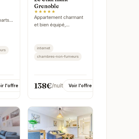
Grenoble
★★★★★
Appartement charmant
parts
et bien équipé,
ous
idéalement situé à
 cadre
Grenoble.
gant.
internet
é pour
urs
chambres-non-fumeurs
138€
/nuit
ir l'offre
Voir l'offre