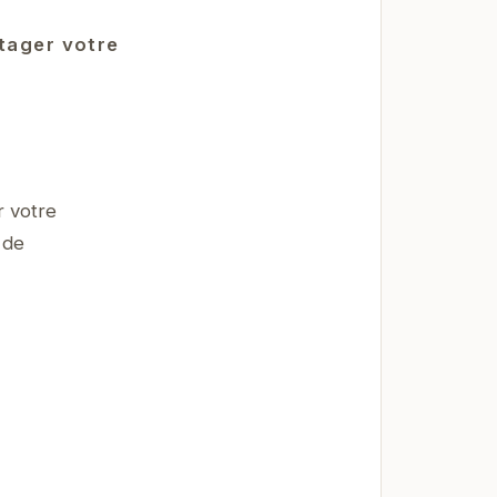
rtager votre
 votre
 de