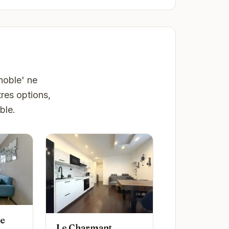
noble' ne
res options,
ble.
Le
Le Charmant