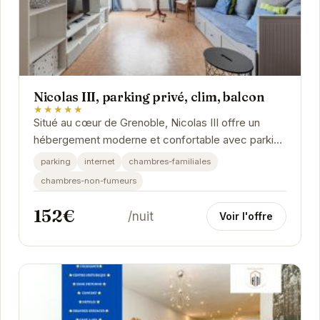
Nicolas III, parking privé, clim, balcon
★★★★★
Situé au cœur de Grenoble, Nicolas III offre un
hébergement moderne et confortable avec parking
privé, climatisation et un balcon offrant une vue...
parking
internet
chambres-familiales
chambres-non-fumeurs
152€
/nuit
Voir l'offre