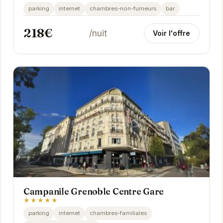
d'intimité et de détente. Son jacuzzi et son...
parking
internet
chambres-non-fumeurs
bar
218€
/nuit
Voir l'offre
Campanile Grenoble Centre Gare
★★★★★
parking
internet
chambres-familiales