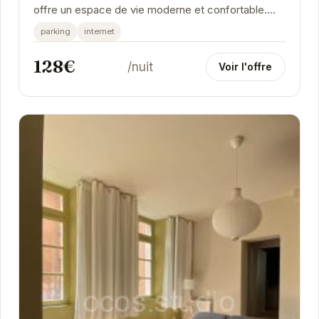
offre un espace de vie moderne et confortable.
Idéal pour les voyageurs d'affaires ou les...
parking
internet
128€
/nuit
Voir l'offre