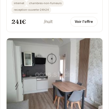
lumineux pour votre séjour. Entièrement équipé, il...
internet
chambres-non-fumeurs
reception-ouverte-24h24
241€
/nuit
Voir l'offre