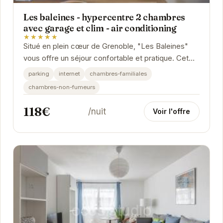
Les baleines - hypercentre 2 chambres
avec garage et clim - air conditioning
★★★★★
Situé en plein cœur de Grenoble, "Les Baleines"
vous offre un séjour confortable et pratique. Cet
appartement spacieux est équipé de la...
parking
internet
chambres-familiales
chambres-non-fumeurs
118€
/nuit
Voir l'offre