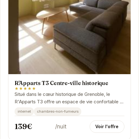
R'Apparts T3 Centre-ville historique
★★★★★
Situé dans le cœur historique de Grenoble, le
R'Apparts T3 offre un espace de vie confortable et
élégant. Avec ses trois pièces spacieuses, il...
internet
chambres-non-fumeurs
139€
/nuit
Voir l'offre