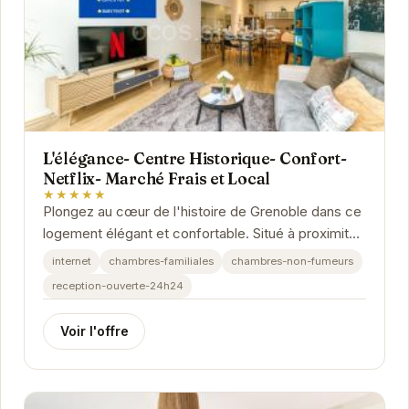
L'élégance- Centre Historique- Confort-
Netflix- Marché Frais et Local
★★★★★
Plongez au cœur de l'histoire de Grenoble dans ce
logement élégant et confortable. Situé à proximité
d'un marché local animé, vous pourrez...
internet
chambres-familiales
chambres-non-fumeurs
reception-ouverte-24h24
Voir l'offre