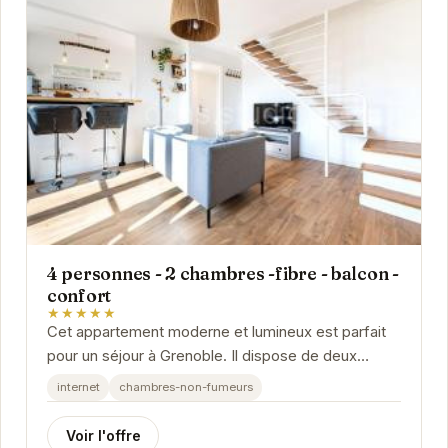
4 personnes - 2 chambres -fibre - balcon -
confort
★★★★★
Cet appartement moderne et lumineux est parfait
pour un séjour à Grenoble. Il dispose de deux
chambres confortables, d'une cuisine équipée, et...
internet
chambres-non-fumeurs
Voir l'offre