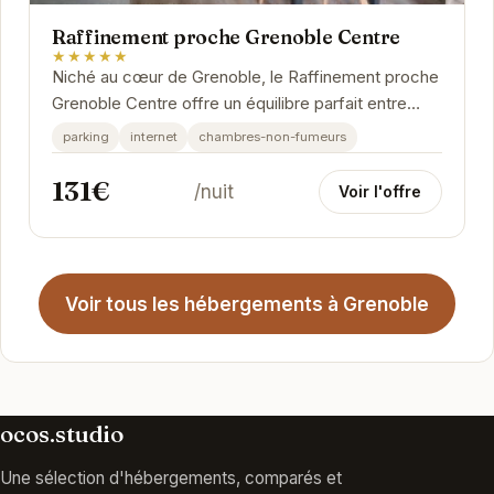
Raffinement proche Grenoble Centre
★★★★★
Niché au cœur de Grenoble, le Raffinement proche
Grenoble Centre offre un équilibre parfait entre
confort moderne et charme authentique. Cet...
parking
internet
chambres-non-fumeurs
131€
/nuit
Voir l'offre
Voir tous les hébergements à Grenoble
ocos.studio
Une sélection d'hébergements, comparés et