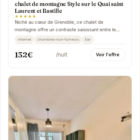
chalet de montagne Style sur le Quai saint
Laurent et Bastille
★★★★★
Niché au cœur de Grenoble, ce chalet de
montagne offre un contraste saisissant entre le
charme rustique et le dynamisme urbain. Son
internet
chambres-non-fumeurs
bar
emplacement...
132€
/nuit
Voir l'offre