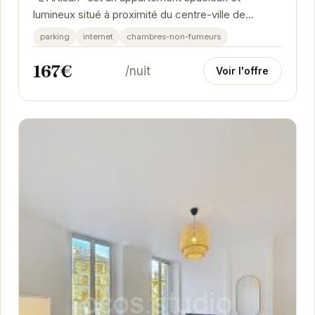
lumineux situé à proximité du centre-ville de
Grenoble. Avec ses trois chambres, il peut
parking
internet
chambres-non-fumeurs
accueillir...
167€
/nuit
Voir l'offre