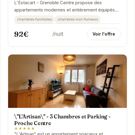
L'Estacart - Grenoble Centre propose des
appartements modernes et entièrement équipés
pour un séjour confortable au cœur de Grenoble.
chambres-familiales
chambres-non-fumeurs
92€
/nuit
Voir l'offre
\"L'Artisan\" - 3 Chambres et Parking -
Proche Centre
★★★★★
"L'Artisan" est un appartement spacieux et