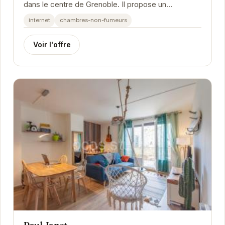
dans le centre de Grenoble. Il propose un
hébergement confortable et bien équipé, idéal pour
internet
chambres-non-fumeurs
les...
Voir l'offre