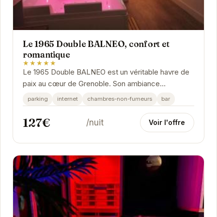
Le 1965 Double BALNEO, confort et
romantique
★★★★★
Le 1965 Double BALNEO est un véritable havre de
paix au cœur de Grenoble. Son ambiance
chaleureuse et ses équipements modernes,
parking
internet
chambres-non-fumeurs
bar
notamment sa...
127€
/nuit
Voir l'offre