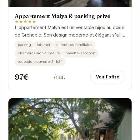
Appartement Malya & parking privé
★★★★★
L'appartement Malya est un véritable bijou au cœur
de Grenoble. Son design moderne et élégant s'allie
parfaitement avec le confort et la...
parking
internet
chambres-familiales
chambres-non-fumeurs
navette-aeroport
reception-ouverte-24h24
97€
/nuit
Voir l'offre