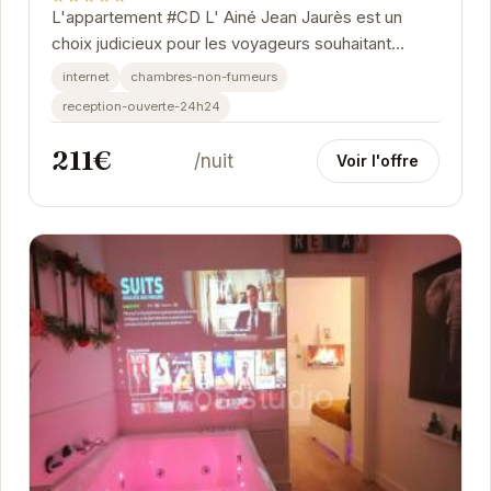
L'appartement #CD L' Ainé Jean Jaurès est un
choix judicieux pour les voyageurs souhaitant
explorer Grenoble. Sa situation privilégiée, à...
internet
chambres-non-fumeurs
reception-ouverte-24h24
211€
/nuit
Voir l'offre