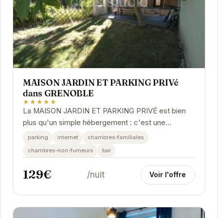
MAISON JARDIN ET PARKING PRIVé
dans GRENOBLE
★★★★★
La MAISON JARDIN ET PARKING PRIVÉ est bien
plus qu'un simple hébergement : c'est une
expérience. Le jardin privé offre un espace de
parking
internet
chambres-familiales
détente...
chambres-non-fumeurs
bar
129€
/nuit
Voir l'offre