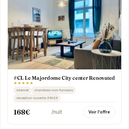
#CL Le Majordome City center Renovated
★★★★★
internet
chambres-non-fumeurs
reception-ouverte-24h24
168€
/nuit
Voir l'offre