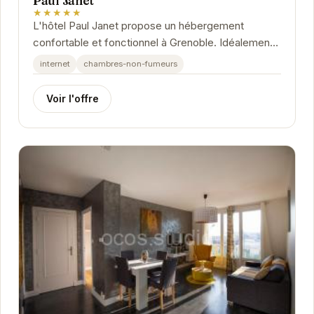
Paul Janet
★★★★★
L'hôtel Paul Janet propose un hébergement
confortable et fonctionnel à Grenoble. Idéalement
situé, il offre un accès facile aux principaux...
internet
chambres-non-fumeurs
Voir l'offre