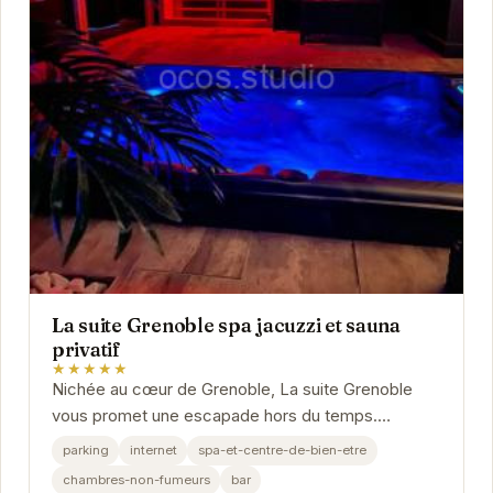
La suite Grenoble spa jacuzzi et sauna
privatif
★★★★★
Nichée au cœur de Grenoble, La suite Grenoble
vous promet une escapade hors du temps.
Plongez dans l'intimité d'un espace luxueux et
parking
internet
spa-et-centre-de-bien-etre
profitez d'un...
chambres-non-fumeurs
bar