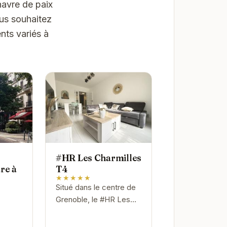
havre de paix
ous souhaitez
nts variés à
#HR Les Charmilles
are à
T4
★★★★★
Situé dans le centre de
Grenoble, le #HR Les
Charmilles T4 est un
choix idéal pour les