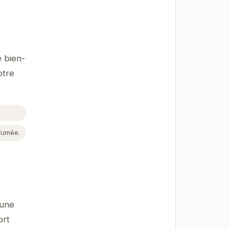
 bien-
otre
fumée.
 une
ort