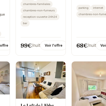
chambres-familiales
parking
internet
chambres-non-fumeurs
que
chambres-non-fume
reception-ouverte-24h24
bar
ié,
99€
68€
/nuit
/nuit
Voir l'offre
'offre
Voi
s,
Le Loft de l Abbe