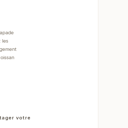
capade
 les
ergement
Moissan
rtager votre