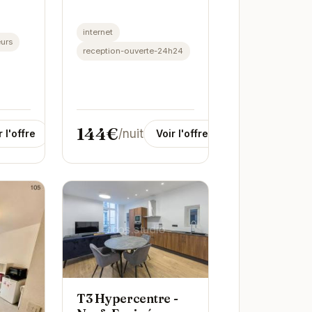
voyageurs en quête de
confort et de
internet
urs
commodité. Avec un...
reception-ouverte-24h24
144€
/nuit
r l'offre
Voir l'offre
T3 Hypercentre -