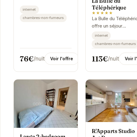
La Bulle du
Téléphérique
internet
★★★★★
chambres-non-fumeurs
La Bulle du Téléphéri
offre un séjour
exceptionnel à
internet
Grenoble. Son
chambres-non-fumeurs
emplacement privilég
à proximité des
76€
113€
/nuit
/nuit
Voir l'offre
Voir l
principales attraction
en...
R'Apparts Studio
Large 2-bedroom