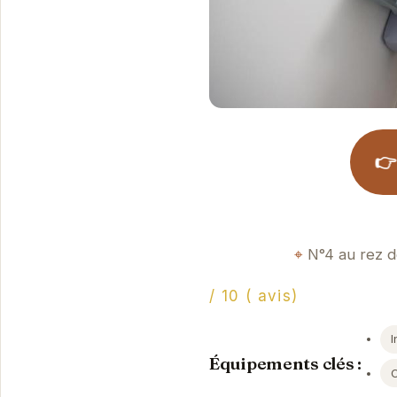
👉
N°4 au rez 
/ 10 ( avis)
I
Équipements clés :