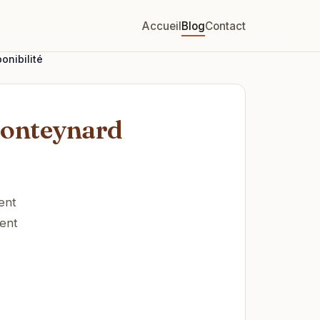
Accueil
Blog
Contact
onibilité
Monteynard
ent
ment