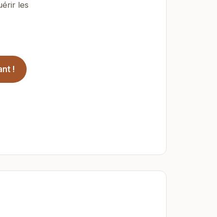
érir les
nt !