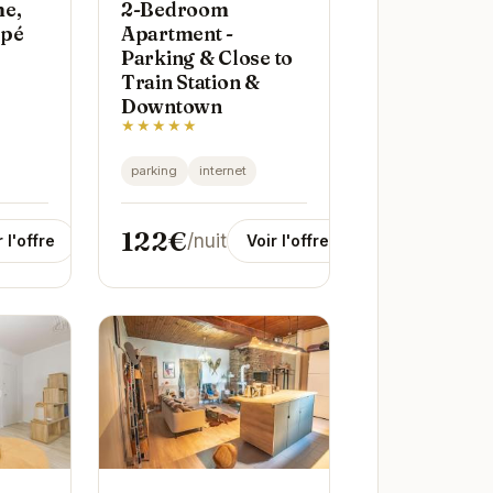
me,
2-Bedroom
ipé
Apartment -
Parking & Close to
Train Station &
Downtown
★★★★★
parking
internet
122€
/nuit
r l'offre
Voir l'offre