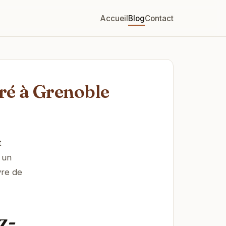
Accueil
Blog
Contact
ré à Grenoble
t
 un
vre de
z-