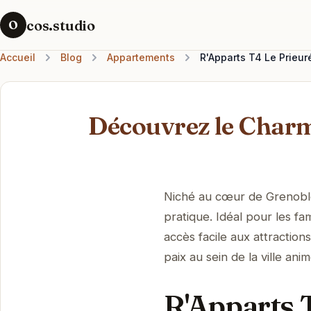
cos.studio
O
Accueil
Blog
Appartements
R'Apparts T4 Le Prieur
Découvrez le Charm
Niché au cœur de Grenoble
pratique. Idéal pour les f
accès facile aux attractio
paix au sein de la ville ani
R'Apparts T