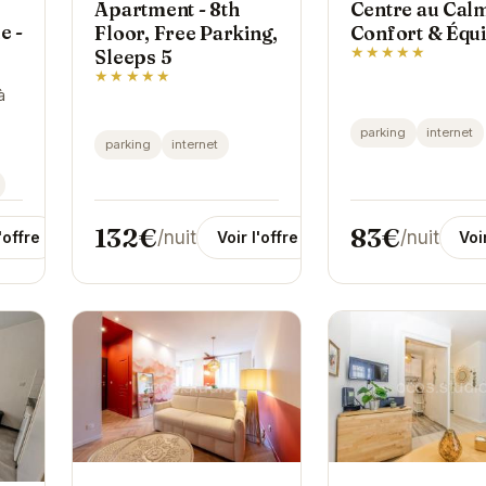
Apartment - 8th
Centre au Cal
e -
Floor, Free Parking,
Confort & Équ
★★★★★
Sleeps 5
★★★★★
à
parking
internet
parking
internet
te,
132€
83€
/nuit
/nuit
Voir l'offre
Voi
'offre