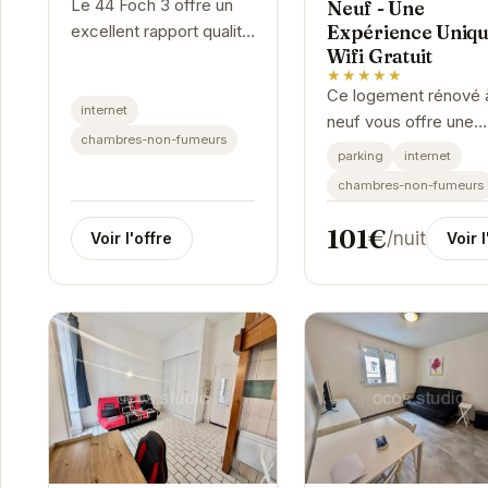
Le 44 Foch 3 offre un
Neuf - Une
Expérience Uniqu
excellent rapport qualité
Wifi Gratuit
prix. Sa situation
★★★★★
géographique est
Ce logement rénové 
parfaite.
internet
neuf vous offre une
chambres-non-fumeurs
expérience unique à
parking
internet
Grenoble. Avec une
chambres-non-fumeurs
connexion Wifi gratui
vous pourrez rester
101€
/nuit
Voir l'offre
Voir l
connecté tout au...