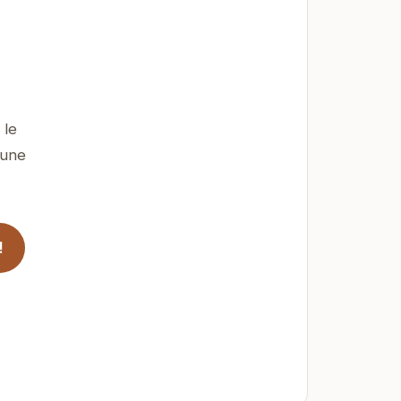
 le
 une
!