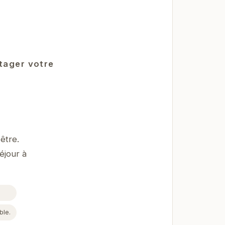
rtager votre
être.
éjour à
ble.