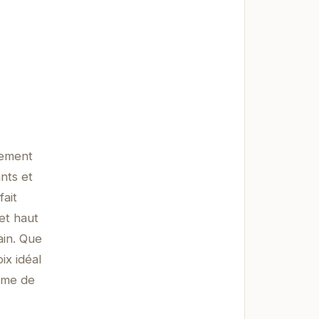
cement
nts et
fait
et haut
in. Que
ix idéal
rme de