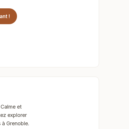
ant !
 Calme et
ez explorer
s à Grenoble.