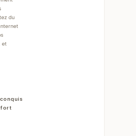
s
tez du
internet
os
 et
 conquis
nfort