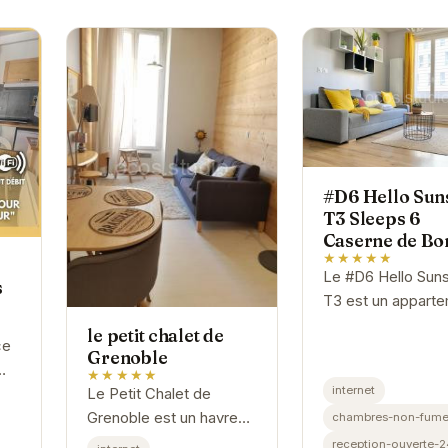
#D6 Hello Sun
T3 Sleeps 6
Caserne de Bo
★★★★★
Le #D6 Hello Sun
s
T3 est un appart
moderne et confo
le petit chalet de
ce
situé dans le quart
Grenoble
la Caserne de Bo
★★★★★
internet
Le Petit Chalet de
r
Grenoble. Il peut
Grenoble est un havre
chambres-non-fume
accueillir...
de paix au cœur de la
io
reception-ouverte-