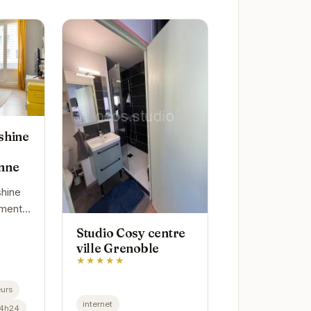
shine
nne
shine
ement
rtable
Studio Cosy centre
ier de
ville Grenoble
nne à
★★★★★
urs
internet
24h24