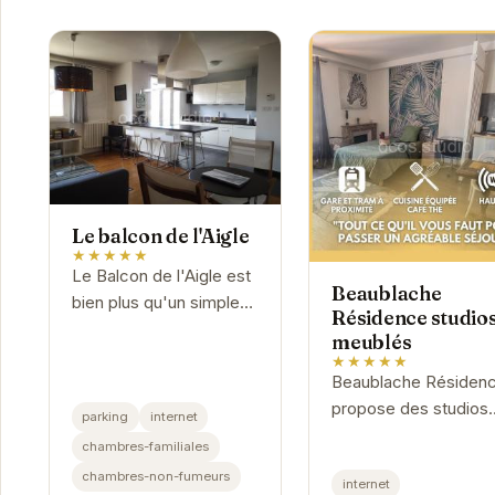
Le balcon de l'Aigle
★★★★★
Le Balcon de l'Aigle est
Beaublache
bien plus qu'un simple
Résidence studio
hébergement ; c'est
meublés
une invitation à la
★★★★★
détente et à la
Beaublache Résiden
découverte. Idéalement
propose des studios
parking
internet
situé, il offre...
meublés, parfaits pou
chambres-familiales
les courts ou longs
chambres-non-fumeurs
internet
séjours. Chaque stud