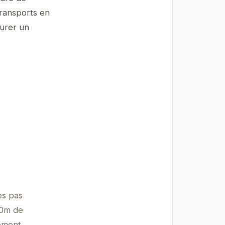
transports en
surer un
es pas
00m de
tement