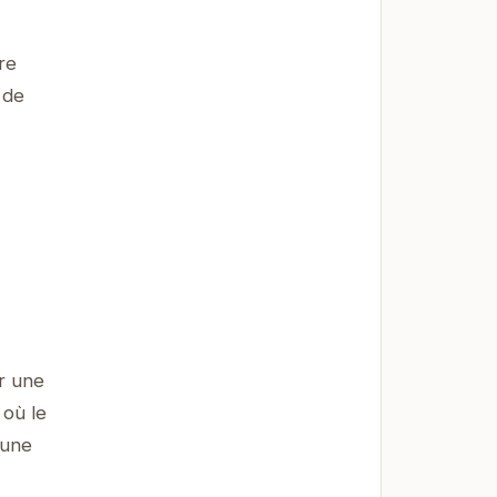
re
 de
r une
 où le
 une