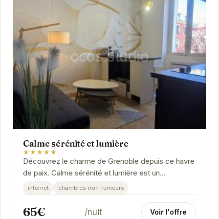
Calme sérénité et lumière
★★★★★
Découvrez le charme de Grenoble depuis ce havre
de paix. Calme sérénité et lumière est un
appartement confortable et bien équipé, offrant
internet
chambres-non-fumeurs
un...
65€
/nuit
Voir l'offre