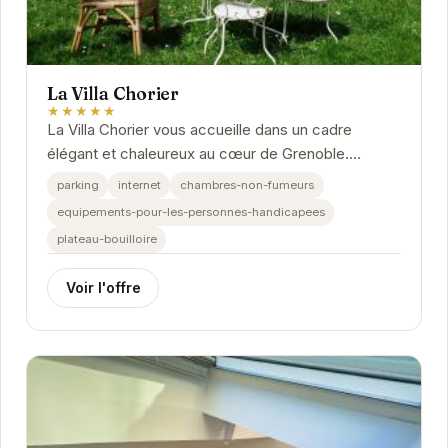
La Villa Chorier
★★★★★
La Villa Chorier vous accueille dans un cadre
élégant et chaleureux au cœur de Grenoble.
Proche des sites touristiques et des commodités,
parking
internet
chambres-non-fumeurs
cet...
equipements-pour-les-personnes-handicapees
plateau-bouilloire
Voir l'offre