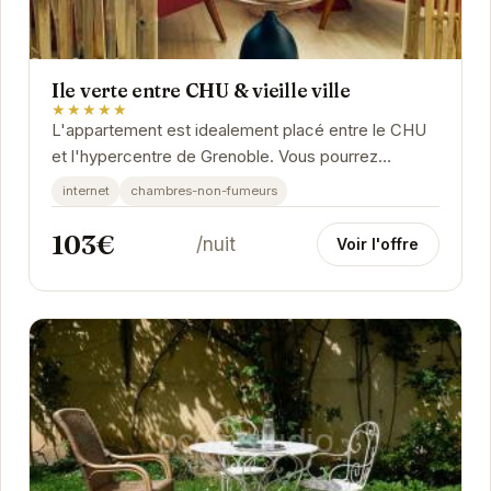
Ile verte entre CHU & vieille ville
★★★★★
L'appartement est idealement placé entre le CHU
et l'hypercentre de Grenoble. Vous pourrez
facilement acceder à pied aux different
internet
chambres-non-fumeurs
commerces de...
103€
/nuit
Voir l'offre