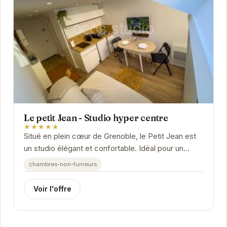
Le petit Jean - Studio hyper centre
★★★★★
Situé en plein cœur de Grenoble, le Petit Jean est
un studio élégant et confortable. Idéal pour un
séjour en couple ou en solo, il offre un...
chambres-non-fumeurs
Voir l'offre