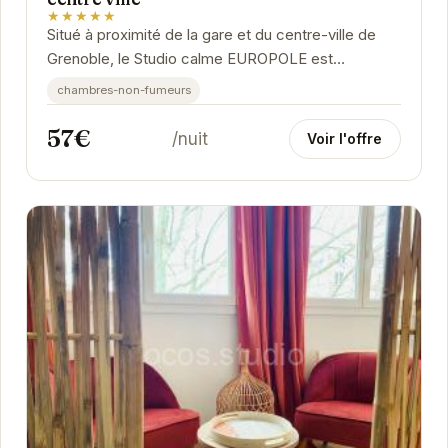
★★★★★
Situé à proximité de la gare et du centre-ville de
Grenoble, le Studio calme EUROPOLE est
idéalement placé pour explorer les attraits de la...
chambres-non-fumeurs
57€
/nuit
Voir l'offre