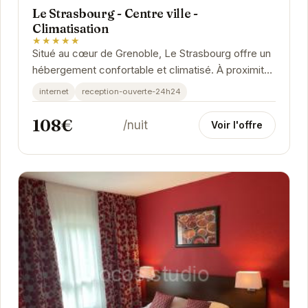
Le Strasbourg - Centre ville -
Climatisation
★★★★★
Situé au cœur de Grenoble, Le Strasbourg offre un
hébergement confortable et climatisé. À proximité
des transports en commun, des restaurants...
internet
reception-ouverte-24h24
108€
/nuit
Voir l'offre