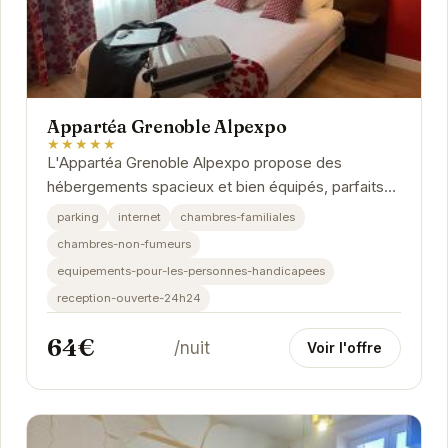
Appartéa Grenoble Alpexpo
★★★★★
L'Appartéa Grenoble Alpexpo propose des
hébergements spacieux et bien équipés, parfaits
pour les séjours de courte ou longue durée.
parking
internet
chambres-familiales
Chaque...
chambres-non-fumeurs
equipements-pour-les-personnes-handicapees
reception-ouverte-24h24
64€
/nuit
Voir l'offre