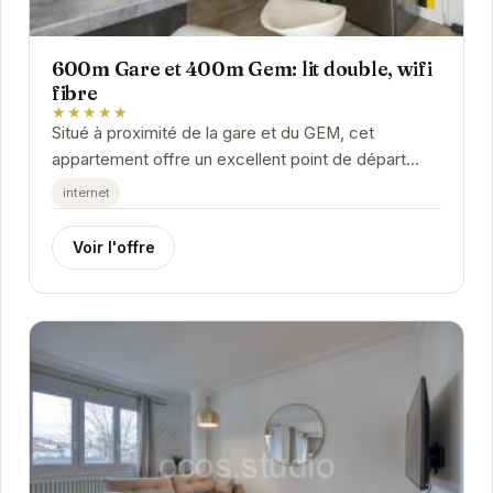
600m Gare et 400m Gem: lit double, wifi
fibre
★★★★★
Situé à proximité de la gare et du GEM, cet
appartement offre un excellent point de départ
pour explorer Grenoble. Avec un lit double
internet
confortable...
Voir l'offre