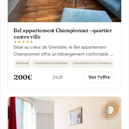
Bel appartement Championnet - quartier
centre ville
★★★★★
Situé au cœur de Grenoble, le Bel appartement
Championnet offre un hébergement confortable et
moderne. Idéal pour les familles et les groupes...
internet
chambres-familiales
chambres-non-fumeurs
200€
/nuit
Voir l'offre