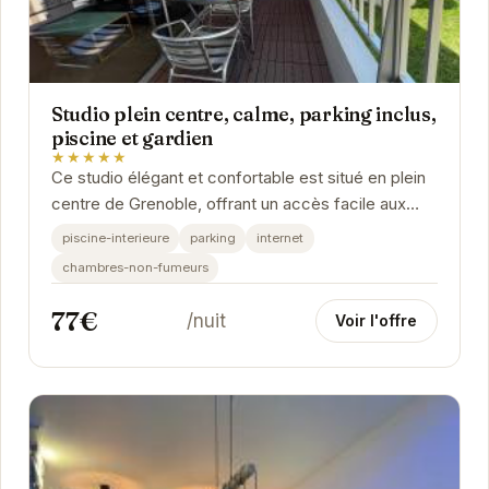
Studio plein centre, calme, parking inclus,
piscine et gardien
★★★★★
Ce studio élégant et confortable est situé en plein
centre de Grenoble, offrant un accès facile aux
attractions de la ville. Avec une piscine...
piscine-interieure
parking
internet
chambres-non-fumeurs
77€
/nuit
Voir l'offre