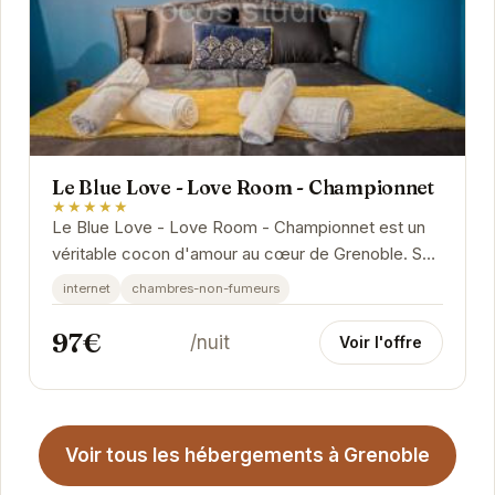
Le Blue Love - Love Room - Championnet
★★★★★
Le Blue Love - Love Room - Championnet est un
véritable cocon d'amour au cœur de Grenoble. Son
atmosphère chaleureuse et ses équipements
internet
chambres-non-fumeurs
modernes...
97€
/nuit
Voir l'offre
Voir tous les hébergements à Grenoble