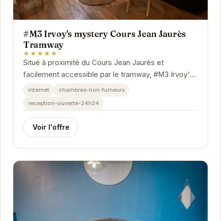
#M3 Irvoy's mystery Cours Jean Jaurès
Tramway
★★★★★
Situé à proximité du Cours Jean Jaurès et
facilement accessible par le tramway, #M3 Irvoy's
mystery propose un hébergement confortable et...
internet
chambres-non-fumeurs
reception-ouverte-24h24
Voir l'offre