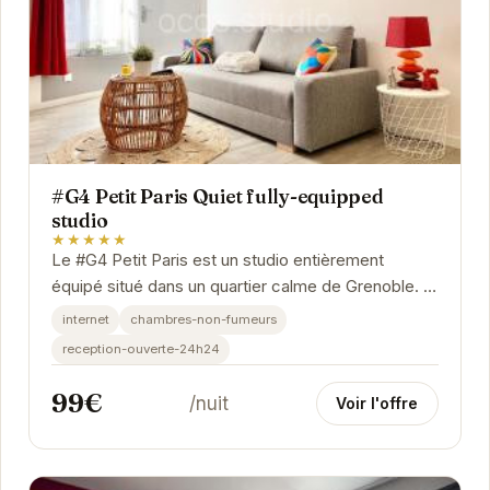
#G4 Petit Paris Quiet fully-equipped
studio
★★★★★
Le #G4 Petit Paris est un studio entièrement
équipé situé dans un quartier calme de Grenoble. Il
offre un espace de vie confortable et...
internet
chambres-non-fumeurs
reception-ouverte-24h24
99€
/nuit
Voir l'offre