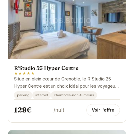
R’Studio 25 Hyper Centre
★★★★★
Situé en plein cœur de Grenoble, le R'Studio 25
Hyper Centre est un choix idéal pour les voyageurs
souhaitant explorer la ville. Proche des...
parking
internet
chambres-non-fumeurs
128€
/nuit
Voir l'offre