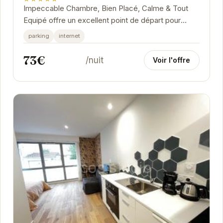
Impeccable Chambre, Bien Placé, Calme & Tout
Equipé offre un excellent point de départ pour
explorer Grenoble. Son emplacement stratégique
parking
internet
permet...
73€
/nuit
Voir l'offre