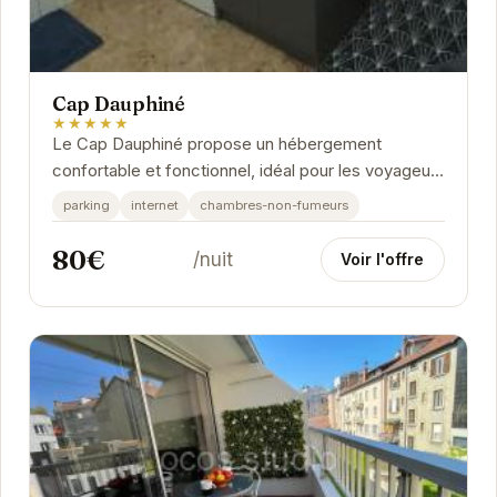
Cap Dauphiné
★★★★★
Le Cap Dauphiné propose un hébergement
confortable et fonctionnel, idéal pour les voyageurs
d'affaires ou de loisirs. Sa situation géographique...
parking
internet
chambres-non-fumeurs
80€
/nuit
Voir l'offre