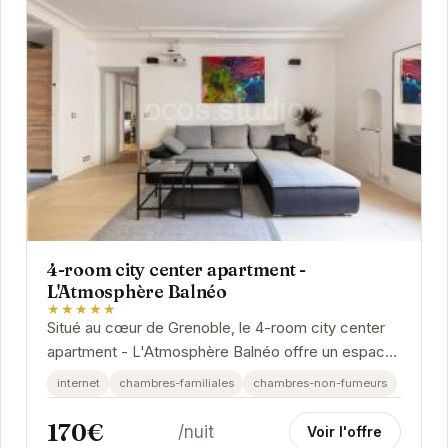
4-room city center apartment -
L'Atmosphère Balnéo
★★★★★
Situé au cœur de Grenoble, le 4-room city center
apartment - L'Atmosphère Balnéo offre un espace
de vie moderne et confortable. Avec ses quatre...
internet
chambres-familiales
chambres-non-fumeurs
170€
/nuit
Voir l'offre