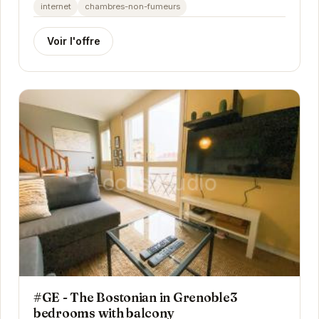
à proximité des attractions principales,...
internet
chambres-non-fumeurs
Voir l'offre
#GE - The Bostonian in Grenoble3
bedrooms with balcony