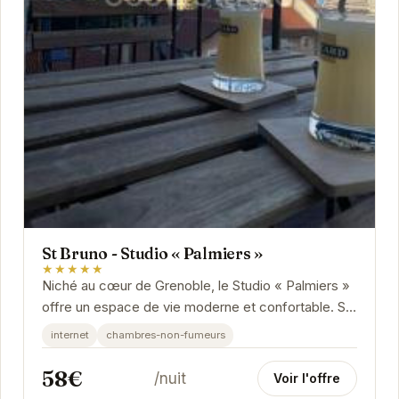
St Bruno - Studio « Palmiers »
★★★★★
Niché au cœur de Grenoble, le Studio « Palmiers »
offre un espace de vie moderne et confortable. Sa
situation idéale vous permet d'accéder...
internet
chambres-non-fumeurs
58€
/nuit
Voir l'offre