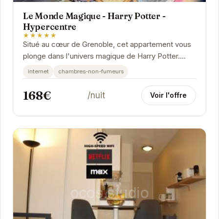
Le Monde Magique - Harry Potter -
Hypercentre
★★★★★
Situé au cœur de Grenoble, cet appartement vous
plonge dans l'univers magique de Harry Potter.
Profitez d'un séjour unique dans un cadre...
internet
chambres-non-fumeurs
168€
/nuit
Voir l'offre