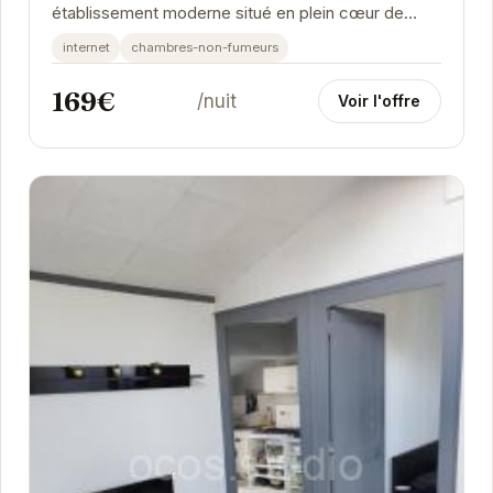
établissement moderne situé en plein cœur de
Grenoble. Il propose des chambres confortables et
internet
chambres-non-fumeurs
élégantes,...
169€
/nuit
Voir l'offre