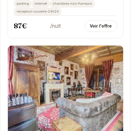
permet d'accéder facilement aux attractions...
parking
internet
chambres-non-fumeurs
reception-ouverte-24h24
87€
/nuit
Voir l'offre