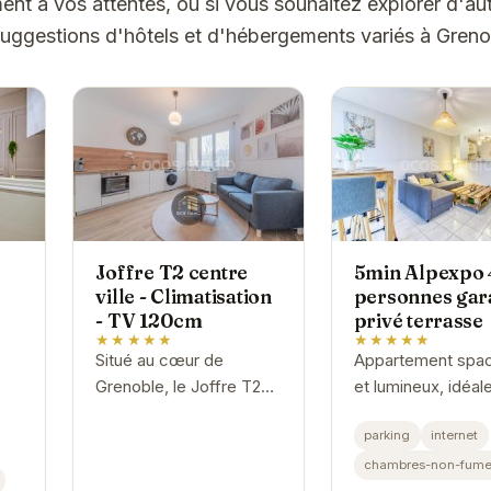
t à vos attentes, ou si vous souhaitez explorer d'aut
suggestions d'hôtels et d'hébergements variés à Greno
Joffre T2 centre
5min Alpexpo 
ville - Climatisation
personnes gar
- TV 120cm
privé terrasse
★★★★★
★★★★★
Situé au cœur de
Appartement spac
Grenoble, le Joffre T2
et lumineux, idéa
x
offre un hébergement
situé à proximité
parking
internet
en
confortable et moderne.
d'Alpexpo. Le ga
le.
Avec sa climatisation, sa
privé est un vérita
chambres-non-fume