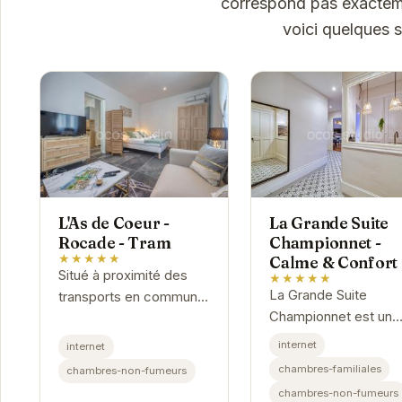
correspond pas exactemen
voici quelques 
L'As de Coeur -
La Grande Suite
Rocade - Tram
Championnet -
★★★★★
Calme & Confort
Situé à proximité des
★★★★★
La Grande Suite
transports en commun
Championnet est un
et des principales
appartement spacieu
attractions de Grenoble,
internet
internet
et confortable situé 
L'As de Coeur - Rocade
chambres-familiales
chambres-non-fumeurs
plein cœur de Grenob
- Tram offre un
chambres-non-fumeurs