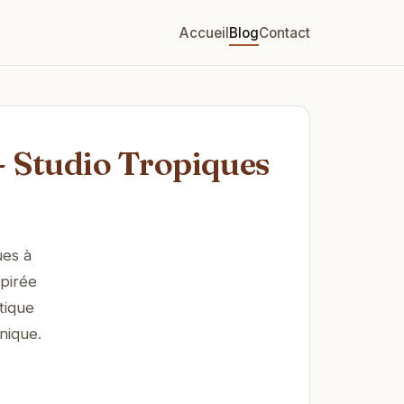
Accueil
Blog
Contact
- Studio Tropiques
ues à
pirée
tique
nique.