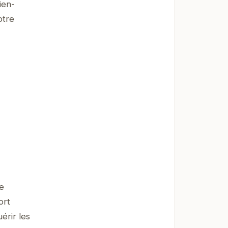
ien-
otre
e
ort
érir les