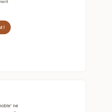
ement
t !
noble' ne