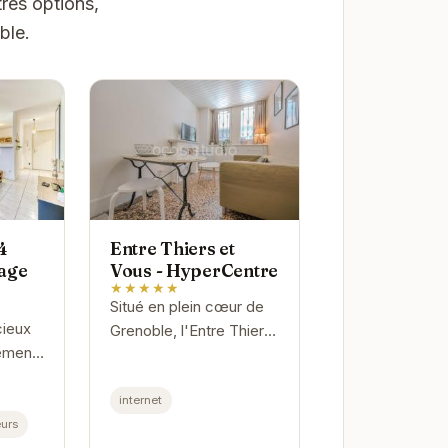
res options,
ble.
4
Entre Thiers et
age
Vous - HyperCentre
★★★★★
Situé en plein cœur de
ieux
Grenoble, l'Entre Thiers
lement
et Vous - HyperCentre
offre un emplacement
rage
internet
idéal pour découvrir la
ble
urs
ville. Proche des