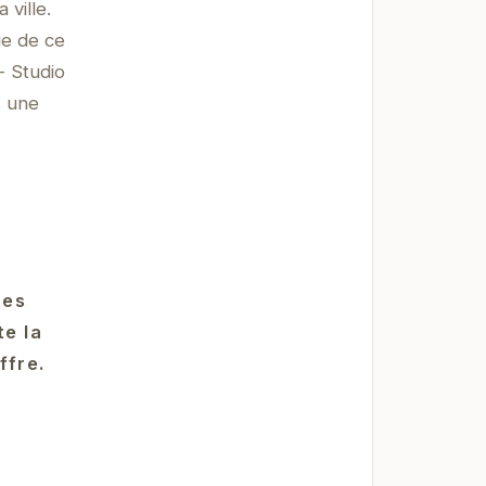
 ville.
ue de ce
- Studio
s une
ues
te la
ffre.