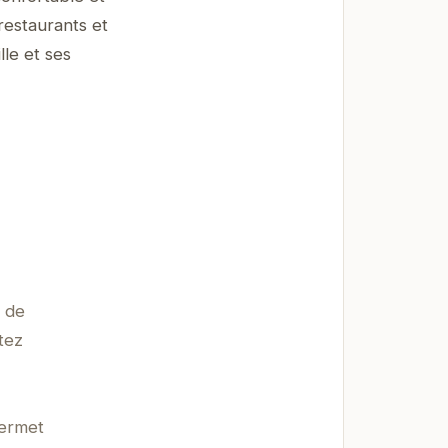
restaurants et
lle et ses
s de
tez
permet