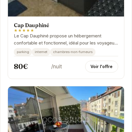
Cap Dauphiné
★★★★★
Le Cap Dauphiné propose un hébergement
confortable et fonctionnel, idéal pour les voyageurs
d'affaires ou de loisirs. Sa situation géographique...
parking
internet
chambres-non-fumeurs
80€
/nuit
Voir l'offre