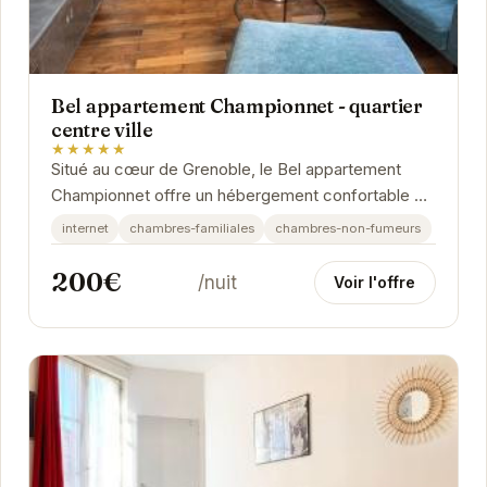
Bel appartement Championnet - quartier
centre ville
★★★★★
Situé au cœur de Grenoble, le Bel appartement
Championnet offre un hébergement confortable et
moderne. Idéal pour les familles et les groupes...
internet
chambres-familiales
chambres-non-fumeurs
200€
/nuit
Voir l'offre