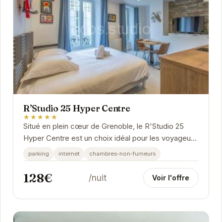
R’Studio 25 Hyper Centre
★★★★★
Situé en plein cœur de Grenoble, le R'Studio 25
Hyper Centre est un choix idéal pour les voyageurs
souhaitant explorer la ville. Proche des...
parking
internet
chambres-non-fumeurs
128€
/nuit
Voir l'offre