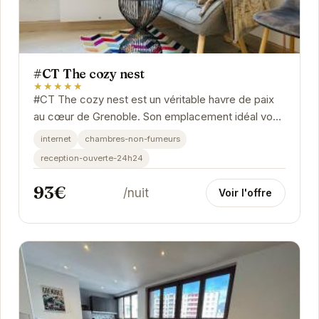
#CT The cozy nest
★★★★★
#CT The cozy nest est un véritable havre de paix
au cœur de Grenoble. Son emplacement idéal vous
permet de profiter pleinement des attractions de...
internet
chambres-non-fumeurs
reception-ouverte-24h24
93€
/nuit
Voir l'offre