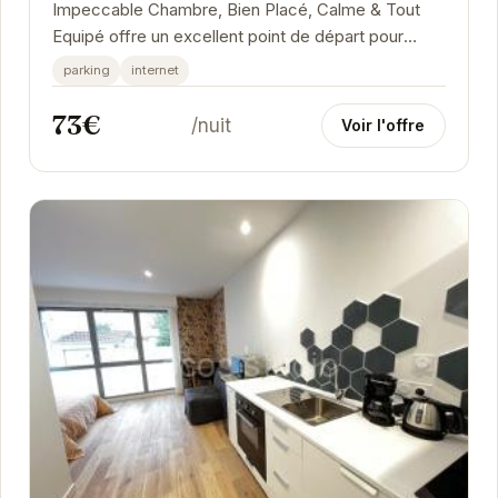
Impeccable Chambre, Bien Placé, Calme & Tout
Equipé offre un excellent point de départ pour
explorer Grenoble. Son emplacement stratégique
parking
internet
permet...
73€
/nuit
Voir l'offre