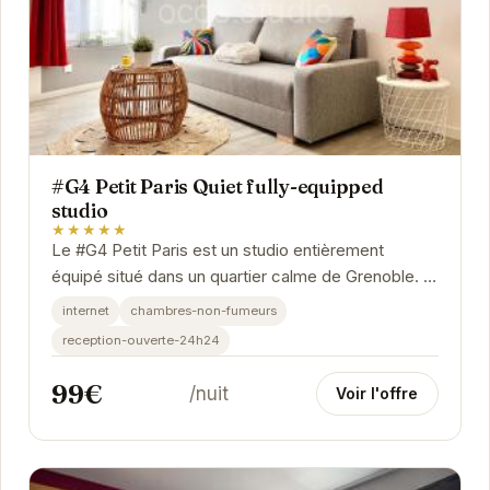
#G4 Petit Paris Quiet fully-equipped
studio
★★★★★
Le #G4 Petit Paris est un studio entièrement
équipé situé dans un quartier calme de Grenoble. Il
offre un espace de vie confortable et...
internet
chambres-non-fumeurs
reception-ouverte-24h24
99€
/nuit
Voir l'offre