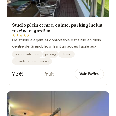
Studio plein centre, calme, parking inclus,
piscine et gardien
★★★★★
Ce studio élégant et confortable est situé en plein
centre de Grenoble, offrant un accès facile aux
attractions de la ville. Avec une piscine...
piscine-interieure
parking
internet
chambres-non-fumeurs
77€
/nuit
Voir l'offre