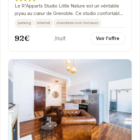
Le R'Apparts Studio Little Nature est un véritable
joyau au cœur de Grenoble. Ce studio confortable
et moderne offre un espace de vie idéal pour...
parking
internet
chambres-non-fumeurs
92€
/nuit
Voir l'offre