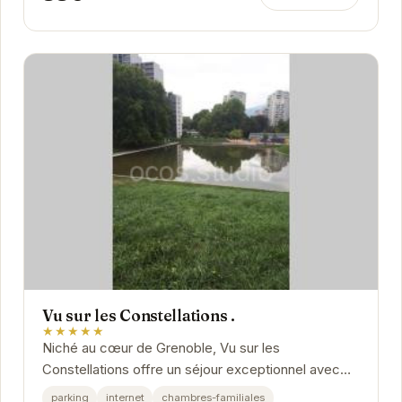
Vu sur les Constellations .
★★★★★
Niché au cœur de Grenoble, Vu sur les
Constellations offre un séjour exceptionnel avec
une vue imprenable. Ses chambres élégantes et...
parking
internet
chambres-familiales