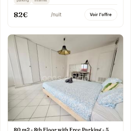
parking
internet
82€
/nuit
Voir l'offre
80 m2 - 8th Floor with Free Parking - 5