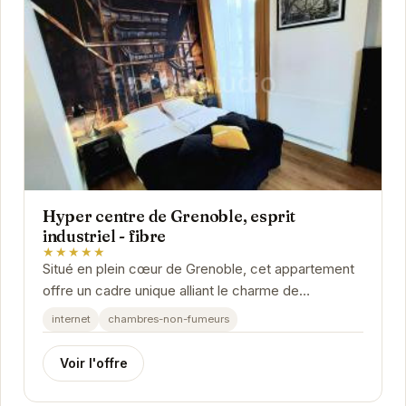
Hyper centre de Grenoble, esprit
industriel - fibre
★★★★★
Situé en plein cœur de Grenoble, cet appartement
offre un cadre unique alliant le charme de
l'industriel à des équipements modernes. Son...
internet
chambres-non-fumeurs
Voir l'offre