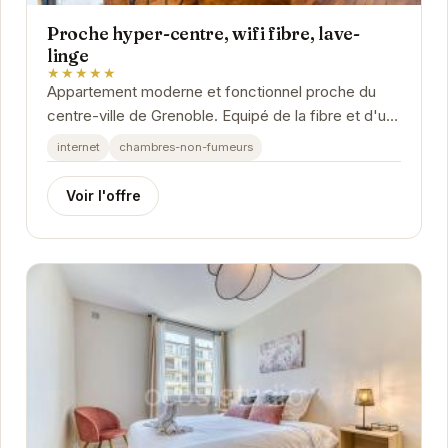
Proche hyper-centre, wifi fibre, lave-
linge
★★★★★
Appartement moderne et fonctionnel proche du
centre-ville de Grenoble. Equipé de la fibre et d'un
lave-linge pour un séjour tout confort.
internet
chambres-non-fumeurs
Voir l'offre