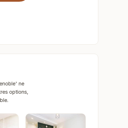
renoble' ne
res options,
ble.