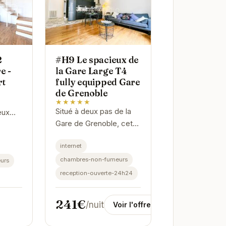
2
#H9 Le spacieux de
e -
la Gare Large T4
rt
fully equipped Gare
de Grenoble
★★★★★
Situé à deux pas de la
eux
Gare de Grenoble, cet
appartement T4 offre un
Il
internet
espace généreux et
lumineux pour votre
chambres-non-fumeurs
ables,
urs
séjour. Entièrement
ipée,
reception-ouverte-24h24
équipé, il...
241€
/nuit
Voir l'offre