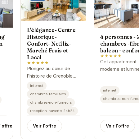
L'élégance- Centre
ng
4 personnes - 
Historique-
n
chambres -fibr
Confort- Netflix-
balcon - confo
Marché Frais et
★★★★★
Local
Cet appartement
★★★★★
Plongez au cœur de
moderne et lumin
t
l'histoire de Grenoble
est parfait pour un
ble
dans ce logement
séjour à Grenoble. 
internet
élégant et confortable.
internet
dispose de deux
chambres-familiales
Situé à proximité d'un
chambres confort
chambres-non-fume
...
chambres-non-fumeurs
marché local animé,
d'une cuisine équ
reception-ouverte-24h24
vous pourrez...
et...
l'offre
Voir l'offre
Voir l'offre