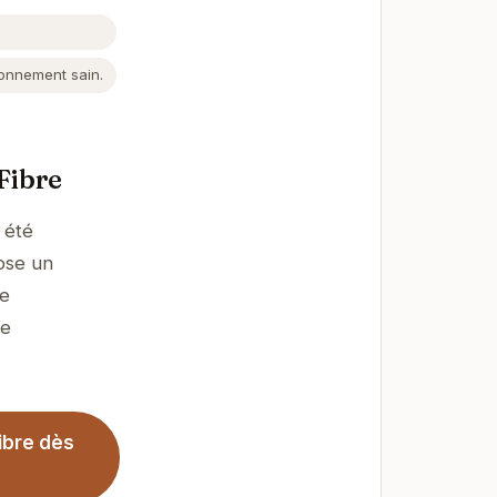
ronnement sain.
 Fibre
 été
ose un
ue
ne
ibre dès