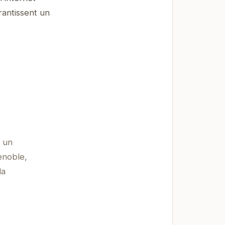
rantissent un
t un
enoble,
la