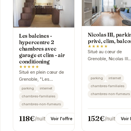
Nicolas III, parki
Les baleines -
privé, clim, balco
hypercentre 2
★★★★★
chambres avec
Situé au cœur de
garage et clim - air
Grenoble, Nicolas III
conditioning
offre un hébergemen
★★★★★
Situé en plein cœur de
moderne et conforta
parking
internet
Grenoble, "Les
avec parking privé,
Baleines" vous offre un
chambres-familiales
climatisation et un
parking
internet
séjour confortable et
balcon offrant une vue
chambres-non-fumeurs
chambres-familiales
pratique. Cet
chambres-non-fumeurs
appartement spacieux
est équipé de la...
118€
152€
/nuit
/nuit
Voir l'offre
Voir 