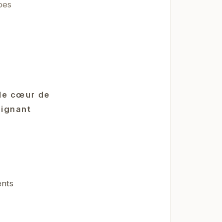
pes
 le cœur de
oignant
ents