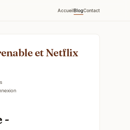
Accueil
Blog
Contact
nable et Netflix
s
nnexion
 -