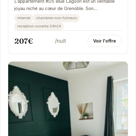
L’appartement #D5 Blue Lagoon est un véritable
joyau niché au cœur de Grenoble. Son
emplacement privilégié vous permet de profiter
internet
chambres-non-fumeurs
pleinement...
reception-ouverte-24h24
207€
/nuit
Voir l'offre