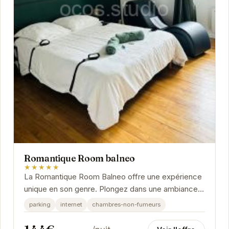
Romantique Room balneo
★★★★★
La Romantique Room Balneo offre une expérience
unique en son genre. Plongez dans une ambiance
chaleureuse et intime, propice à la relaxation et
parking
internet
chambres-non-fumeurs
au...