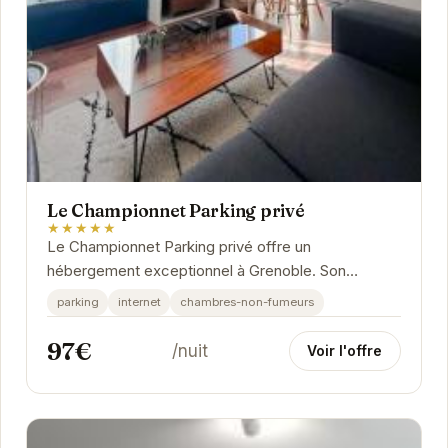
Le Championnet Parking privé
★★★★★
Le Championnet Parking privé offre un
hébergement exceptionnel à Grenoble. Son
emplacement privilégié, combiné à ses
parking
internet
chambres-non-fumeurs
équipements modernes et...
97€
/nuit
Voir l'offre