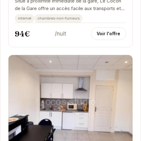
Situé à proximité immédiate de la gare, Le Cocon
de la Gare offre un accès facile aux transports et
aux attractions de Grenoble. Cet appartement...
internet
chambres-non-fumeurs
94€
/nuit
Voir l'offre