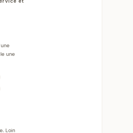
ervice et
.
'une
ble une
e. Loin