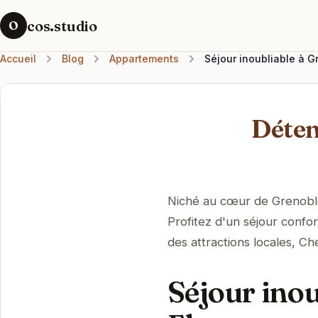
cos.studio
O
Accueil
Blog
Appartements
Séjour inoubliable à 
Déten
Niché au cœur de Grenoble,
Profitez d'un séjour confor
des attractions locales, Che
Séjour ino