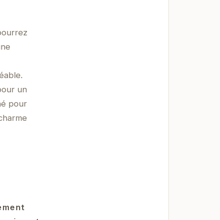
pourrez
une
éable.
pour un
né pour
 charme
rement