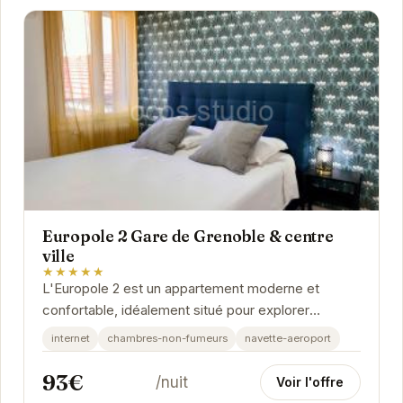
Europole 2 Gare de Grenoble & centre
ville
★★★★★
L'Europole 2 est un appartement moderne et
confortable, idéalement situé pour explorer
Grenoble. Sa proximité avec la gare et le centre-
internet
chambres-non-fumeurs
navette-aeroport
ville vous...
93€
/nuit
Voir l'offre