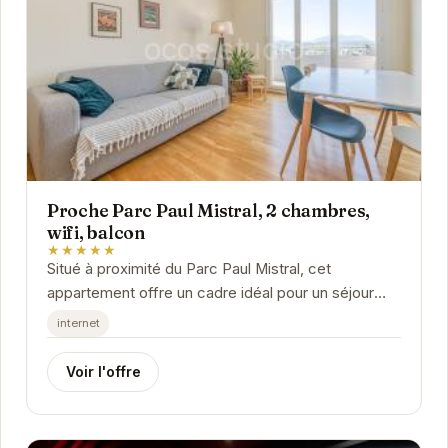
Proche Parc Paul Mistral, 2 chambres,
wifi, balcon
★★★★★
Situé à proximité du Parc Paul Mistral, cet
appartement offre un cadre idéal pour un séjour
agréable à Grenoble. Avec ses deux chambres,
internet
son...
Voir l'offre