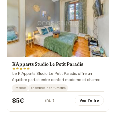
R'Apparts Studio Le Petit Paradis
★★★★★
Le R'Apparts Studio Le Petit Paradis offre un
équilibre parfait entre confort moderne et charme
authentique. Idéalement situé, il propose un...
internet
chambres-non-fumeurs
85€
/nuit
Voir l'offre