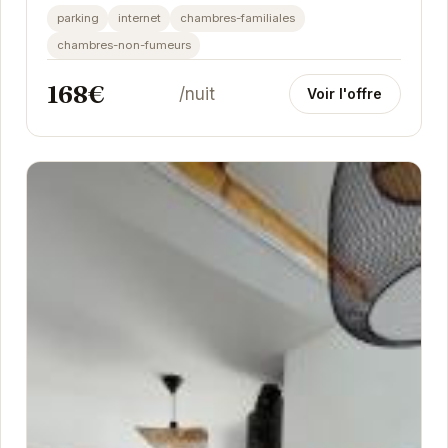
moderne. Idéal pour les familles ou les...
parking
internet
chambres-familiales
chambres-non-fumeurs
168€
/nuit
Voir l'offre