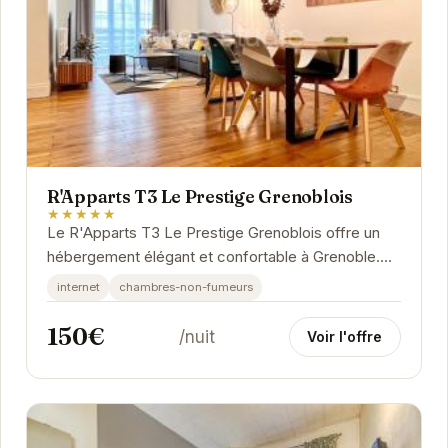
R'Apparts T3 Le Prestige Grenoblois
★★★★★
Le R'Apparts T3 Le Prestige Grenoblois offre un
hébergement élégant et confortable à Grenoble.
Idéalement situé, il permet un accès facile aux...
internet
chambres-non-fumeurs
150€
/nuit
Voir l'offre