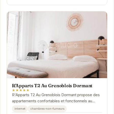
R'Apparts T2 Au Grenoblois Dormant
★★★★★
R'Apparts T2 Au Grenoblois Dormant propose des
appartements confortables et fonctionnels au
cœur de Grenoble. Profitez d'un séjour agréable
internet
chambres-non-fumeurs
dans...