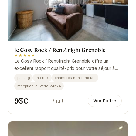
le Cosy Rock / Rent4night Grenoble
★★★★★
Le Cosy Rock / Rent4night Grenoble offre un
excellent rapport qualité-prix pour votre séjour à
Grenoble. Avec une note de 8/10 basée sur 890...
parking
internet
chambres-non-fumeurs
reception-ouverte-24h24
93€
/nuit
Voir l'offre