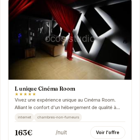
L unique Cinéma Room
★★★★★
Vivez une expérience unique au Cinéma Room.
Alliant le confort d'un hébergement de qualité à
l'immersion d'une salle de cinéma privée, cet...
internet
chambres-non-fumeurs
163€
/nuit
Voir l'offre