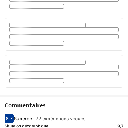
Commentaires
8,7
Superbe
·
72 expériences vécues
Avec une note de 8.7
superbe
Situation géographique
9,7