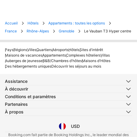
Accueil
Hôtels
Appartements : toutes les options
France
Rhône-Alpes
Grenoble
Le Vauban T3 Hyper centre
Pays
Régions
Villes
Quartiers
Aéroports
Hôtels
Sites d'intérêt
Maisons de vacances
Appartements
Complexes hôteliers
Villas
Auberges de jeunesse
B&B/Chambres d'hôtes
Maisons d'Hôtes
Des hébergements uniques
Découvrir les séjours au mois
Assistance
À découvrir
Conditions et paramètres
Partenaires
À propos
USD
Sélectionnez votre langue
Sélectionnez votre devise
Booking.com fait partie de Booking Holdings Inc., le leader mondial des