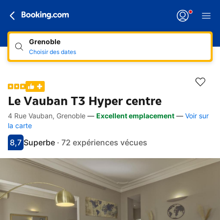
Grenoble
Choisir des dates
Le Vauban T3 Hyper centre
4 Rue Vauban, Grenoble
—
Excellent emplacement
—
Voir sur
Accès rapides
Aller à la description
Aller aux équipements
Aller aux hébergements
Aller aux conditions
la carte
8,7
Superbe
·
72 expériences vécues
Avec une note de 8.7
superbe