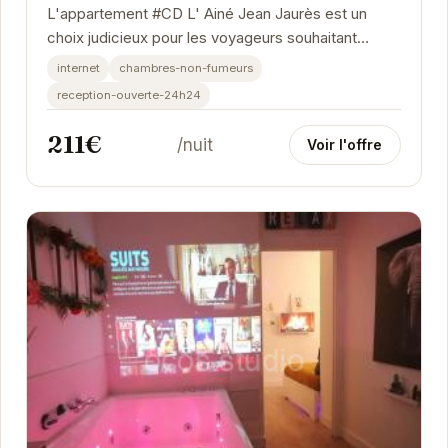
L'appartement #CD L' Ainé Jean Jaurès est un
choix judicieux pour les voyageurs souhaitant
explorer Grenoble. Sa situation privilégiée, à...
internet
chambres-non-fumeurs
reception-ouverte-24h24
211€
/nuit
Voir l'offre