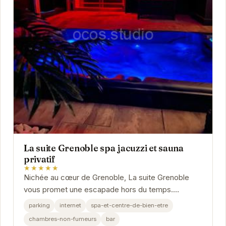
La suite Grenoble spa jacuzzi et sauna
privatif
★★★★★
Nichée au cœur de Grenoble, La suite Grenoble
vous promet une escapade hors du temps.
Plongez dans l'intimité d'un espace luxueux et
parking
internet
spa-et-centre-de-bien-etre
profitez d'un...
chambres-non-fumeurs
bar