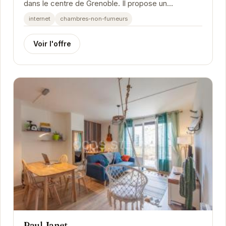
dans le centre de Grenoble. Il propose un
hébergement confortable et bien équipé, idéal pour
internet
chambres-non-fumeurs
les...
Voir l'offre
Paul Janet