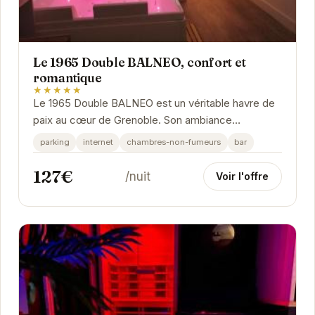
Le 1965 Double BALNEO, confort et
romantique
★★★★★
Le 1965 Double BALNEO est un véritable havre de
paix au cœur de Grenoble. Son ambiance
chaleureuse et ses équipements modernes,
parking
internet
chambres-non-fumeurs
bar
notamment sa...
127€
/nuit
Voir l'offre