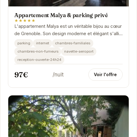
Appartement Malya & parking privé
★★★★★
L'appartement Malya est un véritable bijou au cœur
de Grenoble. Son design moderne et élégant s'allie
parfaitement avec le confort et la...
parking
internet
chambres-familiales
chambres-non-fumeurs
navette-aeroport
reception-ouverte-24h24
97€
/nuit
Voir l'offre