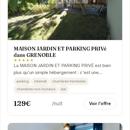
MAISON JARDIN ET PARKING PRIVé
dans GRENOBLE
★★★★★
La MAISON JARDIN ET PARKING PRIVÉ est bien
plus qu'un simple hébergement : c'est une
expérience. Le jardin privé offre un espace de
parking
internet
chambres-familiales
détente...
chambres-non-fumeurs
bar
129€
/nuit
Voir l'offre