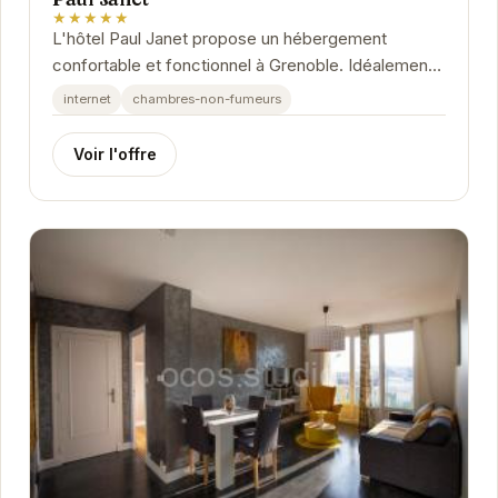
★★★★★
L'hôtel Paul Janet propose un hébergement
confortable et fonctionnel à Grenoble. Idéalement
situé, il offre un accès facile aux principaux...
internet
chambres-non-fumeurs
Voir l'offre