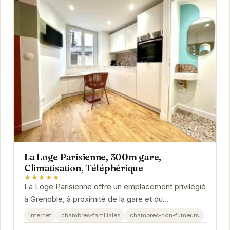
La Loge Parisienne, 300m gare,
Climatisation, Téléphérique
★★★★★
La Loge Parisienne offre un emplacement privilégié
à Grenoble, à proximité de la gare et du
téléphérique. Avec la climatisation, vous...
internet
chambres-familiales
chambres-non-fumeurs