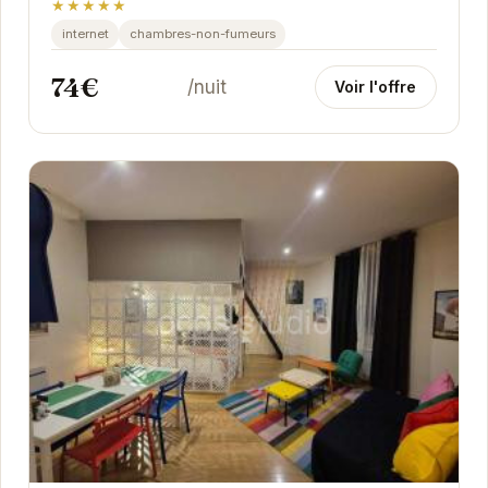
★★★★★
internet
chambres-non-fumeurs
74€
/nuit
Voir l'offre