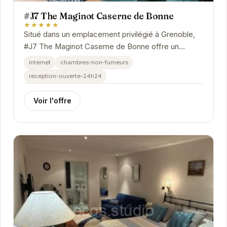
#J7 The Maginot Caserne de Bonne
★★★★★
Situé dans un emplacement privilégié à Grenoble,
#J7 The Maginot Caserne de Bonne offre un
hébergement confortable et élégant. Avec un
internet
chambres-non-fumeurs
accès...
reception-ouverte-24h24
Voir l'offre