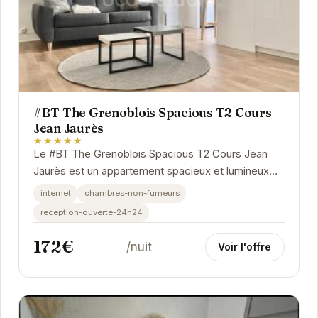
#BT The Grenoblois Spacious T2 Cours
Jean Jaurès
★★★★★
Le #BT The Grenoblois Spacious T2 Cours Jean
Jaurès est un appartement spacieux et lumineux
situé en plein cœur de Grenoble. Il offre un...
internet
chambres-non-fumeurs
reception-ouverte-24h24
172€
/nuit
Voir l'offre