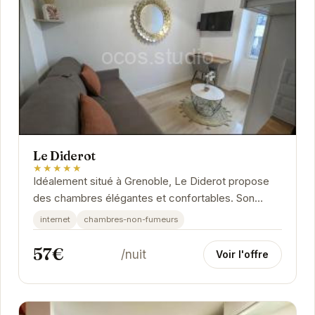
Le Diderot
★★★★★
Idéalement situé à Grenoble, Le Diderot propose
des chambres élégantes et confortables. Son
emplacement privilégié permet d'accéder...
internet
chambres-non-fumeurs
57€
/nuit
Voir l'offre