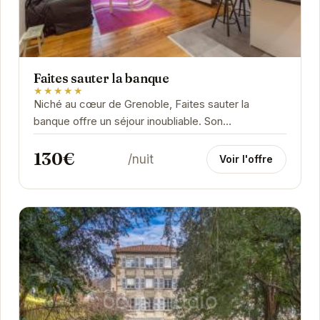
Faites sauter la banque
★★★★★
Niché au cœur de Grenoble, Faites sauter la
banque offre un séjour inoubliable. Son
emplacement privilégié permet d'accéder
130€
facilement aux...
/nuit
Voir l'offre