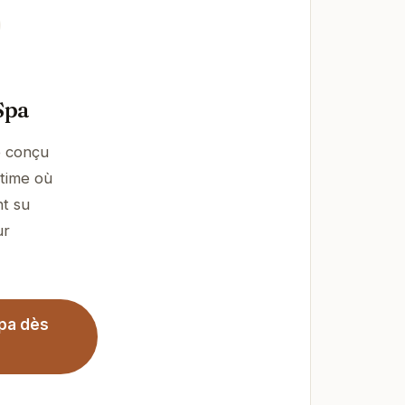
Spa
é conçu
ntime où
nt su
ur
Spa dès