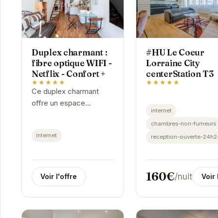
Duplex charmant :
#HU Le Coeur
fibre optique WIFI -
Lorraine City
Netflix - Confort +
centerStation T3
★★★★★
★★★★★
Ce duplex charmant
offre un espace
internet
confortable et connecté
chambres-non-fumeurs
pour votre séjour à
internet
reception-ouverte-24h2
Grenoble. Profitez d'une
connexion internet haut
débit grâce à...
160€
/nuit
Voir l'offre
Voir 