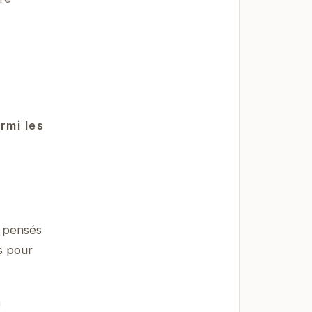
rmi les
s pensés
s pour