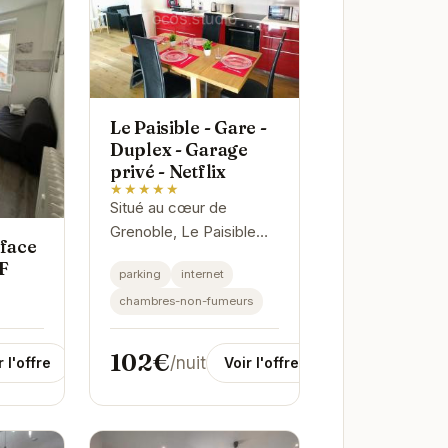
Le Paisible - Gare -
Duplex - Garage
privé - Netflix
★★★★★
Situé au cœur de
Grenoble, Le Paisible
 face
offre un espace de vie
F
parking
internet
moderne et confortable.
chambres-non-fumeurs
Son emplacement
privilégié près de la gare
facilite vos...
102€
/nuit
r l'offre
Voir l'offre