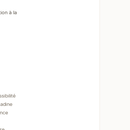
ion à la
ibilité
tadine
ence
re