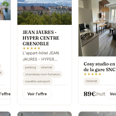
JEAN JAURES -
HYPER CENTRE
GRENOBLE
★★★★★
L'appart-hôtel JEAN
JAURES - HYPER
Cosy studio en
CENTRE GRENOBLE
parking
internet
de la gare SNC
propose des
4
★★★★★
chambres-non-fumeurs
hébergements
internet
navette-aeroport
modernes et
confortables en plein
89€
/nuit
l'offre
Voi
Voir l'offre
centre-ville. Chaque
appartement est...