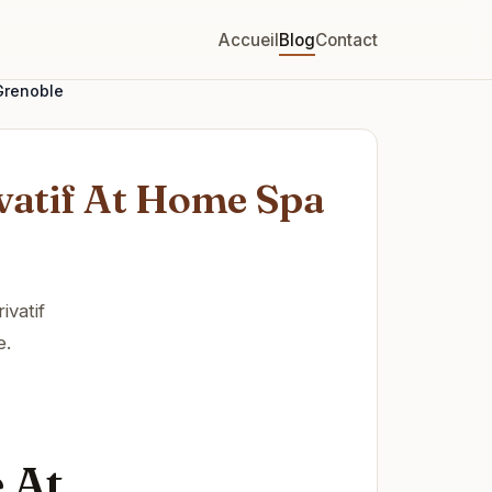
Accueil
Blog
Contact
Grenoble
ivatif At Home Spa
vatif
e.
 At