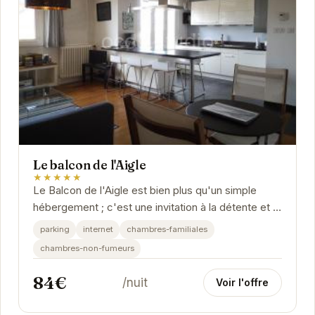
Le balcon de l'Aigle
★★★★★
Le Balcon de l'Aigle est bien plus qu'un simple
hébergement ; c'est une invitation à la détente et à
la découverte. Idéalement situé, il offre...
parking
internet
chambres-familiales
chambres-non-fumeurs
84€
/nuit
Voir l'offre