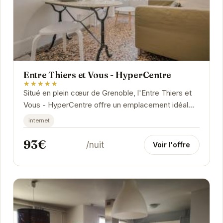
Entre Thiers et Vous - HyperCentre
★★★★★
Situé en plein cœur de Grenoble, l'Entre Thiers et
Vous - HyperCentre offre un emplacement idéal
pour découvrir la ville. Proche des commerces,...
internet
93€
/nuit
Voir l'offre