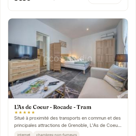
L'As de Coeur - Rocade - Tram
★★★★★
Situé à proximité des transports en commun et des
principales attractions de Grenoble, L'As de Coeur
- Rocade - Tram offre un hébergement...
internet
chambres-non-fumeurs