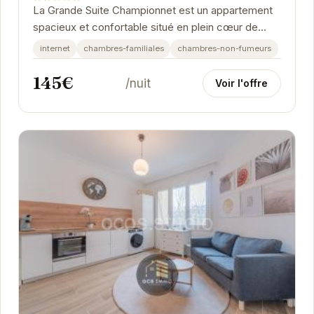
La Grande Suite Championnet est un appartement
spacieux et confortable situé en plein cœur de
Grenoble. Offrant un cadre idéal pour les familles...
internet
chambres-familiales
chambres-non-fumeurs
145€
/nuit
Voir l'offre