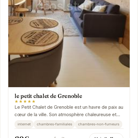
le petit chalet de Grenoble
★★★★★
Le Petit Chalet de Grenoble est un havre de paix au
cœur de la ville. Son atmosphère chaleureuse et
son décor soigné créent un environnement...
internet
chambres-familiales
chambres-non-fumeurs