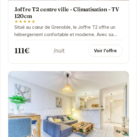
Joffre T2 centre ville - Climatisation - TV
120cm
★★★★★
Situé au cœur de Grenoble, le Joffre T2 offre un
hébergement confortable et moderne. Avec sa
climatisation, sa grande TV et sa proximité avec
111€
les...
/nuit
Voir l'offre