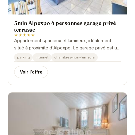
5min Alpexpo 4 personnes garage privé
terrasse
★★★★★
Appartement spacieux et lumineux, idéalement
situé à proximité d'Alpexpo. Le garage privé est un
véritable atout, et la terrasse offre un...
parking
internet
chambres-non-fumeurs
Voir l'offre