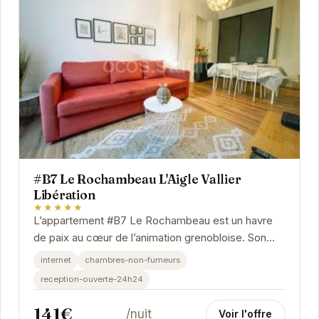
#B7 Le Rochambeau L'Aigle Vallier
Libération
★★★★★
L’appartement #B7 Le Rochambeau est un havre
de paix au cœur de l’animation grenobloise. Son
emplacement privilégié vous permet de profiter...
internet
chambres-non-fumeurs
reception-ouverte-24h24
141€
/nuit
Voir l'offre