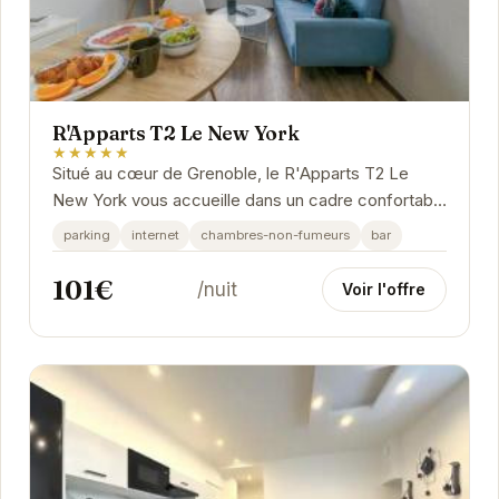
R'Apparts T2 Le New York
★★★★★
Situé au cœur de Grenoble, le R'Apparts T2 Le
New York vous accueille dans un cadre confortable
et élégant. Parfaitement situé pour les...
parking
internet
chambres-non-fumeurs
bar
101€
/nuit
Voir l'offre