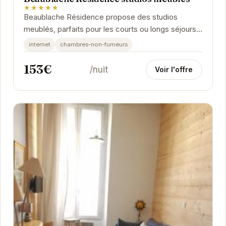
★★★★★
Beaublache Résidence propose des studios
meublés, parfaits pour les courts ou longs séjours.
Chaque studio est équipé pour vous offrir un...
internet
chambres-non-fumeurs
153€
/nuit
Voir l'offre