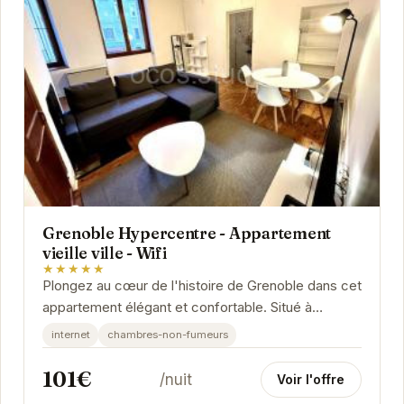
Grenoble Hypercentre - Appartement
vieille ville - Wifi
★★★★★
Plongez au cœur de l'histoire de Grenoble dans cet
appartement élégant et confortable. Situé à
quelques pas des sites emblématiques, des...
internet
chambres-non-fumeurs
101€
/nuit
Voir l'offre