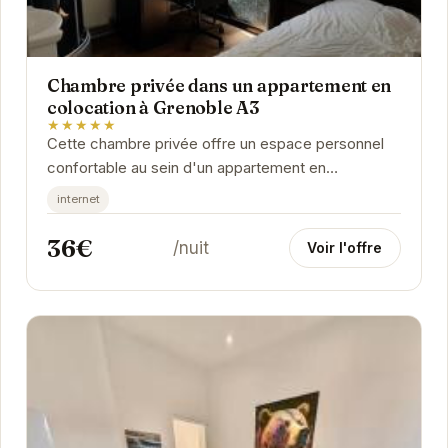
Chambre privée dans un appartement en
colocation à Grenoble A3
★★★★★
Cette chambre privée offre un espace personnel
confortable au sein d'un appartement en
colocation. Idéalement située à Grenoble, elle
internet
permet de...
36€
/nuit
Voir l'offre