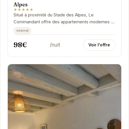
Alpes
★★★★★
Situé à proximité du Stade des Alpes, Le
Commandant offre des appartements modernes et
confortables. Chaque logement est équipé pour
internet
répondre...
98€
/nuit
Voir l'offre