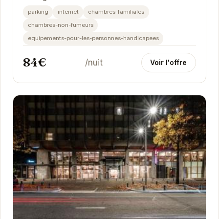
la ville. Idéalement situé, il permet un accès facile
parking
internet
chambres-familiales
aux...
chambres-non-fumeurs
equipements-pour-les-personnes-handicapees
84€
/nuit
Voir l'offre