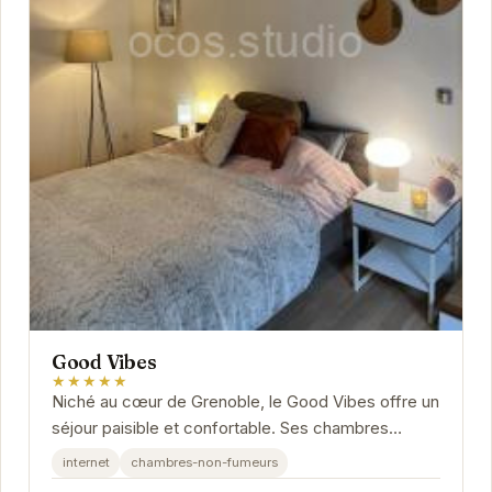
Good Vibes
★★★★★
Niché au cœur de Grenoble, le Good Vibes offre un
séjour paisible et confortable. Ses chambres
modernes et lumineuses sont équipées pour...
internet
chambres-non-fumeurs