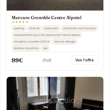
Mercure Grenoble Centre Alpotel
★★★★★
parking
internet
restaurant
chambres-non-fumeurs
equipements-pour-les-personnes-handicapees
reception-ouverte-24h24
service-detage
plateau-bouilloire
bar
99€
/nuit
Voir l'offre