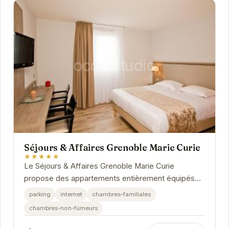
Séjours & Affaires Grenoble Marie Curie
★★★★★
Le Séjours & Affaires Grenoble Marie Curie
propose des appartements entièrement équipés
avec kitchenette, salle de bain privative et espace
parking
internet
chambres-familiales
de...
chambres-non-fumeurs