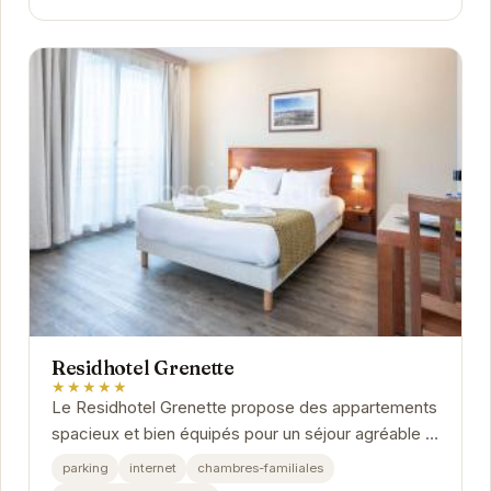
Residhotel Grenette
★★★★★
Le Residhotel Grenette propose des appartements
spacieux et bien équipés pour un séjour agréable à
Grenoble. Profitez d'une cuisine entièrement...
parking
internet
chambres-familiales