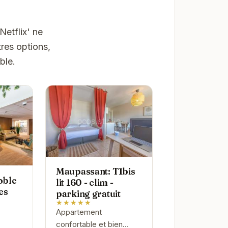
etflix' ne
res options,
ble.
Maupassant: T1bis
oble
lit 160 - clim -
es
parking gratuit
★★★★★
Appartement
confortable et bien