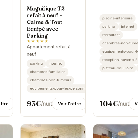
e
Magnifique T2
refait à neuf -
piscine-interieure
Calme & Tout
parking
internet
Equipé avec
nt
Parking
restaurant
e
★★★★★
chambres-non-fume
Appartement refait à
equipements-pour-l
neuf
reception-ouverte-
parking
internet
plateau-bouilloire
chambres-familiales
chambres-non-fumeurs
equipements-pour-les-personnes-handicapees
104€
93€
/nuit
/nuit
offre
V
Voir l'offre