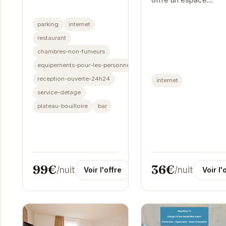
personnel confortabl
au sein d'un
parking
internet
appartement en
restaurant
colocation. Idéaleme
chambres-non-fumeurs
située à Grenoble, ell
equipements-pour-les-personnes-handicapees
permet de...
reception-ouverte-24h24
internet
service-detage
plateau-bouilloire
bar
99€
36€
/nuit
/nuit
Voir l'offre
Voir l'