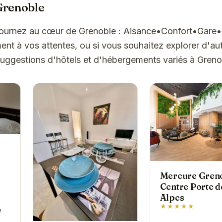
Grenoble
éjournez au cœur de Grenoble : Aisance•Confort•Gare•N
t à vos attentes, ou si vous souhaitez explorer d'aut
suggestions d'hôtels et d'hébergements variés à Greno
Mercure Gren
Centre Porte d
Alpes
★★★★★
e