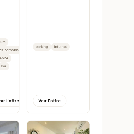
équipé à Grenoble, idéal
pour un séjour agréable.
urs
parking
internet
es-personnes-handicapees
24h24
bar
oir l'offre
Voir l'offre