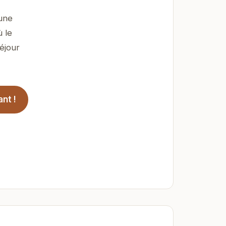
 une
 le
éjour
nt !