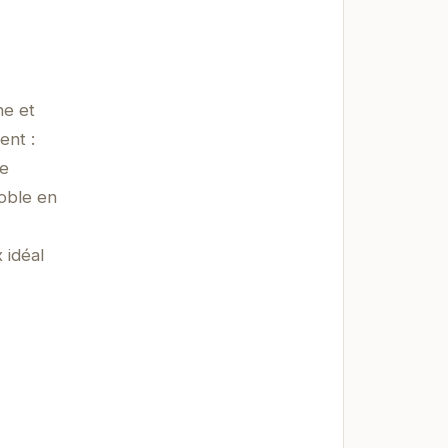
ne et
ent :
ue
noble en
 idéal