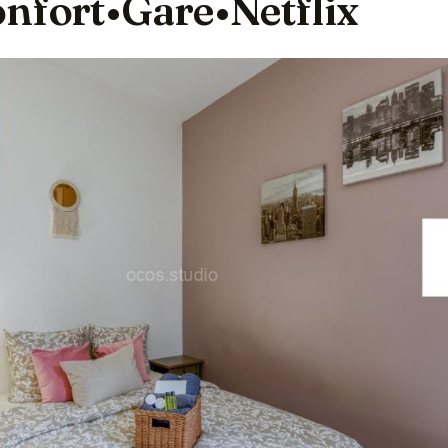
nfort•Gare•Netflix