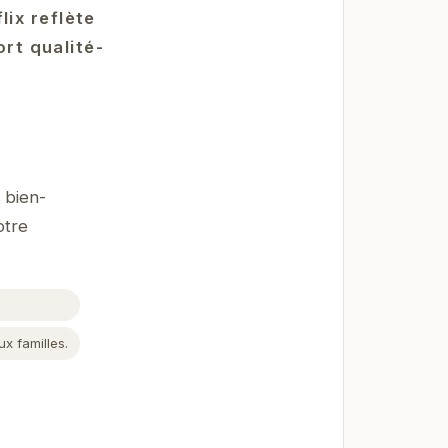
ix reflète
ort qualité-
 bien-
otre
x familles.