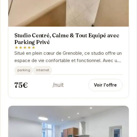
Studio Centré, Calme & Tout Equipé avec
Parking Privé
★★★★★
Situé en plein cœur de Grenoble, ce studio offre un
espace de vie confortable et fonctionnel. Avec un
parking privé inclus, vous n'aurez aucun...
parking
internet
75€
/nuit
Voir l'offre