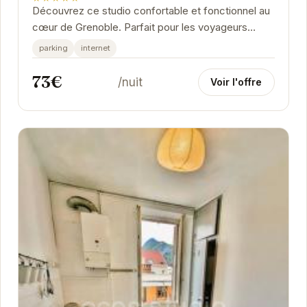
Découvrez ce studio confortable et fonctionnel au
cœur de Grenoble. Parfait pour les voyageurs
d'affaires ou les couples, il offre un espace...
parking
internet
73€
/nuit
Voir l'offre