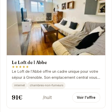
Le Loft de l Abbe
★★★★★
Le Loft de l'Abbé offre un cadre unique pour votre
séjour à Grenoble. Son emplacement central vous
permet d'explorer facilement les attractions de...
internet
chambres-non-fumeurs
91€
/nuit
Voir l'offre