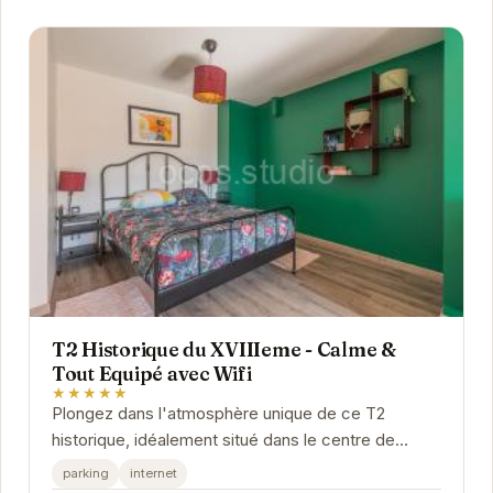
T2 Historique du XVIIIeme - Calme &
Tout Equipé avec Wifi
★★★★★
Plongez dans l'atmosphère unique de ce T2
historique, idéalement situé dans le centre de
Grenoble. Profitez du calme et du confort moderne
parking
internet
de cet...