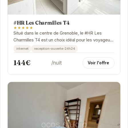
#HR Les Charmilles T4
★★★★★
Situé dans le centre de Grenoble, le #HR Les
Charmilles T4 est un choix idéal pour les voyageurs
en quête de confort et de commodité. Avec un...
internet
reception-ouverte-24h24
144€
/nuit
Voir l'offre