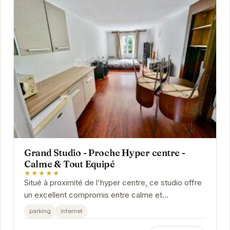
Grand Studio - Proche Hyper centre -
Calme & Tout Equipé
★★★★★
Situé à proximité de l'hyper centre, ce studio offre
un excellent compromis entre calme et
commodité. Son équipement complet assure un
parking
internet
séjour...