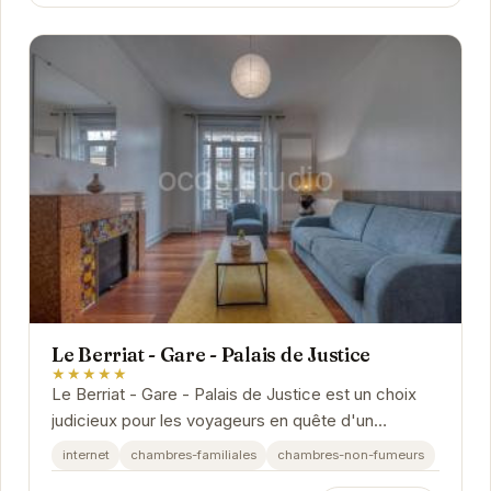
Le Berriat - Gare - Palais de Justice
★★★★★
Le Berriat - Gare - Palais de Justice est un choix
judicieux pour les voyageurs en quête d'un
hébergement pratique et confortable à Grenoble.
internet
chambres-familiales
chambres-non-fumeurs
Sa...