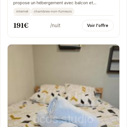
propose un hébergement avec balcon et
connexion Wi-Fi gratuite. Vous séjournerez à 2,6
internet
chambres-non-fumeurs
km du stade...
191€
/nuit
Voir l'offre