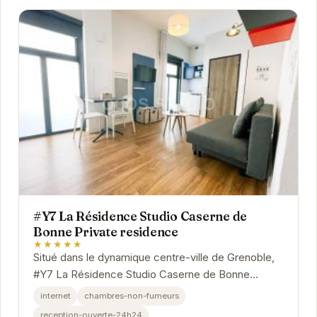
#Y7 La Résidence Studio Caserne de
Bonne Private residence
★★★★★
Situé dans le dynamique centre-ville de Grenoble,
#Y7 La Résidence Studio Caserne de Bonne
Private residence offre un emplacement privilégié
internet
chambres-non-fumeurs
pour...
reception-ouverte-24h24