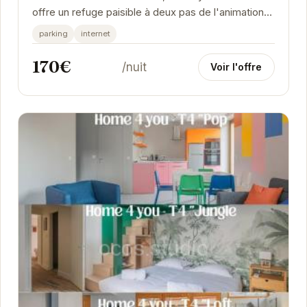
offre un refuge paisible à deux pas de l'animation
de la ville. Cet appartement élégant et...
parking
internet
170€
/nuit
Voir l'offre