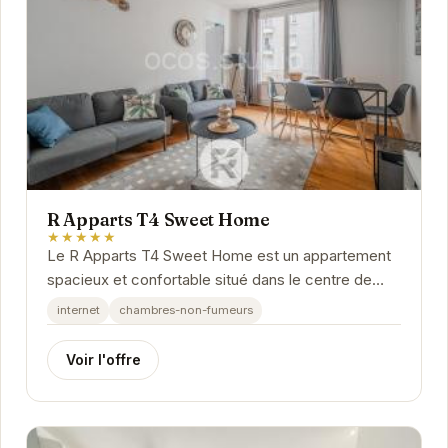
R Apparts T4 Sweet Home
★★★★★
Le R Apparts T4 Sweet Home est un appartement
spacieux et confortable situé dans le centre de
Grenoble. Il est idéal pour les familles ou les...
internet
chambres-non-fumeurs
Voir l'offre