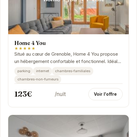
Home 4 You
★★★★★
Situé au cœur de Grenoble, Home 4 You propose
un hébergement confortable et fonctionnel. Idéal
pour les voyageurs d'affaires et les touristes,...
parking
internet
chambres-familiales
chambres-non-fumeurs
123€
/nuit
Voir l'offre