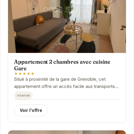
Appartement 2 chambres avec cuisine
Gare
★★★★★
Situé à proximité de la gare de Grenoble, cet
appartement offre un accès facile aux transports
en commun et aux attractions de la ville. Avec
internet
ses...
Voir l'offre