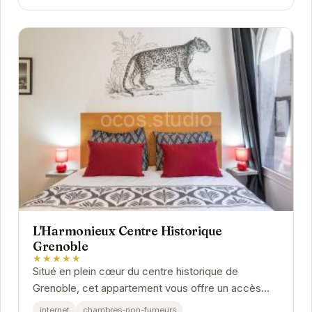
L'Harmonieux Centre Historique
Grenoble
★★★★★
Situé en plein cœur du centre historique de
Grenoble, cet appartement vous offre un accès
privilégié aux rues piétonnes, aux restaurants, aux...
internet
chambres-non-fumeurs