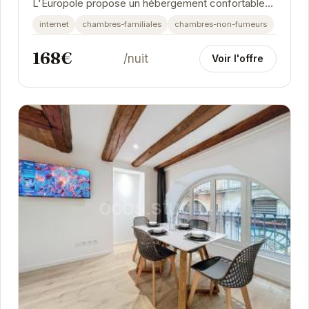
L'Europole propose un hébergement confortable
et fonctionnel. Cet appartement de 3 chambres est
internet
chambres-familiales
chambres-non-fumeurs
idéal...
168€
/nuit
Voir l'offre