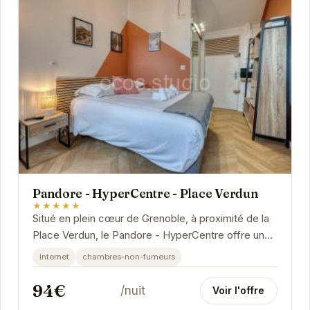
Pandore - HyperCentre - Place Verdun
★★★★★
Situé en plein cœur de Grenoble, à proximité de la
Place Verdun, le Pandore - HyperCentre offre un
emplacement idéal pour explorer la ville. Ses...
internet
chambres-non-fumeurs
94€
/nuit
Voir l'offre