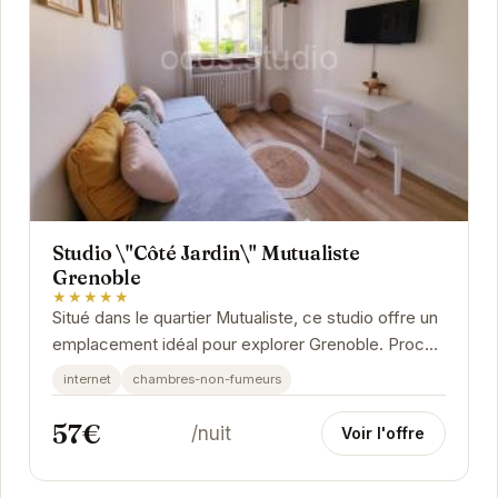
Studio \"Côté Jardin\" Mutualiste
Grenoble
★★★★★
Situé dans le quartier Mutualiste, ce studio offre un
emplacement idéal pour explorer Grenoble. Proche
des transports en commun, des commerces et...
internet
chambres-non-fumeurs
57€
/nuit
Voir l'offre