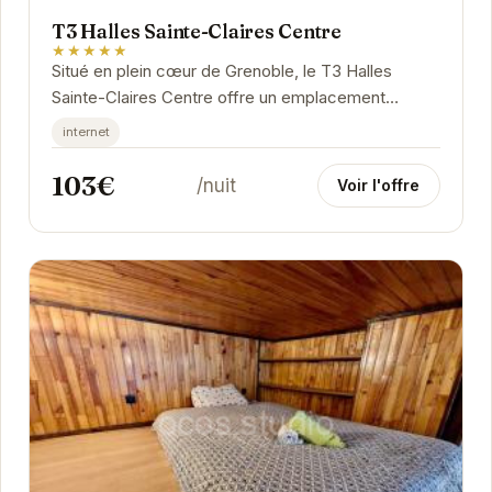
T3 Halles Sainte-Claires Centre
★★★★★
Situé en plein cœur de Grenoble, le T3 Halles
Sainte-Claires Centre offre un emplacement
privilégié pour découvrir les charmes de la ville....
internet
103€
/nuit
Voir l'offre