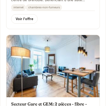
centre de Grenoble. Bénéficiant d'une suite
parentale, d'une connexion wifi fibre et d'une
internet
chambres-non-fumeurs
ambiance...
Voir l'offre
Secteur Gare et GEM: 2 pièces - fibre -