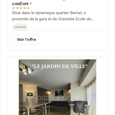
confort +
★★★★★
Situé dans le dynamique quartier Berriat, à
proximité de la gare et de Grenoble École de
Management, cet appartement deux pièces offre
internet
un...
Voir l'offre