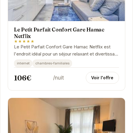
Le Petit Parfait Confort Gare Hamac
Netflix
★★★★★
Le Petit Parfait Confort Gare Hamac Netflix est
l'endroit idéal pour un séjour relaxant et divertissant
à Grenoble. Avec un accès facile aux...
internet
chambres-familiales
106€
/nuit
Voir l'offre