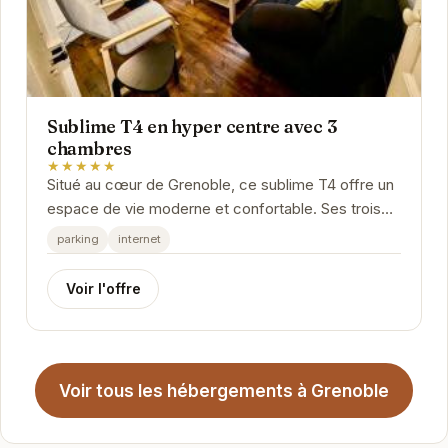
Sublime T4 en hyper centre avec 3
chambres
★★★★★
Situé au cœur de Grenoble, ce sublime T4 offre un
espace de vie moderne et confortable. Ses trois
chambres peuvent accueillir jusqu'à six...
parking
internet
Voir l'offre
Voir tous les hébergements à Grenoble