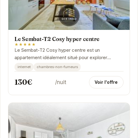
Le Sembat-T2 Cosy hyper centre
★★★★★
Le Sembat-T2 Cosy hyper centre est un
appartement idéalement situé pour explorer
Grenoble. Son emplacement central permet un
internet
chambres-non-fumeurs
accès facile aux...
130€
/nuit
Voir l'offre