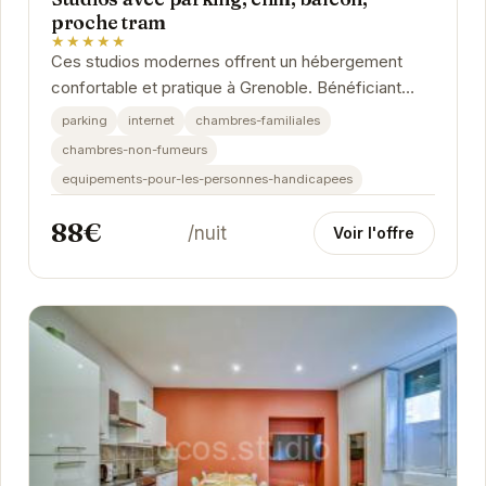
proche tram
★★★★★
Ces studios modernes offrent un hébergement
confortable et pratique à Grenoble. Bénéficiant
d'un emplacement privilégié près du tram, ils...
parking
internet
chambres-familiales
chambres-non-fumeurs
equipements-pour-les-personnes-handicapees
88€
/nuit
Voir l'offre