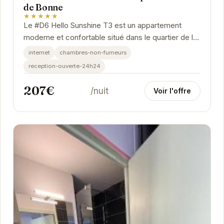
de Bonne
★★★★★
Le #D6 Hello Sunshine T3 est un appartement
moderne et confortable situé dans le quartier de la
Caserne de Bonne à Grenoble. Il peut accueillir...
internet
chambres-non-fumeurs
reception-ouverte-24h24
207€
/nuit
Voir l'offre