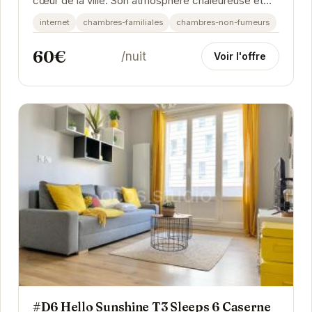
cœur de la ville. Son atmosphère chaleureuse et
son décor soigné créent un environnement...
internet
chambres-familiales
chambres-non-fumeurs
60€
/nuit
Voir l'offre
#D6 Hello Sunshine T3 Sleeps 6 Caserne