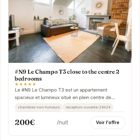
#N9 Le Champo T3 close to the centre 2
bedrooms
★★★★★
Le #N9 Le Champo T3 est un appartement
spacieux et lumineux situé en plein centre de
Grenoble. Il est idéal pour les familles ou les
chambres-non-fumeurs
reception-ouverte-24h24
groupes d'amis...
200€
/nuit
Voir l'offre