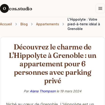
cos.studio
O
L'Hippolyte : Votre
Accueil
Blog
Appartements
pied-à-terre idéal à
Grenoble
Découvrez le charme de
L'Hippolyte à Grenoble : un
appartement pour 6
personnes avec parking
privé
Par
Alana Thompson
le
19 mars 2024
Niché au cœur de Grenoble, L'Hippolyte est un