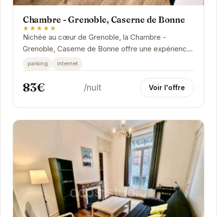
Chambre - Grenoble, Caserne de Bonne
★★★★★
Nichée au cœur de Grenoble, la Chambre -
Grenoble, Caserne de Bonne offre une expérience
unique. Imprégnée d'histoire, cette ancienne
parking
internet
caserne...
83€
/nuit
Voir l'offre